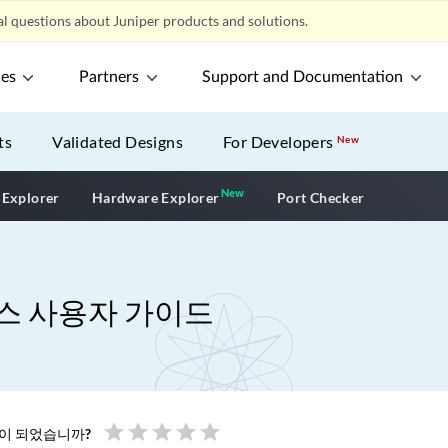
l questions about Juniper products and solutions.
ces
Partners
Support and Documentation
ts
Validated Designs
For Developers
New
New
New application
 Explorer
Hardware Explorer
Port Checker
스 사용자 가이드
star
star
star
star
star
움이 되었습니까?