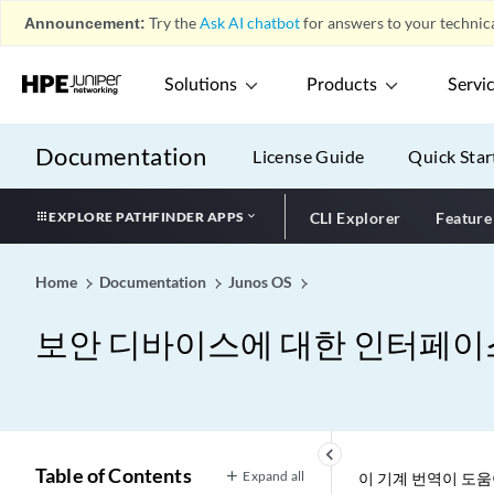
Announcement:
Try the
Ask AI chatbot
for answers to your technica
Solutions
Products
Servi
Documentation
License Guide
Quick Star
EXPLORE PATHFINDER APPS
CLI Explorer
Feature
Home
Documentation
Junos OS
보안 디바이스에 대한 인터페이
keyboard_arrow_left
Table of Contents
Expand all
이 기계 번역이 도