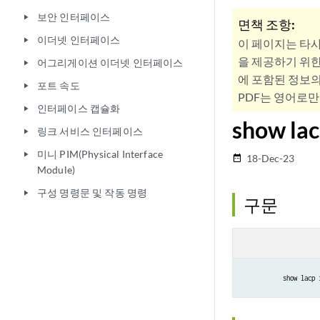
보안 인터페이스
play_arrow
면책 조항:
이더넷 인터페이스
play_arrow
이 페이지는 타
을 제공하기 위한
어그리게이션 이더넷 인터페이스
play_arrow
에 포함된 정보의
포트 속도
play_arrow
PDF는 영어로만
인터페이스 캡슐화
play_arrow
show lac
링크 서비스 인터페이스
play_arrow
미니 PIM(Physical Interface
play_arrow
18-Dec-23
date_range
Module)
구성 명령문 및 작동 명령
play_arrow
구문
show lacp 