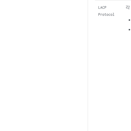
각
LACP
Protocol