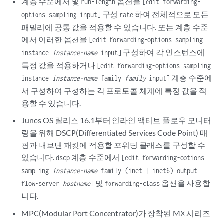
계층 수준에서 및
옵션을
run-length
[edit forwarding-
구성
하여 전체적으로 모든
options sampling input]
rate
패밀리에 공통 값을 적용할 수 있습니다. 또는 계층 수준
에서 이러한 옵션을
[edit forwarding-options sampling
구성하여 각 인스턴스에
instance
instance-name
input]
특정 값을 적용하거나
[edit forwarding-options sampling
계층 수준에
instance
instance-name
family
family
input]
서 구성하여 구성하는 각 프로토콜 체계에 특정 값을 적
용할 수 있습니다.
Junos OS 릴리스 16.1부터 인라인 액티브 플로우 모니터
링을 위해 DSCP(Differentiated Services Code Point) 매
핑과 내보낸 패킷에 적용할 포워딩 클래스를 구성할 수
있습니다.
계층 수준에서
dscp
[edit forwarding-options
sampling
instance-name
family (inet | inet6) output
및
옵션을 사용합
flow-server
hostname
]
forwarding-class
니다.
MPC(Modular Port Concentrator)가 장착된 MX 시리즈