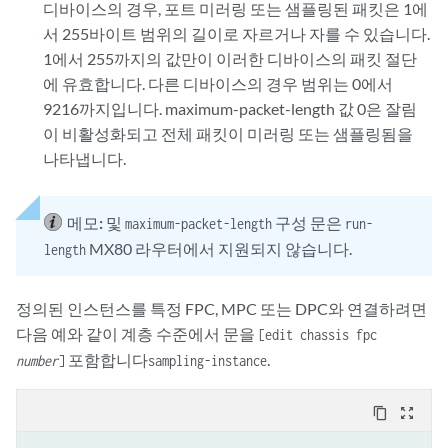
디바이스의 경우, 포트 미러링 또는 샘플링된 패킷은 1에
서 255바이트 범위의 길이로 자르거나 자를 수 있습니다.
1에서 255까지의 값만이 이러한 디바이스의 패킷 절단
에 유효합니다. 다른 디바이스의 경우 범위는 0에서
9216까지입니다. maximum-packet-length 값 0은 잘림
이 비활성화되고 전체 패킷이 미러링 또는 샘플링됨을
나타냅니다.
메모:
및
구성 문은
maximum-packet-length
run-
MX80 라우터에서 지원되지 않습니다.
length
정의된 인스턴스를 특정 FPC, MPC 또는 DPC와 연결하려면
다음 예와 같이 계층 수준에서 문을
[edit chassis fpc
포함합니다
.
number
]
sampling-instance
content_copy
zoom_out_map