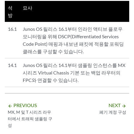
석
묘사
방
16.1
Junos OS 릴리스 16.1부터 인라인 액티브 플로우
모니터링을 위해 DSCP(Differentiated Services
Code Point) 매핑과 내보낸 패킷에 적용할 포워딩
클래스를 구성할 수 있습니다.
14.1
Junos OS 릴리스 14.1부터 샘플링 인스턴스를 MX
시리즈 Virtual Chassis 기본 또는 백업 라우터의
FPC와 연결할 수 있습니다.
PREVIOUS
NEXT
arrow_backward
arrow_forward
MX, M 및 T 시리즈 라우
폐기 계정 구성
터에서 트래픽 샘플링 구
성