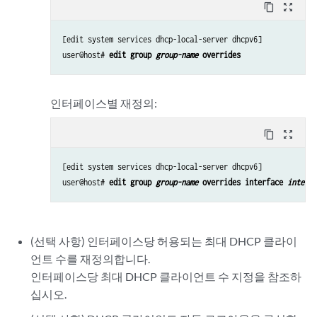
content_copy
zoom_out_map
[edit system services dhcp-local-server 
dhcpv6
]

user@host# 
edit group 
group-name
 overrides 
인터페이스별 재정의:
content_copy
zoom_out_map
[edit system services dhcp-local-server 
dhcpv6
]

user@host# 
edit group 
group-name
 overrides interface 
interfa
(선택 사항) 인터페이스당 허용되는 최대 DHCP 클라이
언트 수를 재정의합니다.
인터페이스당 최대 DHCP 클라이언트 수 지정
을 참조하
십시오.