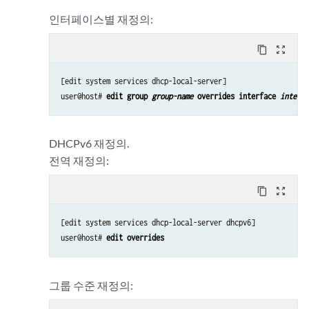
인터페이스별 재정의:
content_copy
zoom_out_map
[edit system services 
dhcp-local-server
]

user@host# 
edit group 
group-name
 overrides interface 
interfa
DHCPv6 재정의.
전역 재정의:
content_copy
zoom_out_map
[edit system services dhcp-local-server 
dhcpv6
]

user@host# 
edit overrides 
그룹 수준 재정의: