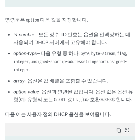
명령문은
다음 값을 지정합니다.
option
id-number
—모든 정수. ID 번호는 옵션을 인덱싱하는 데
사용되며 DHCP 서버에서 고유해야 합니다.
option-type
—다음 유형 중 하나:
,
,
,
byte
byte-stream
flag
,
integer
unsigned-short
ip-address
string
short
unsigned-
.
integer
array
- 옵션은 값 배열을 포함할 수 있습니다.
option-value
- 옵션과 연관된 값입니다. 옵션 값은 옵션 유
형(예: 유형의 또는
값
)과 호환되어야 합니다.
On
Off
flag
다음 예는 사용자 정의 DHCP 옵션을 보여줍니다.
content_copy
zoom_out_map