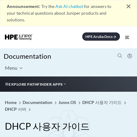
close
Announcement:
Try the
Ask AI chatbot
for answers to
your technical questions about Juniper products and
solutions.
HPE Aruba Docs
arrow_forward
Documentation
Menu
EXPLORE PATHFINDER APPS
Home
Documentation
Junos OS
DHCP 사용자 가이드
DHCP 서버
DHCP 사용자 가이드