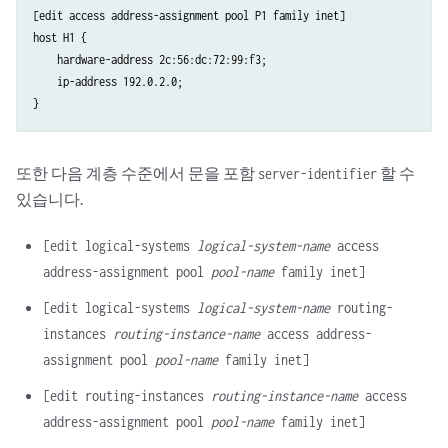
[edit access address-assignment pool P1 family inet]

host H1 {

    hardware-address 2c:56:dc:72:99:f3;

    ip-address 192.0.2.0;

또한 다음 계층 수준에서 문을 포함
할 수
server-identifier
있습니다.
[edit logical-systems
logical-system-name
access
address-assignment pool
pool-name
family inet]
[edit logical-systems
logical-system-name
routing-
instances
routing-instance-name
access address-
assignment pool
pool-name
family inet]
[edit routing-instances
routing-instance-name
access
address-assignment pool
pool-name
family inet]