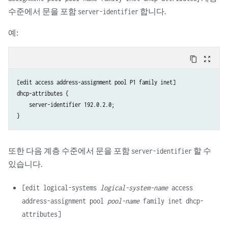
수준에서 문을 포함
합니다.
server-identifier
예:
content_copy
zoom_out_map
[edit access address-assignment pool P1 family inet]

dhcp-attributes {

    server-identifier 192.0.2.0;

또한 다음 계층 수준에서 문을 포함
할 수
server-identifier
있습니다.
[edit logical-systems
logical-system-name
access
address-assignment pool
pool-name
family inet dhcp-
attributes]