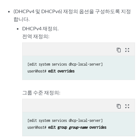
(DHCPv4 및 DHCPv6) 재정의 옵션을 구성하도록 지정
합니다.
DHCPv4 재정의.
전역 재정의:
content_copy
zoom_out_map
[edit system services 
dhcp-local-server
]

user@host# 
edit overrides 
그룹 수준 재정의:
content_copy
zoom_out_map
[edit system services 
dhcp-local-server
]

user@host# 
edit group 
group-name
 overrides 