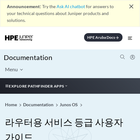
close
Announcement:
Try the
Ask AI chatbot
for answers to
your technical questions about Juniper products and
solutions.
HPE Aruba Docs
arrow_forward
Documentation
Menu
EXPLORE PATHFINDER APPS
Home
Documentation
Junos OS
라우터용 서비스 등급 사용자
가이드