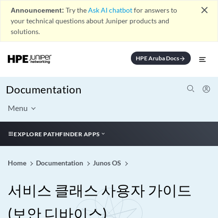
close
Announcement:
Try the
Ask AI chatbot
for answers to
your technical questions about Juniper products and
solutions.
HPE Aruba Docs
arrow_forward
Documentation
Menu
EXPLORE PATHFINDER APPS
Home
Documentation
Junos OS
서비스 클래스 사용자 가이드
(보안 디바이스)