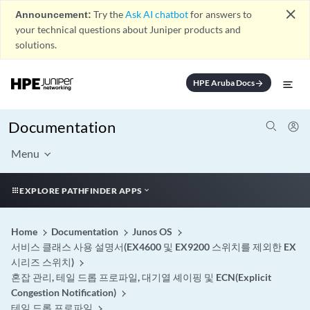
close
Announcement:
Try the
Ask AI chatbot
for answers to
your technical questions about Juniper products and
solutions.
HPE Aruba Docs
arrow_forward
Documentation
Menu
EXPLORE PATHFINDER APPS
Home
Documentation
Junos OS
서비스 클래스 사용 설명서(EX4600 및 EX9200 스위치를 제외한 EX
시리즈 스위치)
혼잡 관리, 테일 드롭 프로파일, 대기열 셰이핑 및 ECN(Explicit
Congestion Notification)
테일 드롭 프로파일