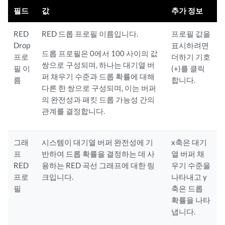
필드
값
추가 정보
RED
RED 드롭 프로필 이름입니다.
프로필 값을
Drop
표시하려면
드롭 프로필은 0에서 100 사이의 값
프로
더하기 기호
쌍으로 구성되며, 하나는 대기열 버
필 이
(+)를 클릭
퍼 채우기 수준과 드롭 확률에 대해
름
합니다.
다른 한 쌍으로 구성되며, 이는 버퍼
의 완전성과 패킷 드롭 가능성 간의
관계를 결정합니다.
그래
시스템이 대기열 버퍼 완전성에 기
x축은 대기
프
반하여 드롭 확률을 결정하는 데 사
열 버퍼 채
RED
용하는 RED 곡선 그래프에 대한 링
우기 수준을
프로
크입니다.
나타내고 y
필
축은 드롭
확률을 나타
냅니다.