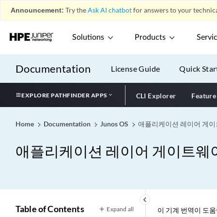
Announcement:
Try the
Ask AI chatbot
for answers to your technica
Solutions
Products
Servi
Documentation
License Guide
Quick Star
EXPLORE PATHFINDER APPS
CLI Explorer
Feature
Home
Documentation
Junos OS
애플리케이션 레이어 게이
애플리케이션 레이어 게이트웨이
keyboard_arrow_left
Table of Contents
Expand all
이 기계 번역이 도