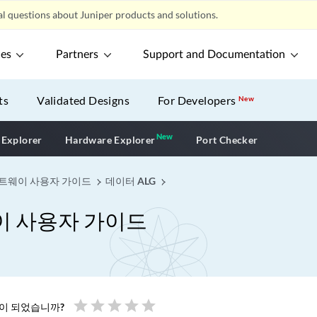
l questions about Juniper products and solutions.
ces
Partners
Support and Documentation
ts
Validated Designs
For Developers
New
New
New application
 Explorer
Hardware Explorer
Port Checker
트웨이 사용자 가이드
데이터 ALG
 사용자 가이드
star
star
star
star
star
움이 되었습니까?