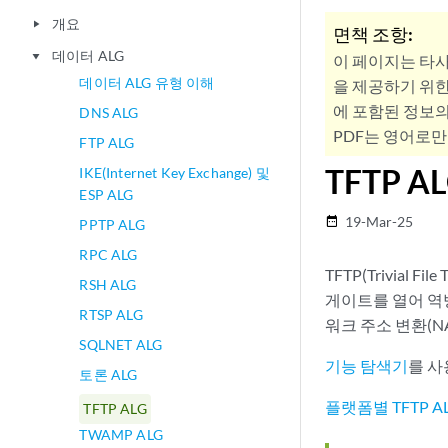
개요
play_arrow
면책 조항:
데이터 ALG
play_arrow
이 페이지는 타
데이터 ALG 유형 이해
을 제공하기 위한
에 포함된 정보의
DNS ALG
PDF는 영어로만
FTP ALG
TFTP A
IKE(Internet Key Exchange) 및
ESP ALG
19-Mar-25
date_range
PPTP ALG
RPC ALG
TFTP(Trivial 
RSH ALG
게이트를 열어 역
RTSP ALG
워크 주소 변환(NA
SQLNET ALG
기능 탐색기
를 사
토론 ALG
플랫폼별 TFTP A
TFTP ALG
TWAMP ALG