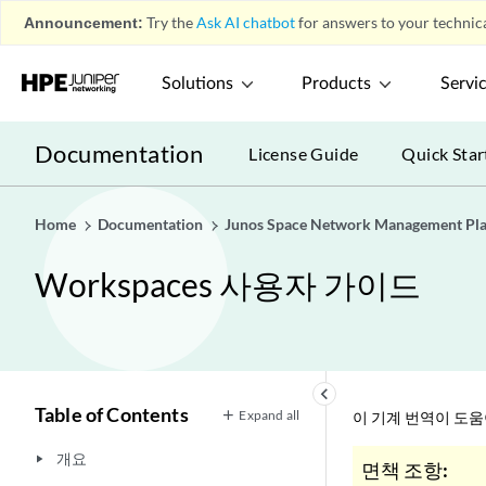
Announcement:
Try the
Ask AI chatbot
for answers to your technica
Solutions
Products
Servi
Documentation
License Guide
Quick Star
Home
Documentation
Junos Space Network Management Pl
Workspaces 사용자 가이드
keyboard_arrow_left
Table of Contents
Expand all
이 기계 번역이 도
개요
play_arrow
면책 조항: