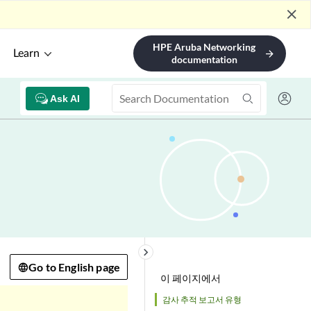
close
HPE Aruba Networking
Learn
arrow_forward
documentation
Ask AI
keyboard_arrow_right
Go to English page
이 페이지에서
감사 추적 보고서 유형