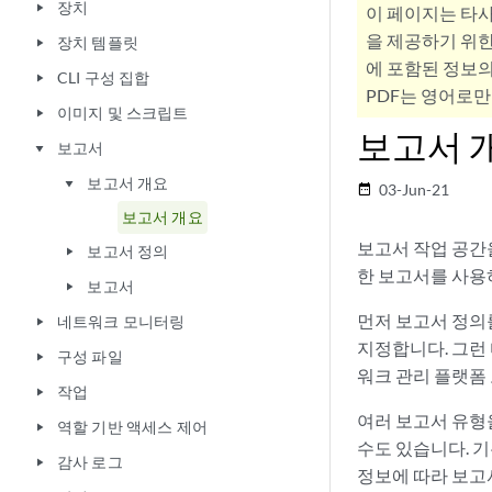
장치
play_arrow
이 페이지는 타
을 제공하기 위한
장치 템플릿
play_arrow
에 포함된 정보의
CLI 구성 집합
play_arrow
PDF는 영어로만
이미지 및 스크립트
play_arrow
보고서 
보고서
play_arrow
보고서 개요
play_arrow
03-Jun-21
date_range
보고서 개요
보고서 작업 공간
보고서 정의
play_arrow
한 보고서를 사용하
보고서
play_arrow
먼저 보고서 정의를
네트워크 모니터링
play_arrow
지정합니다. 그런 
구성 파일
play_arrow
워크 관리 플랫폼
작업
play_arrow
여러 보고서 유형
역할 기반 액세스 제어
play_arrow
수도 있습니다. 
감사 로그
play_arrow
정보에 따라 보고