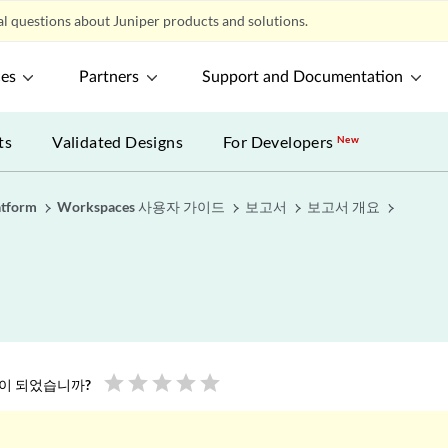
l questions about Juniper products and solutions.
ces
Partners
Support and Documentation
ts
Validated Designs
For Developers
New
atform
Workspaces 사용자 가이드
보고서
보고서 개요
star
star
star
star
star
움이 되었습니까?