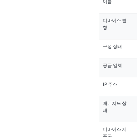
이름
디바이스 별
칭
구성 상태
공급 업체
IP 주소
매니지드 상
태
디바이스 제
품군