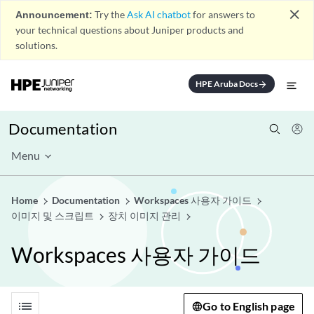
close
Announcement:
Try the
Ask AI chatbot
for answers to
your technical questions about Juniper products and
solutions.
HPE Aruba Docs
arrow_forward
Documentation
Menu
Home
Documentation
Workspaces 사용자 가이드
이미지 및 스크립트
장치 이미지 관리
Workspaces 사용자 가이드
list
Go to English page