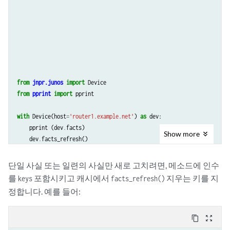
from
jnpr.junos
import
Device
from
pprint
import
pprint
with
Device
(
host
=
'router1.example.net'
)
as
dev
:
pprint
(
dev
.
facts
)
Show
more
dev
.
facts_refresh
()
pprint
(
dev
.
facts
)
단일 사실 또는 일련의 사실만 새로 고치려면, 메소드에 인수
를
포함시키고 캐시에서
지우는 키를 지
keys
facts_refresh()
정합니다. 예를 들어:
content_copy
zoom_out_map