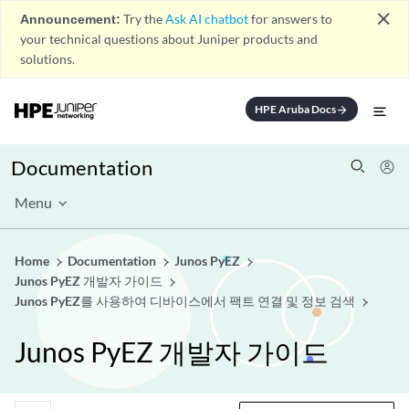
close
Announcement:
Try the
Ask AI chatbot
for answers to
your technical questions about Juniper products and
solutions.
HPE Aruba Docs
arrow_forward
Documentation
Menu
Home
Documentation
Junos PyEZ
Junos PyEZ 개발자 가이드
Junos PyEZ를 사용하여 디바이스에서 팩트 연결 및 정보 검색
Junos PyEZ 개발자 가이드