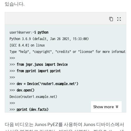
except
ConnectError
as
err
:
있습니다.
print
(
"Cannot
connect
to
device
:
{
0
}
"
.
format
(
err
))
sys
.
exit
(
1
)
content_copy
zoom_out_map
pprint
(
dev
.
facts
[
'hostname'
])
user1@server:~$ 
python
pprint
(
dev
.
facts
)
Python 3.6.9 (default, Jan 26 2021, 15:33:00) 

[GCC 8.4.0] on linux

dev
.
close
()
Type "help", "copyright", "credits" or "license" for more information.
>>>

>>> 
from jnpr.junos import Device
>>> 
from pprint import pprint
>>>

>>> 
dev = Device('router1.example.net')
>>> 
dev.open()
Device(router1.example.net)

>>>

Show
more
>>> 
pprint (dev.facts)
{'2RE': True,

 'HOME': '/var/home/user1',

다음 비디오는 Junos PyEZ를 사용하여 Junos 디바이스에서
 'RE0': {'last_reboot_reason': '0x200:normal shutdown',
