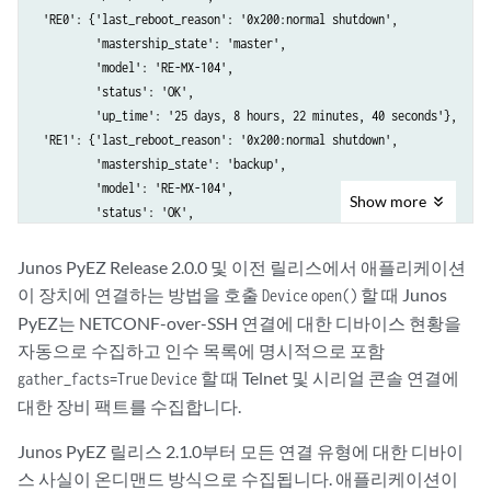
 'RE0': {'last_reboot_reason': '0x200:normal shutdown',

         'mastership_state': 'master',

         'model': 'RE-MX-104',

         'status': 'OK',

         'up_time': '25 days, 8 hours, 22 minutes, 40 seconds'},

 'RE1': {'last_reboot_reason': '0x200:normal shutdown',

         'mastership_state': 'backup',

         'model': 'RE-MX-104',

Show
more
         'status': 'OK',

         'up_time': '25 days, 8 hours, 23 minutes, 55 seconds'},

 ...
Junos PyEZ Release 2.0.0 및 이전 릴리스에서 애플리케이션
이 장치에 연결하는 방법을 호출
할 때 Junos
Device
open()
PyEZ는 NETCONF-over-SSH 연결에 대한 디바이스 현황을
자동으로 수집하고 인수 목록에 명시적으로 포함
할 때 Telnet 및 시리얼 콘솔 연결에
gather_facts=True
Device
대한 장비 팩트를 수집합니다.
Junos PyEZ 릴리스 2.1.0부터 모든 연결 유형에 대한 디바이
스 사실이 온디맨드 방식으로 수집됩니다. 애플리케이션이