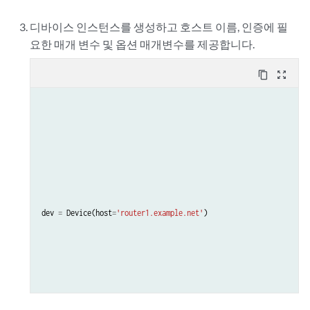
디바이스 인스턴스를 생성하고 호스트 이름, 인증에 필
요한 매개 변수 및 옵션 매개변수를 제공합니다.
content_copy
zoom_out_map
dev
=
Device
(
host
=
'router1.example.net'
)