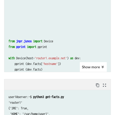
from
jnpr.junos
import
Device
from
pprint
import
pprint
with
Device
(
host
=
'router1.example.net'
)
as
dev
:
pprint
(
dev
.
facts
[
'hostname'
])
Show
more
pprint
(
dev
.
facts
)
content_copy
zoom_out_map
user1@server:~$ 
python3 get-facts.py
'router1'

{'2RE': True,

 'HOME': '/var/home/user1',
