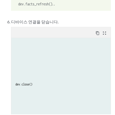
. .
dev.facts_refresh()
디바이스 연결을 닫습니다.
content_copy
zoom_out_map
dev
.
close
()