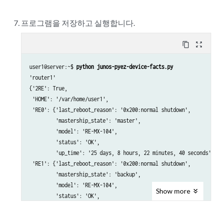
프로그램을 저장하고 실행합니다.
content_copy
zoom_out_map
user1@server:~$ 
python junos-pyez-device-facts.py
'router1'

{'2RE': True,

 'HOME': '/var/home/user1',

 'RE0': {'last_reboot_reason': '0x200:normal shutdown',

         'mastership_state': 'master',

         'model': 'RE-MX-104',

         'status': 'OK',

         'up_time': '25 days, 8 hours, 22 minutes, 40 seconds'},

 'RE1': {'last_reboot_reason': '0x200:normal shutdown',

         'mastership_state': 'backup',

         'model': 'RE-MX-104',

Show
more
         'status': 'OK',

         'up_time': '25 days, 8 hours, 23 minutes, 55 seconds'},

 ...