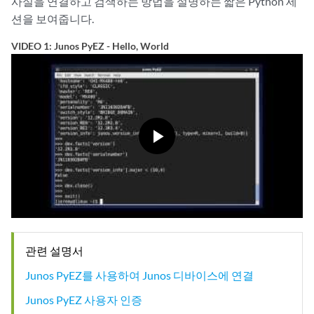
사실을 연결하고 검색하는 방법을 설명하는 짧은 Python 세
         'mastership_state': 'master',

션을 보여줍니다.
         'model': 'RE-MX-104',

         'status': 'OK',

VIDEO 1: Junos PyEZ - Hello, World
         'up_time': '25 days, 8 hours, 22 minutes, 40 seconds'},

 'RE1': {'last_reboot_reason': '0x200:normal shutdown',

         'mastership_state': 'backup',

         'model': 'RE-MX-104',

         'status': 'OK',

         'up_time': '25 days, 8 hours, 23 minutes, 55 seconds'},

 ...>>>

>>> 
dev.close()
>>> 
quit()
관련 설명서
Junos PyEZ를 사용하여 Junos 디바이스에 연결
Junos PyEZ 사용자 인증