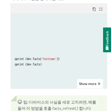
content_copy
zoom_out_map
Feedback
pprint
(
dev
.
facts
[
'hostname'
])
pprint
(
dev
.
facts
)
Show
more
팁:
디바이스의 사실을 새로 고치려면, 예를
들어 이 방법을 호출
합니다
facts_refresh()