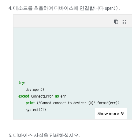
메소드를 호출하여 디바이스에 연결합니다
.
open()
content_copy
zoom_out_map
try
:
dev
.
open
()
except
ConnectError
as
err
:
print
(
"Cannot
connect
to
device
:
{
0
}
"
.
format
(
err
))
sys
.
exit
(
1
)
Show
more
디바이스 사실을 인쇄하십시오.