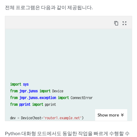
전체 프로그램은 다음과 같이 제공됩니다.
content_copy
zoom_out_map
import
sys
from
jnpr.junos
import
Device
from
jnpr.junos.exception
import
ConnectError
from
pprint
import
pprint
Show
more
dev
=
Device
(
host
=
'router1.example.net'
)
try
:
dev
.
open
()
Python 대화형 모드에서도 동일한 작업을 빠르게 수행할 수