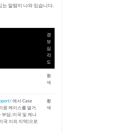
수 있는 알람이 나와 있습니다.
경
보
심
각
도
황
색
pport/
에서 Case
황
 지원 케이스를 열거
색
신자 부담, 미국 및 캐나
00(미국 이외 지역)으로