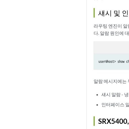
섀시 및 
라우팅 엔진이 알
다. 알람 원인에 
user@host> show c
알람 메시지에는 
섀시 알람 -
인터페이스 알
SRX540