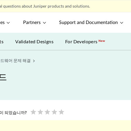
l questions about Juniper products and solutions.
ces
Partners
Support and Documentation
ts
Validated Designs
For Developers
New
드웨어 문제 해결
이드
star
star
star
star
star
움이 되었습니까?