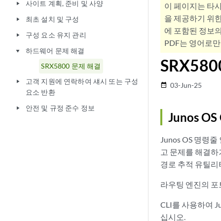
사이트 계획, 준비 및 사양
play_arrow
이 페이지는 타
을 제공하기 위한
최초 설치 및 구성
play_arrow
에 포함된 정보의
구성 요소 유지 관리
play_arrow
PDF는 영어로만
하드웨어 문제 해결
play_arrow
SRX58
SRX5800 문제 해결
고객 지원에 연락하여 섀시 또는 구성
play_arrow
03-Jun-25
date_range
요소 반환
안전 및 규정 준수 정보
play_arrow
Junos O
Junos OS 명령
고 문제를 해결하기
경로 추적 유틸리
라우팅 엔진의 포
CLI를 사용하여 
십시오.