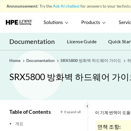
Announcement:
Try the
Ask AI chatbot
for answers to your technica
Solutions
Products
Servi
Documentation
License Guide
Quick Star
Home
Documentation
SRX5800 방화벽 하드웨어 가이드
하
SRX5800 방화벽 하드웨어 가
keyboard_arrow_left
Table of Contents
Expand all
이 기계 번역이 도
개요
play_arrow
면책 조항: