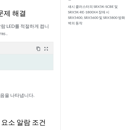
섀시 클러스터의 SRX5K-SCBE 및
 문제 해결
SRX5K-RE-1800X4 장애 시
SRX5400, SRX5600 및 SRX5800 방화
벽의 동작
람 LED를 적절하게 켭니
.
rms
content_copy
zoom_out_map
있음을 나타냅니다.
구성 요소 알람 조건