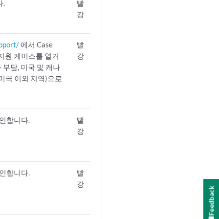
.
빨
강
pport/
에서 Case
빨
 지원 케이스를 열거
강
신자 부담, 미국 및 캐나
00(미국 이외 지역)으로
확인합니다.
빨
강
확인합니다.
빨
강
Feedback