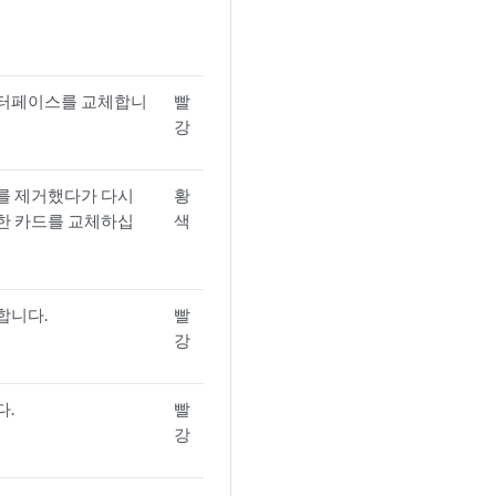
인터페이스를 교체합니
빨
강
를 제거했다가 다시
황
한 카드를 교체하십
색
합니다.
빨
강
다.
빨
강