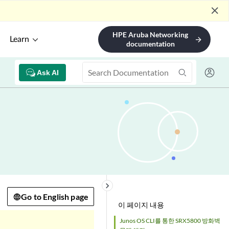
close
HPE Aruba Networking
Learn
arrow_forward
documentation
Ask AI
keyboard_arrow_right
Go to English page
이 페이지 내용
Junos OS CLI를 통한 SRX5800 방화벽