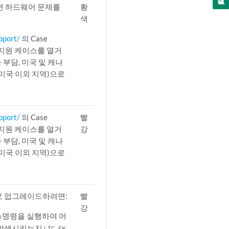
면 하드웨어 문제를
황
색
pport/
의 Case
 지원 케이스를 열거
신자 부담, 미국 및 캐나
00(미국 이외 지역)으로
pport/
의 Case
빨
 지원 케이스를 열거
강
신자 부담, 미국 및 캐나
00(미국 이외 지역)으로
으로 업그레이드하려면:
빨
강
명령을 실행하여 어
m
을 발생시키는지
LTC FW