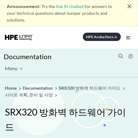
close
Announcement:
Try the
Ask AI chatbot
for answers to
your technical questions about Juniper products and
solutions.
HPE Aruba Docs
arrow_forward
Documentation
Menu
Home
Documentation
SRX320 방화벽 하드웨어 가이드
사이트 계획, 준비 및 사양
SRX320 방화벽 하드웨어 가이
드