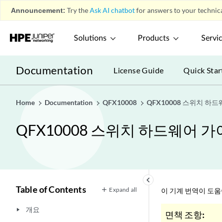
Announcement:
Try the
Ask AI chatbot
for answers to your technica
Solutions
Products
Servi
Documentation
License Guide
Quick Star
Home
Documentation
QFX10008
QFX10008 스위치 하
QFX10008 스위치 하드웨어 
keyboard_arrow_left
Table of Contents
Expand all
이 기계 번역이 도
개요
play_arrow
면책 조항: