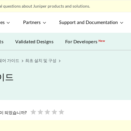
l questions about Juniper products and solutions.
ces
Partners
Support and Documentation
ts
Validated Designs
For Developers
New
드웨어 가이드
최초 설치 및 구성
가이드
star
star
star
star
star
움이 되었습니까?