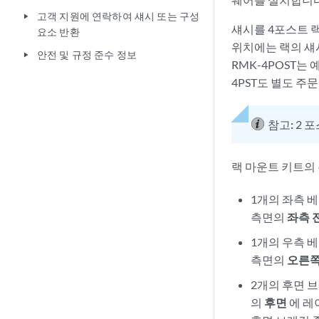
고객 지원에 연락하여 섀시 또는 구성
play_arrow
섀시를 4포스트 랙
요소 반환
위치에는 랙의 섀시
안전 및 규정 준수 정보
play_arrow
RMK-4POST는
4PST도 별도 주
참고:
2 
랙 마운트 키트의
1개의 좌측 
측면의
좌측 
1개의 우측 
측면의
오른쪽
2개의 후면 
의
후면
에 레