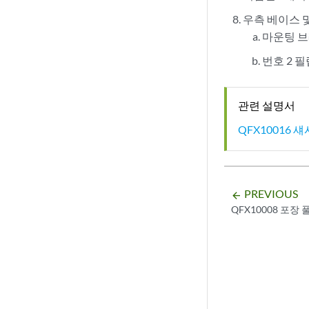
우측 베이스 
마운팅 브
번호 2 필
관련 설명서
QFX10016
PREVIOUS
arrow_backward
QFX10008 포장 