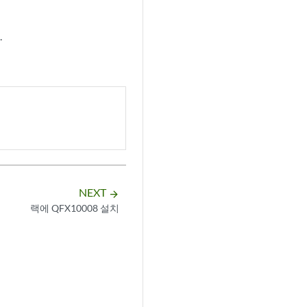
.
NEXT
arrow_forward
랙에 QFX10008 설치