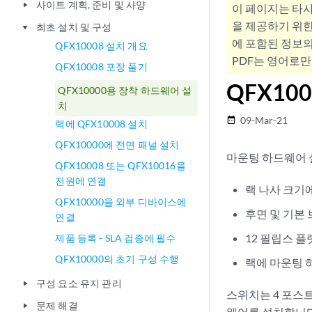
사이트 계획, 준비 및 사양
play_arrow
이 페이지는 타
을 제공하기 위한
최초 설치 및 구성
play_arrow
에 포함된 정보의
QFX10008 설치 개요
PDF는 영어로만
QFX10008 포장 풀기
QFX10
QFX10000용 장착 하드웨어 설
치
09-Mar-21
date_range
랙에 QFX10008 설치
QFX10000에 전면 패널 설치
마운팅 하드웨어 
QFX10008 또는 QFX10016을
전원에 연결
랙 나사 크기에 
QFX10000을 외부 디바이스에
후면 및 기본
연결
12 필립스 플
제품 등록 - SLA 검증에 필수
QFX10000의 초기 구성 수행
랙에 마운팅 
구성 요소 유지 관리
play_arrow
스위치는 4 포스트
문제 해결
play_arrow
웨어를 설치합니다