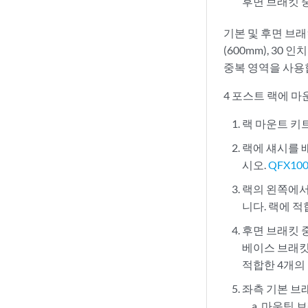
후면 브래킷 
기본 및 후면 브래킷
(600mm), 30 
중복 영역을 사용
4 포스트 랙에 
랙 마운트 키
랙에 섀시를 
시오.
QFX10
랙의 왼쪽에서
니다. 랙에 
후면 브래킷 
베이스 브래킷
적합한 4개의
좌측 기본 브
마운팅 브