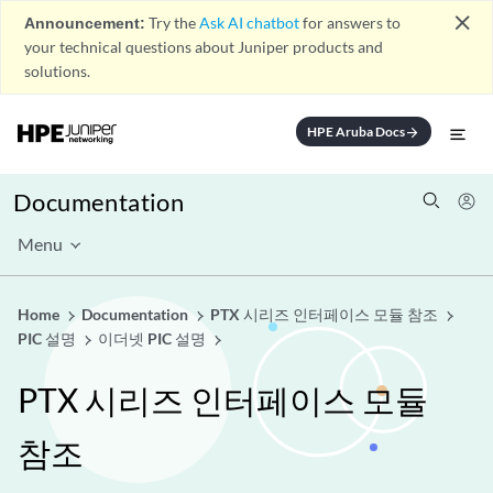
close
Announcement:
Try the
Ask AI chatbot
for answers to
your technical questions about Juniper products and
solutions.
HPE Aruba Docs
arrow_forward
Documentation
Menu
Home
Documentation
PTX 시리즈 인터페이스 모듈 참조
PIC 설명
이더넷 PIC 설명
PTX 시리즈 인터페이스 모듈
참조