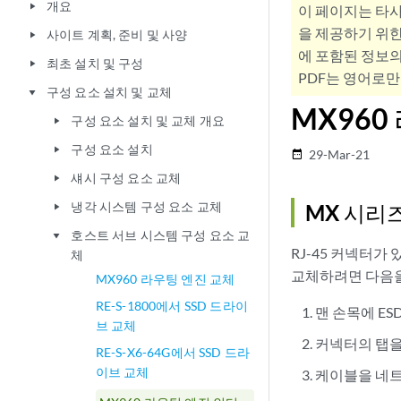
개요
play_arrow
이 페이지는 타
을 제공하기 위한
사이트 계획, 준비 및 사양
play_arrow
에 포함된 정보의
최초 설치 및 구성
play_arrow
PDF는 영어로만
구성 요소 설치 및 교체
play_arrow
MX96
구성 요소 설치 및 교체 개요
play_arrow
구성 요소 설치
play_arrow
29-Mar-21
date_range
섀시 구성 요소 교체
play_arrow
냉각 시스템 구성 요소 교체
MX 시리
play_arrow
호스트 서브 시스템 구성 요소 교
play_arrow
RJ-45 커넥터가
체
교체하려면 다음을
MX960 라우팅 엔진 교체
RE-S-1800에서 SSD 드라이
맨 손목에 ES
브 교체
커넥터의 탭을
RE-S-X6-64G에서 SSD 드라
이브 교체
케이블을 네