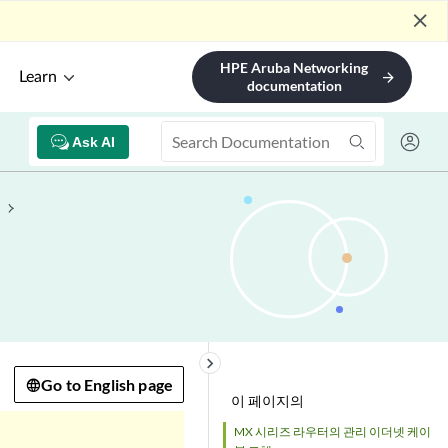
close
HPE Aruba Networking
Learn
arrow_forward
documentation
Ask AI
keyboard_arrow_right
Go to English page
이 페이지의
MX 시리즈 라우터의 관리 이더넷 케이