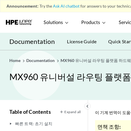
Announcement:
Try the
Ask AI chatbot
for answers to your technica
Solutions
Products
Servi
Documentation
License Guide
Quick Star
Home
Documentation
MX960 유니버설 라우팅 플랫폼 하드
MX960 유니버설 라우팅 플랫
keyboard_arrow_left
Table of Contents
Expand all
이 기계 번역이 도
빠른 트랙: 초기 설치
play_arrow
면책 조항: