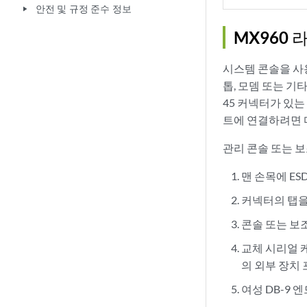
안전 및 규정 준수 정보
play_arrow
MX960
시스템 콘솔을 사용
톱, 모뎀 또는 기타
45 커넥터가 있는
트에 연결하려면 
관리 콘솔 또는 
맨 손목에 ES
커넥터의 탭을
콘솔 또는 보
교체 시리얼 케
의 외부 장치
여성 DB-9