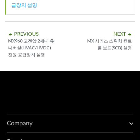
급장치 설명
PREVIOUS
NEXT
arrow_backward
arrow_forward
MX960 고전압 2세대 유
MX 시리즈 스위치 컨트
니버설(HVAC/HVDC)
롤 보드(SCB) 설명
전원 공급장치 설명
Company