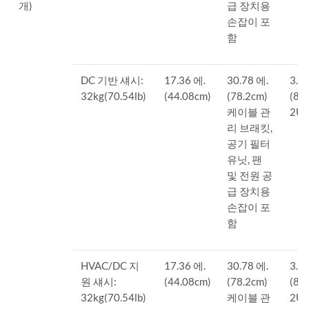
개)
급 장치용
손잡이 포
함
DC 기반 섀시:
17.36 에.
30.78 에.
3.5
32kg(70.54lb)
(44.08cm)
(78.2cm)
(8.
케이블 관
2U)
리 브래킷,
공기 필터
유닛, 팬
및 전원 공
급 장치용
손잡이 포
함
HVAC/DC 지
17.36 에.
30.78 에.
3.5
원 섀시:
(44.08cm)
(78.2cm)
(8.
32kg(70.54lb)
케이블 관
2U)