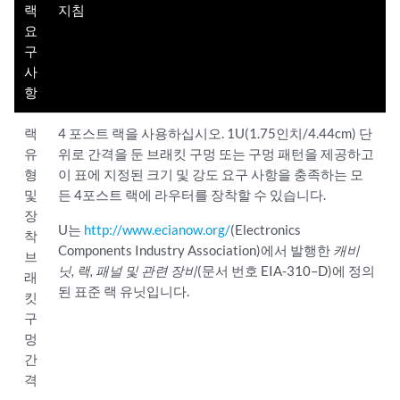
랙
지침
요
구
사
항
랙
4 포스트 랙을 사용하십시오. 1U(1.75인치/4.44cm) 단
유
위로 간격을 둔 브래킷 구멍 또는 구멍 패턴을 제공하고
형
이 표에 지정된 크기 및 강도 요구 사항을 충족하는 모
및
든 4포스트 랙에 라우터를 장착할 수 있습니다.
장
U는
http://www.ecianow.org/
(Electronics
착
Components Industry Association)에서 발행한
캐비
브
닛, 랙, 패널 및 관련 장비
(문서 번호 EIA-310–D)에 정의
래
된 표준 랙 유닛입니다.
킷
구
멍
간
격