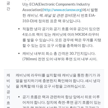
공
U는 ECIA(Electronic Components Industry
간
Association)(
http://www.ecianow.org
)에서 발행
한
캐비닛, 랙, 패널 및 관련 장비
(문서 번호 EIA-
310-D)에 정의된 표준 랙 유닛입니다.
적절한 냉각 공기와 공기 흐름 여유 공간이 있으면
4포스트 랙이 있는 캐비닛에 여러 MX304 라우터
를 쌓을 수 있습니다. 모든 경우에 랙은 무게를 지탱
할 수 있는 강도 요구 사항을 충족해야 합니다.
캐비닛 내부의 최소 총 간격은 30.7인치입니다.
(780mm) 전면 도어 내부와 후면 도어 내부 사이.
캐
캐비닛에 라우터를 설치할 때 캐비닛을 통한 환기가 과
비
열을 방지하기에 충분한지 확인해야 합니다. 섀시 냉각
닛
을 계획할 때 다음 요구 사항을 고려하십시오.
공
공기 흐름은 랙과 관련하여 항상 앞에서 뒤로 이루
기
어져야 합니다. 장치에 측면-후면 공기 흐름이 있는
흐
경우 랙 전면의 신선한 공기가 흡입구로 공급되고