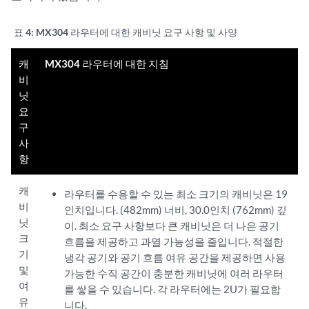
표 4:
MX304 라우터에 대한 캐비닛 요구 사항 및 사양
캐
MX304 라우터에 대한 지침
비
닛
요
구
사
항
캐
라우터를 수용할 수 있는 최소 크기의 캐비닛은 19
비
인치입니다. (482mm) 너비, 30.0인치 (762mm) 깊
닛
이. 최소 요구 사항보다 큰 캐비닛은 더 나은 공기
크
흐름을 제공하고 과열 가능성을 줄입니다. 적절한
기
냉각 공기와 공기 흐름 여유 공간을 제공하면 사용
및
가능한 수직 공간이 충분한 캐비닛에 여러 라우터
여
를 쌓을 수 있습니다. 각 라우터에는 2U가 필요합
유
니다.