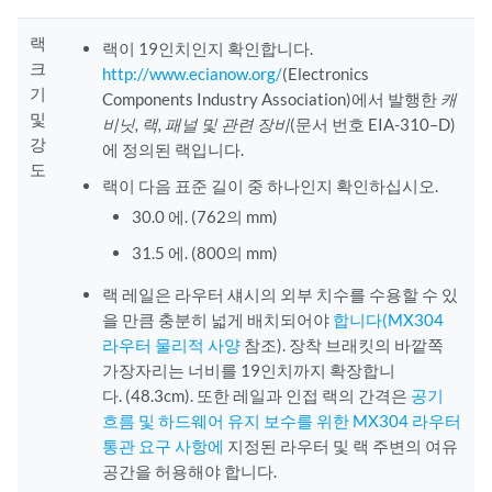
랙
랙이 19인치인지 확인합니다.
크
http://www.ecianow.org/
(Electronics
기
Components Industry Association)에서 발행한
캐
및
비닛, 랙, 패널 및 관련 장비
(문서 번호 EIA-310–D)
강
에 정의된 랙입니다.
도
랙이 다음 표준 길이 중 하나인지 확인하십시오.
30.0 에. (762의 mm)
31.5 에. (800의 mm)
랙 레일은 라우터 섀시의 외부 치수를 수용할 수 있
을 만큼 충분히 넓게 배치되어야
합니다(MX304
라우터 물리적 사양
참조). 장착 브래킷의 바깥쪽
가장자리는 너비를 19인치까지 확장합니
다. (48.3cm). 또한 레일과 인접 랙의 간격은
공기
흐름 및 하드웨어 유지 보수를 위한 MX304 라우터
통관 요구 사항에
지정된 라우터 및 랙 주변의 여유
공간을 허용해야 합니다.