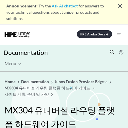
close
Announcement:
Try the
Ask AI chatbot
for answers to
your technical questions about Juniper products and
solutions.
HPE Aruba Docs
arrow_forward
Documentation
Menu
Home
Documentation
Junos Fusion Provider Edge
MX304 유니버설 라우팅 플랫폼 하드웨어 가이드
사이트 계획, 준비 및 사양
MX304 유니버설 라우팅 플랫
폼 하드웨어 가이드