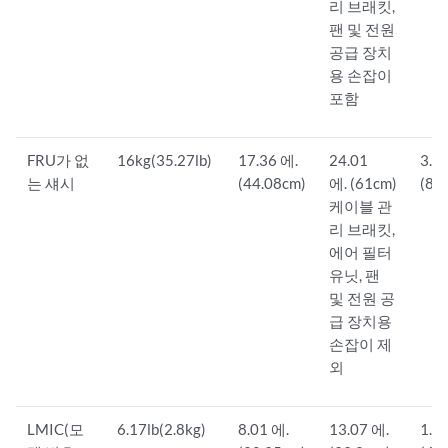
리 브래킷,
팬 및 전원
공급 장치
용 손잡이
포함
FRU가 없
16kg(35.27lb)
17.36 에.
24.01
3.5
는 섀시
(44.08cm)
에. (61cm)
(8.
케이블 관
리 브래킷,
에어 필터
유닛, 팬
및 전원 공
급 장치용
손잡이 제
외
LMIC(모
6.17lb(2.8kg)
8.01 에.
13.07 에.
1.5