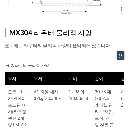
MX304 라우터 물리적 사양
표 2
에는 라우터의 물리적 사양이 요약되어 있습니다.
zoom_out_map
표 2:
라우터 물리적 사양
묘사
무게
너비
깊이
높
모든 FRU
AC 지원 섀시:
17.36 에.
30.78 에.
3.5
가 완전히
32kg(70.54lb)
(44.08cm)
(78.2cm)
(8.
로드된 섀
케이블 관
2U)
시(라우팅
리 브래킷
엔진 2개
포함, 팬
및 LMIC 2
및 전원 공