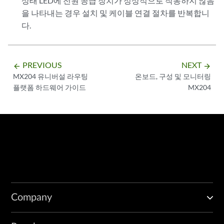
상태 LED에 전원 공급 장치가 정상적으로 작동하지 않음
을 나타내는 경우 설치 및 케이블 연결 절차를 반복합니
다.
PREVIOUS
NEXT
arrow_backward
arrow_forward
MX204 유니버설 라우팅
온보드, 구성 및 모니터링
플랫폼 하드웨어 가이드
MX204
Company