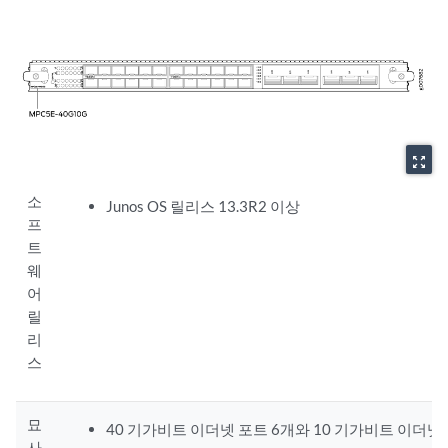
zoom_out_map
소
Junos OS 릴리스 13.3R2 이상
프
트
웨
어
릴
리
스
묘
40 기가비트 이더넷 포트 6개와 10 기가비트 이더넷
사