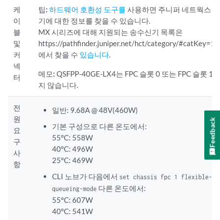
케
팁:
하드웨어 호환성 도구를
사용하면 주니퍼 네트웍스 
이
기에 대한 정보를 찾을 수 있습니다.
블
MX 시리즈에 대해 지원되는 송수신기 목록은
및
https://pathfinder.juniper.net/hct/category/#catKey
커
에서 찾을 수
있습니다
.
넥
메모:
QSFPP-40GE-LX4는 FPC 슬롯 0 또는 FPC 슬롯
터
지 않습니다.
전
일반: 9.68A @ 48V(460W)
원
Feedback
기본 구성으로 다른 온도에서:
요
55°C: 558W
구
40°C: 496W
사
25°C: 469W
항
CLI 노브가 다음에서
set chassis fpc 1 flexible-qu
다른 온도에서:
queueing-mode
55°C: 607W
40°C: 541W