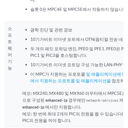
슬롯 0은 MPC4E 및 MPC5E에서 작동하지 않습니다.
소
광학 진단 및 관련 경보
프
10기가비트 이더넷 포트에서 OTN(옵티컬 전송 네트
트
웨
두 개의 패킷 포워딩 엔진, PFE0 및 PFE1. PFE0은 P
어
PIC1 및 PIC3을 호스팅합니다.
기
10기가비트 이더넷 포트당 구성 가능한 LAN-PHY 및 
능
이 MPC가 지원하는 프로토콜
및 애플리케이션에 대한
에서 지원하는 프로토콜 및 애플리케이션을
참조하십
메모:
MX240, MX480 및 MX960 라우터에서 MPC5
으로 구성된
경우에만
켜집니
enhanced-ip
network-services
에서만 지원됩니다.
enhanced-ip
메모:
한 번에 최대 2개의 PIC의 전원을 켤 수 있습니다(PIC0 
PIC의 전원을 꺼야 합니다.