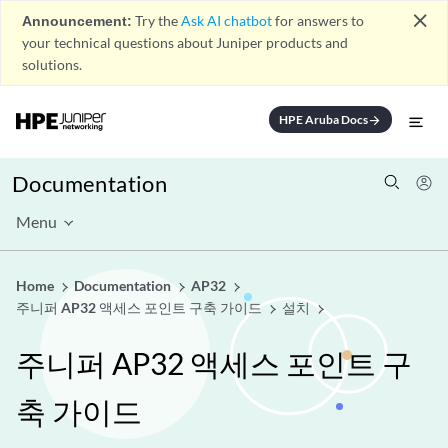
close
Announcement:
Try the
Ask AI chatbot
for answers to
your technical questions about Juniper products and
solutions.
HPE Aruba Docs
arrow_forward
Documentation
Menu
Home
Documentation
AP32
주니퍼 AP32 액세스 포인트 구축 가이드
설치
주니퍼 AP32 액세스 포인트 구
축 가이드