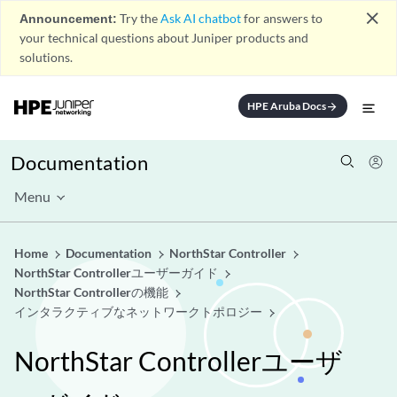
close
Announcement:
Try the
Ask AI chatbot
for answers to
your technical questions about Juniper products and
solutions.
HPE Aruba Docs
arrow_forward
Documentation
Menu
Home
Documentation
NorthStar Controller
NorthStar Controllerユーザーガイド
NorthStar Controllerの機能
インタラクティブなネットワークトポロジー
NorthStar Controllerユーザ