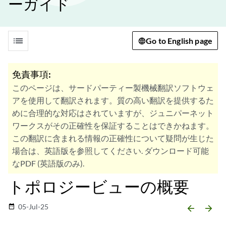
ーガイド
list
Go to English page
免責事項:
このページは、サードパーティー製機械翻訳ソフトウェ
アを使用して翻訳されます。質の高い翻訳を提供するた
めに合理的な対応はされていますが、ジュニパーネット
ワークスがその正確性を保証することはできかねます。
この翻訳に含まれる情報の正確性について疑問が生じた
場合は、英語版を参照してください. ダウンロード可能
なPDF (英語版のみ).
トポロジービューの概要
05-Jul-25
date_range
arrow_backward
arrow_forward