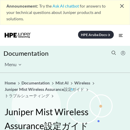
close
Announcement:
Try the
Ask AI chatbot
for answers to
your technical questions about Juniper products and
solutions.
HPE Aruba Docs
arrow_forward
Documentation
Menu
Home
Documentation
Mist AI
Wireless
Juniper Mist Wireless Assurance設定ガイド
トラブルシューティング
Juniper Mist Wireless
Assurance設定ガイド