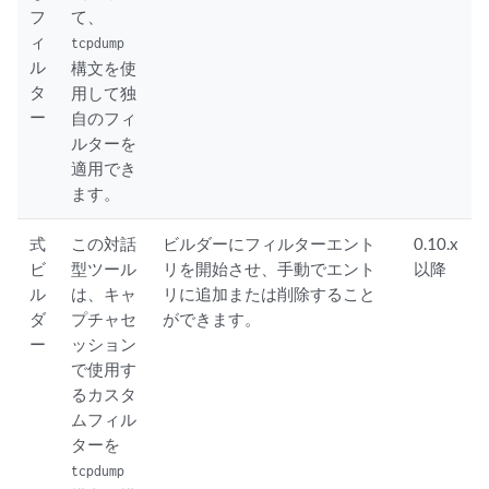
フ
て、
ィ
tcpdump
ル
構文を使
タ
用して独
ー
自のフィ
ルターを
適用でき
ます。
式
この対話
ビルダーにフィルターエント
0.10.x
ビ
型ツール
リを開始させ、手動でエント
以降
ル
は、キャ
リに追加または削除すること
ダ
プチャセ
ができます。
ー
ッション
で使用す
るカスタ
ムフィル
ターを
tcpdump