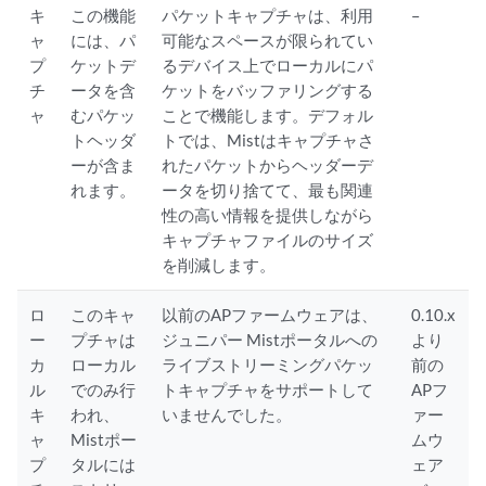
キ
この機能
パケットキャプチャは、利用
–
ャ
には、パ
可能なスペースが限られてい
プ
ケットデ
るデバイス上でローカルにパ
チ
ータを含
ケットをバッファリングする
ャ
むパケッ
ことで機能します。デフォル
トヘッダ
トでは、Mistはキャプチャさ
ーが含ま
れたパケットからヘッダーデ
れます。
ータを切り捨てて、最も関連
性の高い情報を提供しながら
キャプチャファイルのサイズ
を削減します。
ロ
このキャ
以前のAPファームウェアは、
0.10.x
ー
プチャは
ジュニパー Mistポータルへの
より
カ
ローカル
ライブストリーミングパケッ
前の
ル
でのみ行
トキャプチャをサポートして
APフ
キ
われ、
いませんでした。
ァー
ャ
Mistポー
ムウ
プ
タルには
ェア