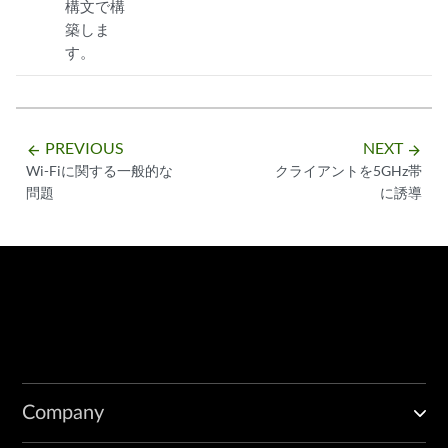
構文で構
築しま
す。
PREVIOUS
NEXT
arrow_backward
arrow_forward
Wi-Fiに関する一般的な
クライアントを5GHz帯
問題
に誘導
Company