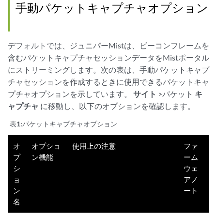
手動パケットキャプチャオプション
デフォルトでは、ジュニパーMistは、ビーコンフレームを
含むパケットキャプチャセッションデータをMistポータル
にストリーミングします。次の表は、手動パケットキャプ
チャセッションを作成するときに使用できるパケットキャ
プチャオプションを示しています。
サイト
>パケット
キ
ャプチャ
に移動し、以下のオプションを確認します。
表1:
パケットキャプチャオプション
オ
オプショ
使用上の注意
ファ
プ
ン機能
ーム
シ
ウェ
ョ
アノ
ン
ート
名