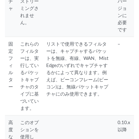
チ
ストリー
バー
ャ
ミングさ
ジョ
れませ
ンに
ん。
必要
です
固
これらの
リストで使用できるフィルタ
–
定
フィルタ
ーは、キャプチャするパケッ
フ
ーは、実
トを無線、有線、WAN、Mist
ィ
行してい
Edgeのいずれでキャプチャす
ル
るパケッ
るかによって異なります。例
タ
トキャプ
えば、ビーコンフレーム(ビー
ー
チャのタ
コン)は、無線パケットキャプ
イプに基
チャにのみ使用できます。
づいてい
ます。
高
このオプ
0.10.x
度
ションを
以降
な
使用し