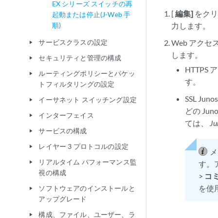
EX シリーズ スイッチの再
[
編集]
をクリ
起動または停止(J-Web 手
順)
力します。
サービスクラスの設定
Web アク
play_arrow
します
。
セキュリティと管理の構成
play_arrow
HTTPS
ルーティングポリシーとパケッ
play_arrow
す。
トフィルタリングの設定
SSL J
イーサネット スイッチング設定
play_arrow
どの Ju
インターフェイス
play_arrow
ては、
J
サービスの構成
play_arrow
レイヤー 3 プロトコルの設定
play_arrow
メ
リアルタイム パフォーマンス監
play_arrow
す。
視の構成
>
コ
を使
ソフトウェアのインストールと
play_arrow
アップグレード
構成、ファイル、ユーザー、ラ
play_arrow