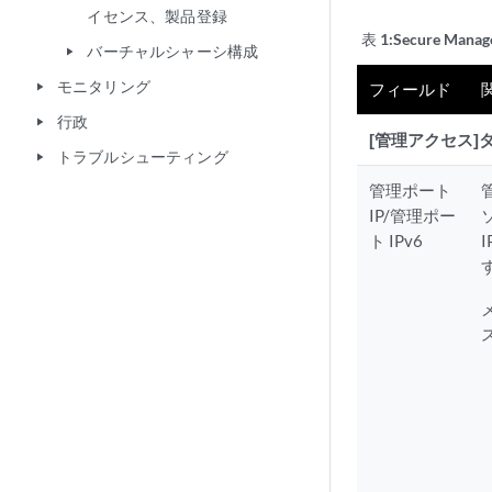
イセンス、製品登録
表 1:
Secure Manag
バーチャルシャーシ構成
play_arrow
モニタリング
フィールド
play_arrow
行政
play_arrow
[管理アクセス]
トラブルシューティング
play_arrow
管理ポート
IP/管理ポー
ト IPv6