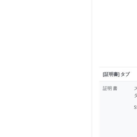
[証明書] タブ
証明 書