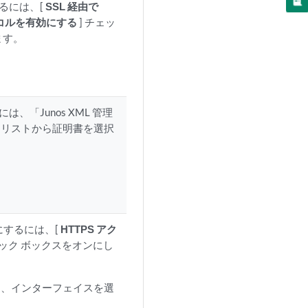
するには、[
SSL 経由で
ロトコルを有効にする
] チェッ
ます。
は、「Junos XML 管理
書」リストから証明書を選択
効にするには、[
HTTPS アク
ェック ボックスをオンにし
て、インターフェイスを選
。