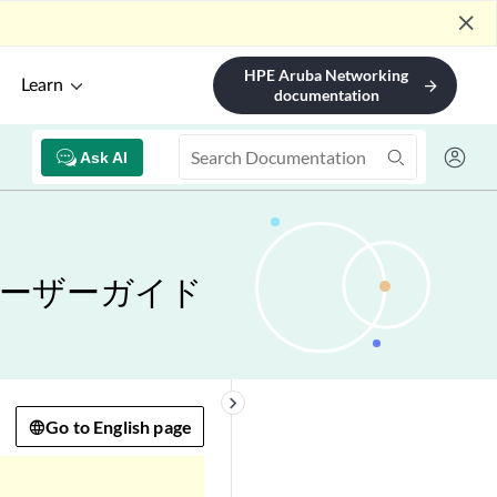
close
HPE Aruba Networking
Learn
arrow_forward
documentation
Ask AI
ユーザーガイド
keyboard_arrow_right
Go to English page