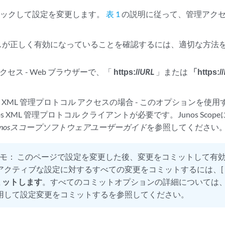
ックして設定を変更します。
表 1
の説明に従って、管理アク
セスが正しく有効になっていることを確認するには、適切な方法
 アクセス - Web ブラウザーで、「
https://
URL
」または
「https://
unos XML 管理プロトコル アクセスの場合 - このオプションを使用する
nos XML 管理プロトコル クライアントが必要です。Junos Sc
unosスコープソフトウェアユーザーガイド
を参照してください
モ：
このページで設定を変更した後、変更をコミットして有
アクティブな設定に対するすべての変更をコミットするには、[
ミットします
。すべてのコミットオプションの詳細については、
用して設定変更をコミットするを参照してください。