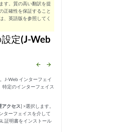
ます。質の高い翻訳を提
の正確性を保証すること
は、英語版を参照してく
定(J-Web
arrow_backward
arrow_forward
J-Web インターフェイ
て、特定のインターフェイス
理アクセス
] >選択します。
 インターフェイスを介して
SL 証明書をインストール