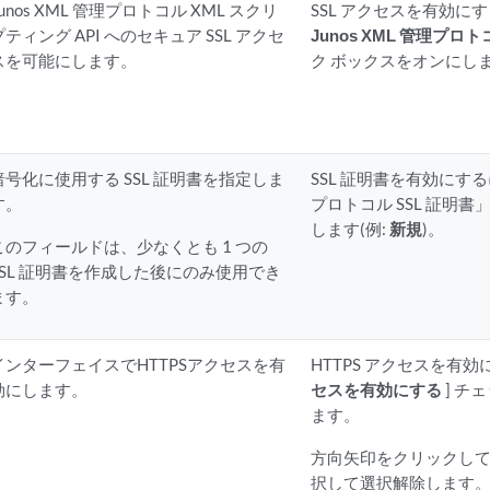
Junos XML 管理プロトコル XML スクリ
SSL アクセスを有効に
プティング API へのセキュア SSL アクセ
Junos XML 管理プ
スを可能にします。
ク ボックスをオンにし
暗号化に使用する SSL 証明書を指定しま
SSL 証明書を有効にするに
す。
プロトコル SSL 証明
します(例:
新規
)。
このフィールドは、少なくとも 1 つの
SSL 証明書を作成した後にのみ使用でき
ます。
インターフェイスでHTTPSアクセスを有
HTTPS アクセスを有
効にします。
セスを有効にする
] チ
ます。
方向矢印をクリックし
択して選択解除します