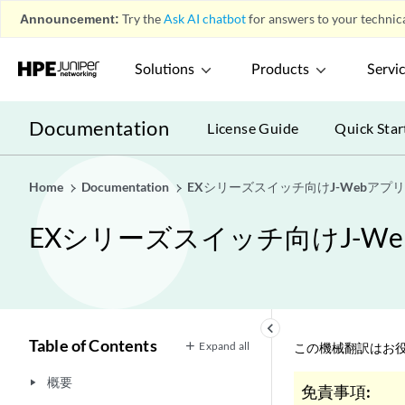
Announcement:
Try the
Ask AI chatbot
for answers to your technica
Solutions
Products
Servi
Documentation
License Guide
Quick Star
Home
Documentation
EXシリーズスイッチ向けJ-Webア
EXシリーズスイッチ向けJ-
keyboard_arrow_left
Table of Contents
Expand all
この機械翻訳はお役
概要
play_arrow
免責事項: