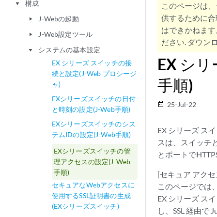
構成
play_arrow
このページは、
供するために合
J-Webの起動
play_arrow
はできかねます
J-Web設定ツール
play_arrow
ださい. ダウンロ
システムの基本設定
play_arrow
EX シ
EX シリーズ スイッチの接
続と設定(J-Web プロシージ
手順)
ャ)
EXシリーズスイッチの日付
25-Jul-22
date_range
と時刻の設定(J-Web手順)
EXシリーズスイッチのシス
EX シリーズ ス
テムIDの設定(J-Web手順)
スは、スイッチと
EXシリーズスイッチの管
とポートでHTT
理アクセスの設定(J-Web
手順)
[セキュア アクセ
セキュアなWebアクセスに
このページでは、
使用するSSL証明書の生成
EX シリーズ 
(EXシリーズスイッチ)
し、SSL 経由で