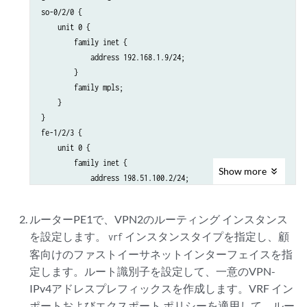
so-0/2/0 {

    unit 0 {

        family inet {

            address 192.168.1.9/24;

        }

        family mpls;

    }

}

fe-1/2/3 {

    unit 0 {

        family inet {

Show
more
            address 198.51.100.2/24;

        }

        family mpls;

ルーターPE1で、VPN2のルーティング インスタンス
    }

を設定します。
インスタンスタイプを指定し、顧
vrf
}

客向けのファストイーサネットインターフェイスを指
lo0 {

    unit 0 {

定します。ルート識別子を設定して、一意のVPN-
        family inet {

IPv4アドレスプレフィックスを作成します。VRF イン
            address 192.0.2.2/32;

ポートおよびエクスポート ポリシーを適用して、ルー