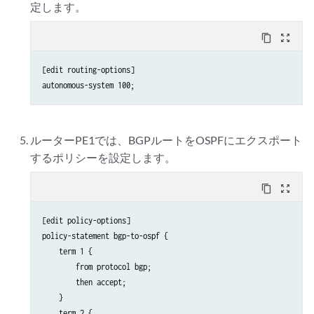
定します。
        neighbor 192.0.2.4 {

            family inet-vpn {

content_copy
zoom_out_map
                unicast;

            }

[edit routing-options]

        }

    }

}

ospf {

    traffic-engineering;

ルーターPE1では、BGPルートをOSPFにエクスポート
    area 0.0.0.0 {

するポリシーを設定します。
        interface so-0/2/0.0;

        interface lo0.0;

content_copy
zoom_out_map
    }

[edit policy-options]

policy-statement bgp-to-ospf {

    term 1 {

        from protocol bgp;

        then accept;

    }

    term 2 {
