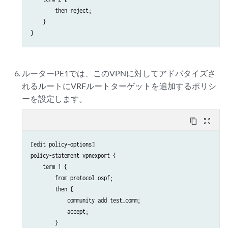
        then reject;

    }

ルーターPE1では、このVPNに対してアドバタイズさ
れるルートにVRFルートターゲットを追加するポリシ
ーを設定します。
content_copy
zoom_out_map
[edit policy-options]

policy-statement vpnexport {

    term 1 {

        from protocol ospf;

        then {

            community add test_comm;

            accept;

        }
