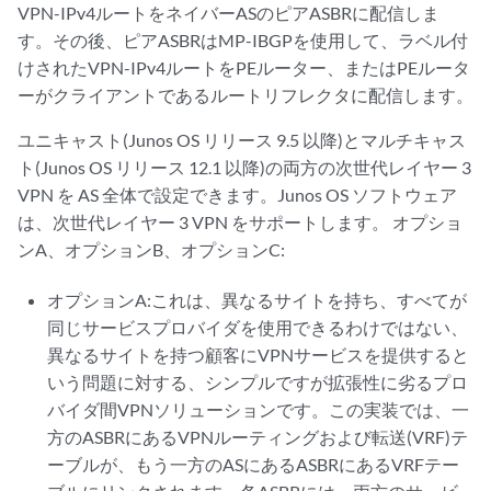
VPN-IPv4ルートをネイバーASのピアASBRに配信しま
す。その後、ピアASBRはMP-IBGPを使用して、ラベル付
けされたVPN-IPv4ルートをPEルーター、またはPEルータ
ーがクライアントであるルートリフレクタに配信します。
ユニキャスト(Junos OS リリース 9.5 以降)とマルチキャス
ト(Junos OS リリース 12.1 以降)の両方の次世代レイヤー 3
VPN を AS 全体で設定できます。Junos OS ソフトウェア
は、次世代レイヤー 3 VPN をサポートします。 オプショ
ンA、オプションB、オプションC:
オプションA:これは、異なるサイトを持ち、すべてが
同じサービスプロバイダを使用できるわけではない、
異なるサイトを持つ顧客にVPNサービスを提供すると
いう問題に対する、シンプルですが拡張性に劣るプロ
バイダ間VPNソリューションです。この実装では、一
方のASBRにあるVPNルーティングおよび転送(VRF)テ
ーブルが、もう一方のASにあるASBRにあるVRFテー