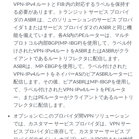
VPN-IPv4 ルートと FIB 内の対応するラベルを保持す
る必要があります。トランジット サービス プロバイ
ダの ASBR は、このソリューションのサービス プロバ
イダ 1 またはサービス プロバイダ 2 の ASBR と同じ機
能を備えています。各AS内のPEルーターは、マルチ
プロトコル内部BGP(MP-IBGP)を使用して、ラベル付
けされたVPN-IPv4ルートをASBRまたはASBRがクラ
イアントであるルートリフレクタに配信します。
ASBRは、MP-EBGPを使用して、ラベル付けされた
VPN-IPv4ルートをネイバーASのピアASBRルーターに
配信します。その後、ピアASBRはMP-IBGPを使用し
て、ラベル付けされたVPN-IPv4ルートをPEルータ
ー、またはPEルーターがクライアントであるルートリ
フレクタに配信します。
オプション C:このプロバイダ間VPN ソリューション
では、カスタマー サービス プロバイダは、VPN サー
ビス プロバイダに依存して、カスタマー サービス プ
ロバイダのポイント オブ プレゼンス(POP)または地域