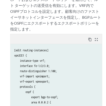
        }

ト ターゲットの送受信を有効にします。VRF内で
OSPFプロトコルを設定します。顧客向けのファスト
    }

イーサネットインターフェースを指定し、BGPルート
をOSPFにエクスポートするエクスポートポリシーを
指定します。
content_copy
zoom_out_map
[edit routing-instances]

vpn2CE1 {

    instance-type vrf;

    interface fe-1/2/3.0;

    route-distinguisher 1:100;

    vrf-import vpnimport;

    vrf-export vpnexport;

    protocols {

        ospf {

            export bgp-to-ospf;

            area 0.0.0.2 {
