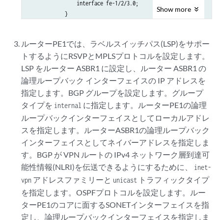
                interface fe-1/2/3.0;

Show
more
            }

        }

    }

ルーターPE1では、ラベルスイッチパス(LSP)をサポー
トするようにRSVPとMPLSプロトコルを設定します。
LSP をルーター ASBR1 に設定し、ルーター ASBR1 の
論理ループバック インターフェイスの IP アドレスを
指定します。BGP グループを設定します。グループ
タイプを
に指定します。ルーターPE1の論理
internal
ループバックインターフェイスとしてローカルアドレ
スを指定します。ルーターASBR1の論理ループバック
インターフェイスとしてネイバーアドレスを指定しま
す。BGP が VPN ルートの IPv4 ネットワーク層到達可
能性情報(NLRI)を伝送できるようにするために、
inet-
アドレスファミリーと
トラフィックタイプ
vpn
unicast
を指定します。OSPFプロトコルを設定します。ルー
ターPE1のコアに面するSONETインターフェイスを指
定し、論理ループバックインターフェイスを指定しま