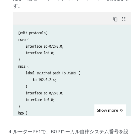
す。
content_copy
zoom_out_map
[edit protocols]

rsvp {

    interface so-0/2/0.0;

    interface lo0.0;

}

mpls {

    label-switched-path To-ASBR1 {

        to 192.0.2.4;

    }

    interface so-0/2/0.0;

    interface lo0.0;

}

Show
more
bgp {

    group To_ASBR1 {

        type internal;

ルーターPE1で、BGPローカル自律システム番号を設
        local-address 192.0.2.2;
