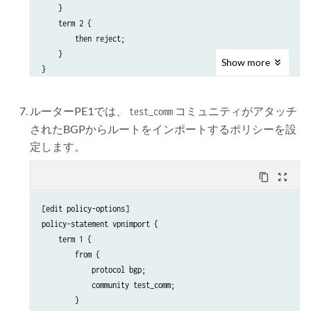
    }

    term 2 {

        then reject;

    }

Show
more
ルーターPE1では、
コミュニティがアタッチ
test_comm
されたBGPからルートをインポートするポリシーを設
定します。
content_copy
zoom_out_map
[edit policy-options]

policy-statement vpnimport {

    term 1 {

        from {

            protocol bgp;

            community test_comm;

        }
