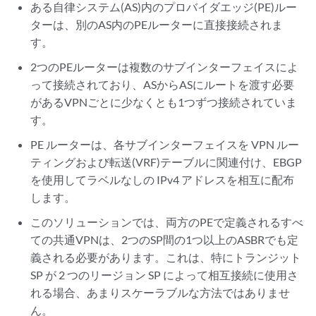
ある自律システム(AS)内のプロバイダエッジ(PE)ルー
ターは、別のAS内のPEルーターに直接接続されま
す。
2つのPEルーターは複数のサブインターフェイスによ
って接続されており、ASからASにルートを渡す必要
があるVPNごとに少なくとも1つずつ接続されていま
す。
PE ルーターは、各サブインターフェイスを VPN ルー
ティングおよび転送(VRF)テーブルに関連付け、EBGP
を使用してラベルなしの IPv4 アドレスを相互に配布
します。
このソリューションでは、両方のPEで定義されるすべ
ての共通VPNは、2つのSP間の1つ以上のASBRでも定
義される必要があります。これは、特にトランジット
SP が 2 つのリージョン SP によって相互接続に使用さ
れる場合、あまりスケーラブルな方法ではありませ
ん。