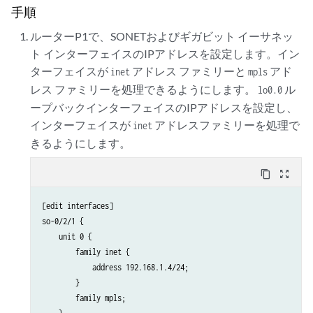
手順
ルーターP1で、SONETおよびギガビット イーサネッ
ト インターフェイスのIPアドレスを設定します。イン
ターフェイスが
アドレス ファミリーと
アド
inet
mpls
レス ファミリーを処理できるようにします。
ル
lo0.0
ープバックインターフェイスのIPアドレスを設定し、
インターフェイスが
アドレスファミリーを処理で
inet
きるようにします。
content_copy
zoom_out_map
[edit interfaces]

so-0/2/1 {

    unit 0 {

        family inet {

            address 192.168.1.4/24;

        }

        family mpls;
