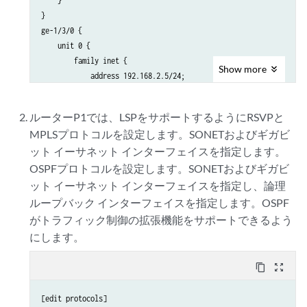
    }

}

ge-1/3/0 {

    unit 0 {

        family inet {

Show
more
            address 192.168.2.5/24;

        }

        family mpls;

ルーターP1では、LSPをサポートするようにRSVPと
    }

MPLSプロトコルを設定します。SONETおよびギガビ
}

ット イーサネット インターフェイスを指定します。
lo0 {

    unit 0 {

OSPFプロトコルを設定します。SONETおよびギガビ
        family inet {

ット イーサネット インターフェイスを指定し、論理
            address 192.0.2.3/32;

ループバック インターフェイスを指定します。OSPF
        }

がトラフィック制御の拡張機能をサポートできるよう
    }

にします。
content_copy
zoom_out_map
[edit protocols]
