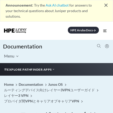
close
Announcement:
Try the
Ask AI chatbot
for answers to
your technical questions about Juniper products and
solutions.
HPE Aruba Docs
arrow_forward
Documentation
Menu
EXPLORE PATHFINDER APPS
Home
Documentation
Junos OS
ルーティングデバイス向けレイヤー3VPNユーザーガイド
レイヤー3 VPN
プロバイダ間VPNとキャリアオブキャリアVPN