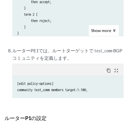
        then accept;

    }

    term 2 {

        then reject;

    }

Show
more
ルーターPE1では、ルートターゲットで
BGP
test_comm
コミュニティを定義します。
content_copy
zoom_out_map
[edit policy-options]

ルーターP1の設定