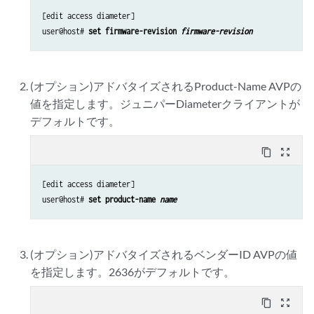
[edit access diameter]

user@host# 
set firmware-revision 
firmware-revision
(オプション)アドバタイズされるProduct-Name AVPの
値を指定します。ジュニパーDiameterクライアントが
デフォルトです。
content_copy
zoom_out_map
[edit access diameter]

user@host# 
set product-name 
name
(オプション)アドバタイズされるベンダーID AVPの値
を指定します。2636がデフォルトです。
content_copy
zoom_out_map