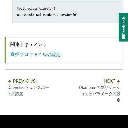
[edit access diameter]

user@host# 
set vendor-id 
vendor-id
Feedback
関連ドキュメント
直径プロファイルの設定
PREVIOUS
NEXT
arrow_backward
arrow_forward
Diameter トランスポー
Diameter アプリケーシ
トの設定
ョンのパラメータの設
定