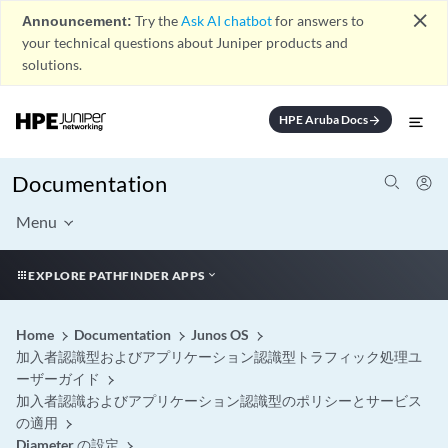
close
Announcement:
Try the
Ask AI chatbot
for answers to
your technical questions about Juniper products and
solutions.
HPE Aruba Docs
arrow_forward
Documentation
Menu
EXPLORE PATHFINDER APPS
Home
Documentation
Junos OS
加入者認識型およびアプリケーション認識型トラフィック処理ユ
ーザーガイド
加入者認識およびアプリケーション認識型のポリシーとサービス
の適用
Diameter の設定