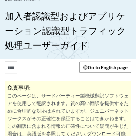
加入者認識型およびアプリケ
ーション認識型トラフィック
処理ユーザーガイド
list
Go to English page
免責事項:
このページは、サードパーティー製機械翻訳ソフトウェ
アを使用して翻訳されます。質の高い翻訳を提供するた
めに合理的な対応はされていますが、ジュニパーネット
ワークスがその正確性を保証することはできかねます。
この翻訳に含まれる情報の正確性について疑問が生じた
場合は、英語版を参照してください. ダウンロード可能