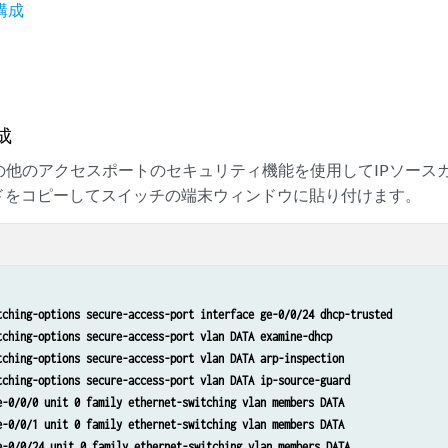
構成
成
やその他のアクセスポートのセキュリティ機能を使用してIPソー
ドをコピーしてスイッチの端末ウィンドウに貼り付けます。
tching-options secure-access-port interface ge-0/0/24 dhcp-trusted

tching-options secure-access-port vlan DATA examine-dhcp

tching-options secure-access-port vlan DATA arp-inspection

tching-options secure-access-port vlan DATA ip-source-guard

e-0/0/0 unit 0 family ethernet-switching vlan members DATA

e-0/0/1 unit 0 family ethernet-switching vlan members DATA

e-0/0/24 unit 0 family ethernet-switching vlan members DATA
