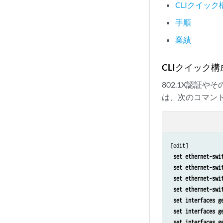
CLIクイック
手順
業績
CLIクイック構
802.1X認証
は、次のコマン
[edit]

set ethernet-swi
 set ethernet-swi
 set ethernet-swi
 set ethernet-swi
 set interfaces g
 set interfaces g
 set interfaces g