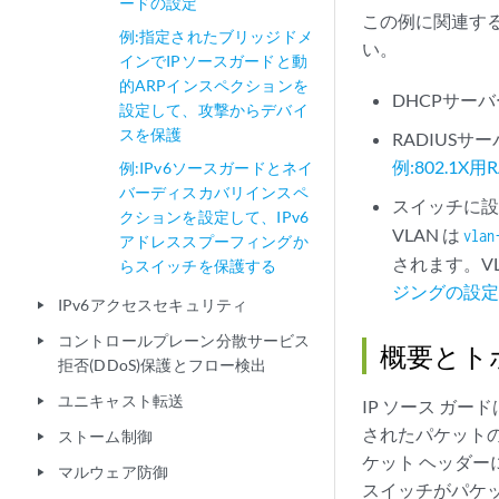
ードの設定
この例に関連す
例:指定されたブリッジドメ
い。
インでIPソースガードと動
的ARPインスペクションを
DHCPサー
設定して、攻撃からデバイ
スを保護
RADIUS
例:802.1
例:IPv6ソースガードとネイ
バーディスカバリインスペ
スイッチに設
クションを設定して、IPv6
VLAN は
vlan
アドレススプーフィングか
されます。V
らスイッチを保護する
ジングの設
IPv6アクセスセキュリティ
play_arrow
コントロールプレーン分散サービス
play_arrow
概要とト
拒否(DDoS)保護とフロー検出
ユニキャスト転送
play_arrow
IP ソース ガ
されたパケットの 
ストーム制御
play_arrow
ケット ヘッダー
マルウェア防御
play_arrow
スイッチがパケ