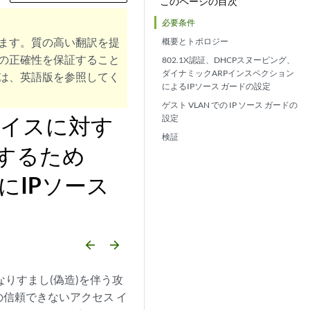
このページの目次
必要条件
ます。質の高い翻訳を提
概要とトポロジー
の正確性を保証すること
802.1X認証、DHCPスヌーピング、
ダイナミックARPインスペクション
は、英語版を参照してく
によるIPソース ガードの設定
ゲスト VLAN での IP ソース ガードの
ェイスに対す
設定
検証
するため
にIPソース
arrow_backward
arrow_forward
なりすまし(偽造)を伴う攻
信頼できないアクセス イ