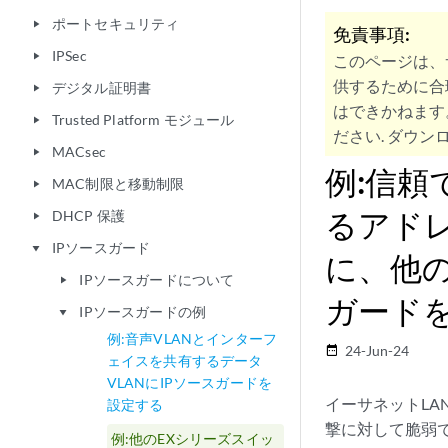
ポートセキュリティ
play_arrow
免責事項:
IPSec
play_arrow
このページは、
供するために合
デジタル証明書
play_arrow
はできかねます
Trusted Platform モジュール
play_arrow
ださい. ダウンロ
MACsec
play_arrow
例:信頼
MAC制限と移動制限
play_arrow
るアド
DHCP 保護
play_arrow
IPソースガード
play_arrow
に、他の
IPソースガードについて
play_arrow
ガード
IPソースガードの例
play_arrow
例:音声VLANとインターフ
24-Jun-24
date_range
ェイスを共有するデータ
VLANにIPソースガードを
イーサネットLA
設定する
撃に対して脆弱
例:他のEXシリーズスイッ