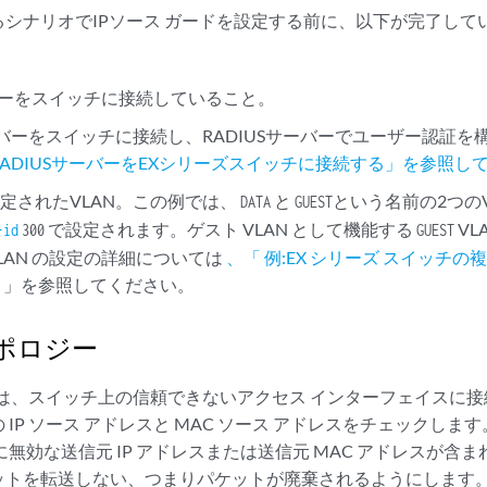
るシナリオでIPソース ガードを設定する前に、以下が完了して
バーをスイッチに接続していること。
サーバーをスイッチに接続し、RADIUSサーバーでユーザー認証
X用RADIUSサーバーをEXシリーズスイッチに接続する」を参照し
定されたVLAN。この例では、
と
という名前の2つの
DATA
GUEST
で設定されます。ゲスト VLAN として機能する
VL
-id
300
GUEST
LAN の設定の詳細については
、「 例:EX シリーズ スイッチの複
定
」を参照してください。
ポロジー
ードは、スイッチ上の信頼できないアクセス インターフェイスに
IP ソース アドレスと MAC ソース アドレスをチェックします
に無効な送信元 IP アドレスまたは送信元 MAC アドレスが含
ットを転送しない、つまりパケットが廃棄されるようにします