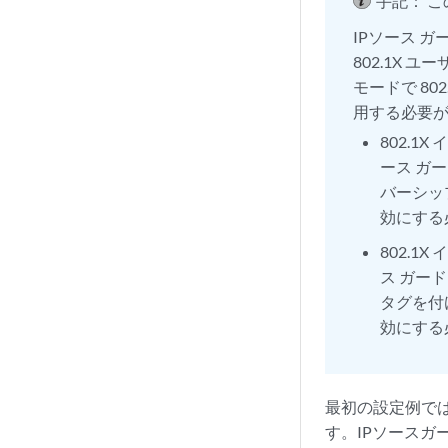
手記：
こ
IPソース 
802.1X
モードで 80
用する必要
802.1
ース ガ
バーシップ
効にする
802.1
ス ガー
タグを付け
効にする
最初の設定例では
す。IPソースガ