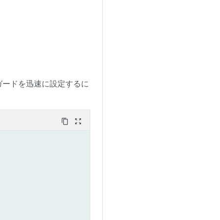
スガードを迅速に設定するに
content_copy
zoom_out_map