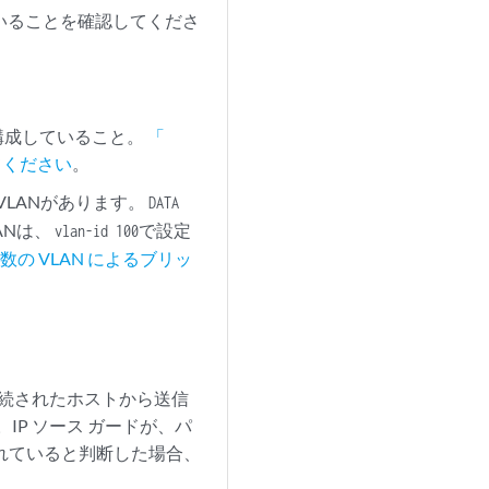
いることを確認してくださ
を構成していること。
「
てください
。
VLANがあります。
DATA
ANは、
で設定
vlan-id 100
数の VLAN によるブリッ
接続されたホストから送信
。IP ソース ガードが、パ
まれていると判断した場合、
。