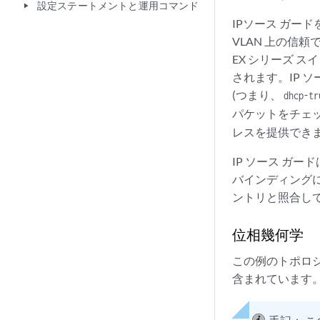
設定ステートメントと運用コマンド
play_arrow
IPソース ガード
VLAN 上の信
EX シリーズ 
されます。IP 
(つまり、
dhcp-tr
パケットをチェッ
レスを提供でき
IP ソース ガー
バインディングに
ントリと照合し
位相幾何学
この例のトポロジ
含まれています