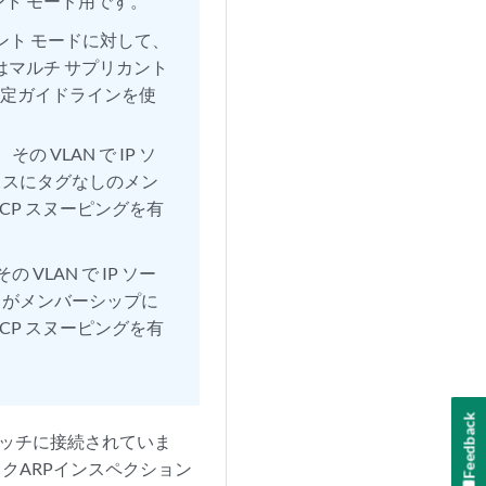
ント モード用です。
ント モードに対して、
はマルチ サプリカント
の設定ガイドラインを使
の VLAN で IP ソ
イスにタグなしのメン
HCP スヌーピングを有
 VLAN で IP ソー
スがメンバーシップに
HCP スヌーピングを有
Feedback
イッチに接続されていま
ックARPインスペクション