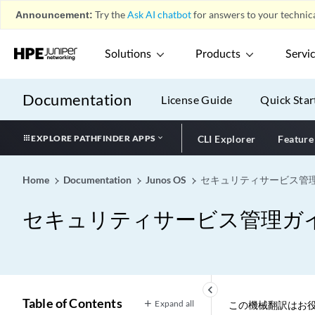
Announcement:
Try the
Ask AI chatbot
for answers to your technica
Solutions
Products
Servi
Documentation
License Guide
Quick Star
EXPLORE PATHFINDER APPS
CLI Explorer
Feature
Home
Documentation
Junos OS
セキュリティサービス管
セキュリティサービス管理ガ
keyboard_arrow_left
Table of Contents
Expand all
この機械翻訳はお役