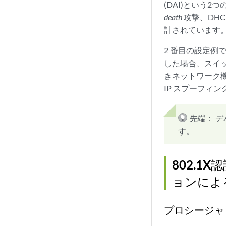
(DAI)という
death
攻撃、DH
計されています
2 番目の設定例
した場合、スイッ
きネットワーク機
IP スプーフィ
先端：
デ
す。
802.1
ョンによ
プロシージャ