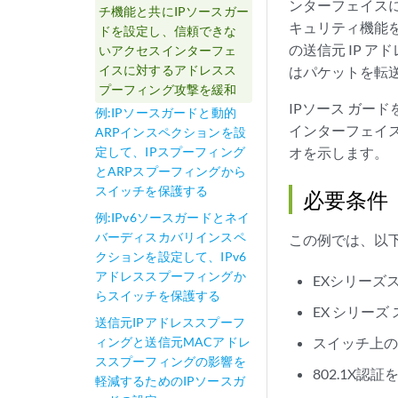
ンターフェイス
チ機能と共にIPソースガー
キュリティ機能
ドを設定し、信頼できな
の送信元 IP ア
いアクセスインターフェ
イスに対するアドレスス
はパケットを転
プーフィング攻撃を緩和
IPソース ガー
例:IPソースガードと動的
インターフェイ
ARPインスペクションを設
定して、IPスプーフィング
オを示します。
とARPスプーフィングから
スイッチを保護する
必要条件
例:IPv6ソースガードとネイ
バーディスカバリインスペ
この例では、以
クションを設定して、IPv6
アドレススプーフィングか
EXシリーズ
らスイッチを保護する
EX シリーズ 
送信元IPアドレススプーフ
ィングと送信元MACアドレ
スイッチ上のネ
ススプーフィングの影響を
802.1X認
軽減するためのIPソースガ