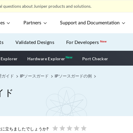
l questions about Juniper products and solutions.
ces
Partners
Support and Documentation
ts
Validated Designs
For Developers
New
New
New application
 Explorer
Hardware Explorer
Port Checker
理ガイド
IPソースガード
IPソースガードの例
イド
star
star
star
star
star
に立ちましたでしょうか?