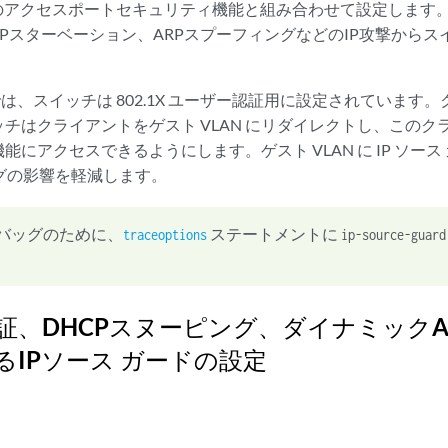
2つのアクセスポートセキュリティ機能と組み合わせて設定します
CPスターベーション、ARPスプーフィングなどのIP攻撃から
。
では、スイッチは 802.1X ユーザー認証用に設定されています
チはクライアントをゲスト VLAN にリダイレクトし、この
能にアクセスできるようにします。ゲスト VLAN に IP ソー
ングの影響を軽減します。
バッグのために、
ステートメントに
traceoptions
ip-source-guard
X認証、DHCPスヌーピング、ダイナミック
るIPソース ガードの設定