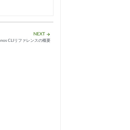
NEXT
arrow_forward
unos CLIリファレンスの概要