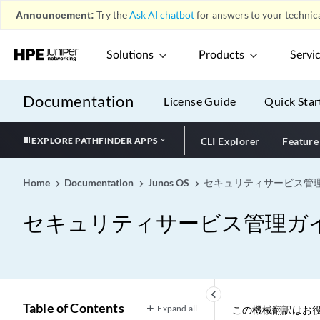
Announcement:
Try the
Ask AI chatbot
for answers to your technica
Solutions
Products
Servi
Documentation
License Guide
Quick Star
EXPLORE PATHFINDER APPS
CLI Explorer
Feature
Home
Documentation
Junos OS
セキュリティサービス管
セキュリティサービス管理ガ
keyboard_arrow_left
Table of Contents
Expand all
この機械翻訳はお役