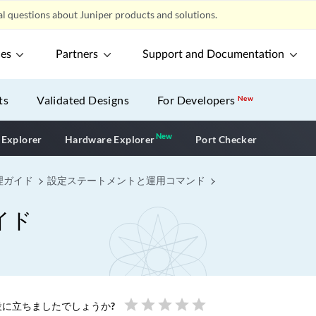
l questions about Juniper products and solutions.
ces
Partners
Support and Documentation
ts
Validated Designs
For Developers
New
New
New application
 Explorer
Hardware Explorer
Port Checker
理ガイド
設定ステートメントと運用コマンド
イド
star
star
star
star
star
に立ちましたでしょうか?