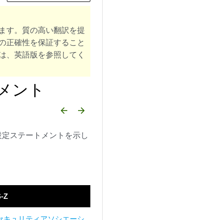
ます。質の高い翻訳を提
の正確性を保証すること
は、英語版を参照してく
メント
arrow_backward
arrow_forward
設定ステートメントを示し
S-Z
セキュリティアソシエーシ