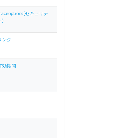
traceoptions(セキュリテ
ィ)
リンク
有効期間