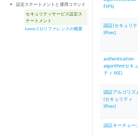
設定ステートメントと運用コマンド
play_arrow
FIPS)
セキュリティサービス設定ス
テートメント
認証(セキュリテ
Junos CLIリファレンスの概要
IPsec)
authentication-
algorithm(セキ
ティ IKE)
認証アルゴリズ
(セキュリティ
IPsec)
認証キーチェー