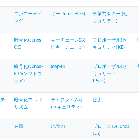
エンコーディ
キー(Junos FIPS)
事前共有キー (セ
ング
キュリティ)
暗号化(Junos
キーチェーン(認
プロポーザル(セ
OS)
証キーチェーン)
キュリティIKE)
暗号化(Junos-
ldap-url
プロポーザル(セ
FIPSソフトウ
キュリティ
ェア)
IPsec)
ィテ
暗号化アルゴ
ライフタイム秒
提案
リズム
(セキュリティ)
在籍
地元の
プロトコル(Junos
OS)