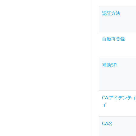
認証方法
自動再登録
補助SPI
CA アイデンテ
ィ
CA名