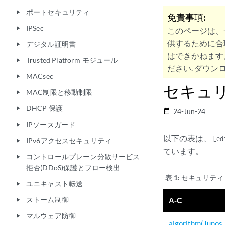
ポートセキュリティ
play_arrow
免責事項:
IPSec
play_arrow
このページは、
供するために合
デジタル証明書
play_arrow
はできかねます
Trusted Platform モジュール
play_arrow
ださい. ダウンロ
MACsec
play_arrow
セキュ
MAC制限と移動制限
play_arrow
DHCP 保護
play_arrow
24-Jun-24
date_range
IPソースガード
play_arrow
以下の表は、
[ed
IPv6アクセスセキュリティ
play_arrow
ています。
コントロールプレーン分散サービス
play_arrow
拒否(DDoS)保護とフロー検出
表 1:
セキュリティ
ユニキャスト転送
play_arrow
ストーム制御
A-C
play_arrow
マルウェア防御
play_arrow
algorithm(Junos