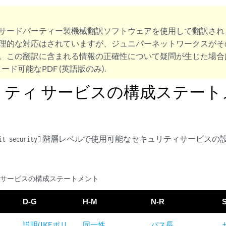
サードパーティー製機械翻訳ソフトウェアを使用して翻訳され
理的な対応はされていますが、ジュニパーネットワークスがそ
。この翻訳に含まれる情報の正確性について疑問が生じた場合
ード可能なPDF (英語版のみ).
リティ サービスの構成ステート
階層レベルで使用可能なセキュリティサービスの
it security]
 サービスの構成ステートメント
D-G
H-M
N-R
説明(IKEポリ
同一性
パス長