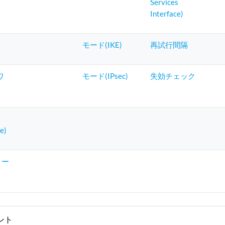
Services
Interface)
モード(IKE)
再試行間隔
ワ
モード(IPsec)
失効チェック
ce)
ター
ント