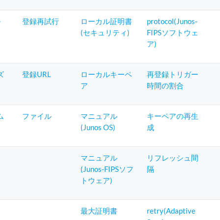
ル
登録再試行
ローカル証明書
protocol(Junos-
(セキュリティ)
FIPSソフトウェ
ア)
ズ
登録URL
ローカルキーペ
再登録トリガー
ア
時間の割合
ム
ファイル
マニュアル
キーペアの再生
(Junos OS)
成
マニュアル
リフレッシュ間
(Junos-FIPSソフ
隔
トウェア)
最大証明書
retry(Adaptive