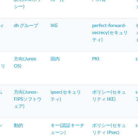
シー)
ィ
dh グループ
IKE
perfect-forward-
secrecy(セキュリ
ティ)
方向(Junos
国内
PKI
s
ュリ
OS)
ム
方向(Junos-
ipsec(セキュリ
ポリシー(セキュ
FIPSソフトウ
ティ)
リティ IKE)
ェア)
ン
動的
キー(認証キーチ
ポリシー(セキュ
s
ェーン)
リティ IPsec)