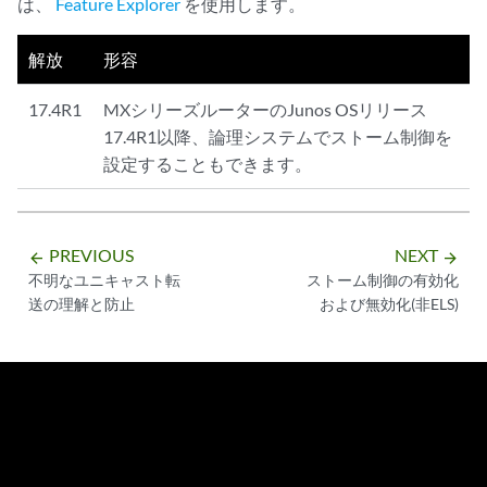
は、
Feature Explorer
を使用します。
解放
形容
17.4R1
MXシリーズルーターのJunos OSリリース
17.4R1以降、論理システムでストーム制御を
設定することもできます。
PREVIOUS
NEXT
arrow_backward
arrow_forward
不明なユニキャスト転
ストーム制御の有効化
送の理解と防止
および無効化(非ELS)