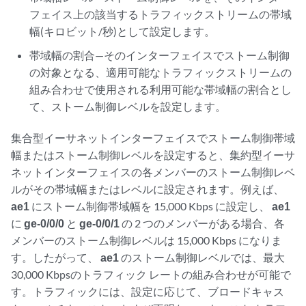
フェイス上の該当するトラフィックストリームの帯域
幅(キロビット/秒)として設定します。
帯域幅の割合—そのインターフェイスでストーム制御
の対象となる、適用可能なトラフィックストリームの
組み合わせで使用される利用可能な帯域幅の割合とし
て、ストーム制御レベルを設定します。
集合型イーサネットインターフェイスでストーム制御帯域
幅またはストーム制御レベルを設定すると、集約型イーサ
ネットインターフェイスの各メンバーのストーム制御レベ
ルがその帯域幅またはレベルに設定されます。例えば、
ae1
にストーム制御帯域幅を 15,000 Kbps に設定し、
ae1
に
ge-0/0/0
と
ge-0/0/1
の 2 つのメンバーがある場合、各
メンバーのストーム制御レベルは 15,000 Kbps になりま
す。したがって、
ae1
のストーム制御レベルでは、最大
30,000 Kbpsのトラフィック レートの組み合わせが可能で
す。トラフィックには、設定に応じて、ブロードキャス