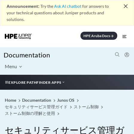
close
Announcement:
Try the
Ask AI chatbot
for answers to
your technical questions about Juniper products and
solutions.
HPE Aruba Docs
arrow_forward
Documentation
Menu
EXPLORE PATHFINDER APPS
Home
Documentation
Junos OS
セキュリティサービス管理ガイド
ストーム制御
ストーム制御の理解と使用
セキュリティサービス管理ガ