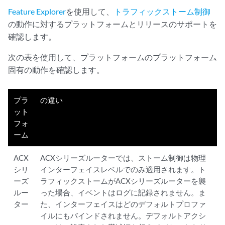
Feature Explorer
を使用して、
トラフィックストーム制御
の動作に対するプラットフォームとリリースのサポートを
確認します。
次の表を使用して、プラットフォームのプラットフォーム
固有の動作を確認します。
プラ
の違い
ット
フォ
ーム
ACX
ACXシリーズルーターでは、ストーム制御は物理
シリ
インターフェイスレベルでのみ適用されます。ト
ーズ
ラフィックストームがACXシリーズルーターを襲
ルー
った場合、イベントはログに記録されません。ま
ター
た、インターフェイスはどのデフォルトプロファ
イルにもバインドされません。デフォルトアクシ