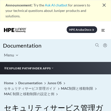
close
Announcement:
Try the
Ask AI chatbot
for answers to
your technical questions about Juniper products and
solutions.
HPE Aruba Docs
arrow_forward
Documentation
Menu
EXPLORE PATHFINDER APPS
Home
Documentation
Junos OS
セキュリティサービス管理ガイド
MAC制限と移動制限
MAC 制限と移動制限の設定と例
セキュリティサービス管理ガ