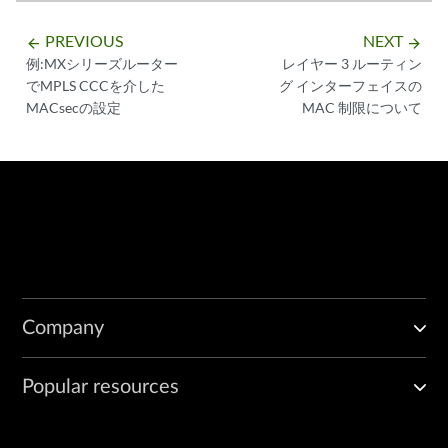
PREVIOUS
NEXT
arrow_backward
arrow_forward
例:MXシリーズルーター
レイヤー 3 ルーティン
でMPLS CCCを介した
グ インターフェイスの
MACsecの設定
MAC 制限について
Company
Popular resources