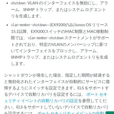
- VLAN のインターフェイスを無効にし、アラ
shutdown
ーム、SNMP トラップ、またはシステム ログ エント
リを生成します。
—(EX9200のみ)Junos OS リリース
vlan-member-shutdown
15.1以降、EX9200スイッチのMAC制限とMAC移動制
限では、
ステートメントがサポー
vlan-member-shutdown
トされており、特定のVLANのメンバーシップに基づ
いてインターフェイスをブロックし、アラーム、
SNMPトラップ、またはシステムログエントリを生成
します。
シャットダウンが発生した場合、指定した期間が経過する
と無効化されたインターフェイスが自動的にサービスに復
帰するようにスイッチを設定できます。ELS をサポートす
るデバイスで自動リカバリを設定するには、
ポート セキ
ュリティ イベントの自動リカバリの設定
を参照してくだ
さい。ELS をサポートしていないデバイスで自動リカバリ
を設定するには、
ポート セキュリティ イベントの自動リ