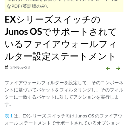
なPDF (英語版のみ).
EXシリーズスイッチの
Junos OSでサポートされて
いるファイアウォールフィ
ルター設定ステートメント
24-Nov-23
date_range
arrow_backward
arrow_forward
ファイアウォールフィルターを設定して、そのコンポーネ
ントに基づいてパケットをフィルタリングし、そのフィル
ターに一致するパケットに対してアクションを実行しま
す。
表 1
は、EXシリーズ スイッチ向け Junos OS のファイアウ
ォール ステートメントでサポートされているオプション