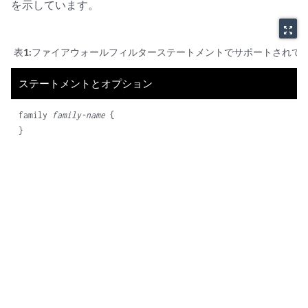
を示しています。
zoom_out_map
表1:
ファイアウォールフィルターステートメントでサポートされて
ステートメントとオプション
family 
family-name
 {
