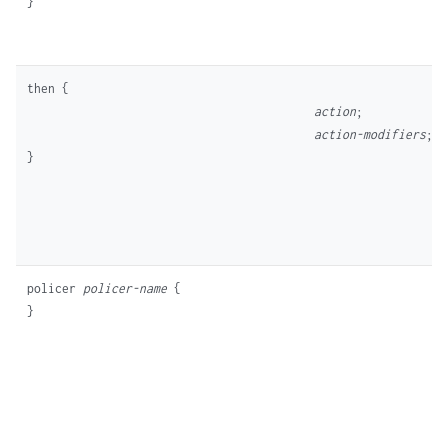
then {

action
;

action-modifiers
;

policer 
policer-name
 {
