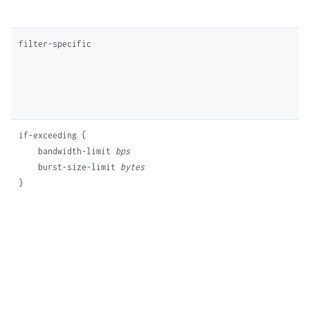
if-exceeding {

    bandwidth-limit 
bps
    burst-size-limit 
bytes