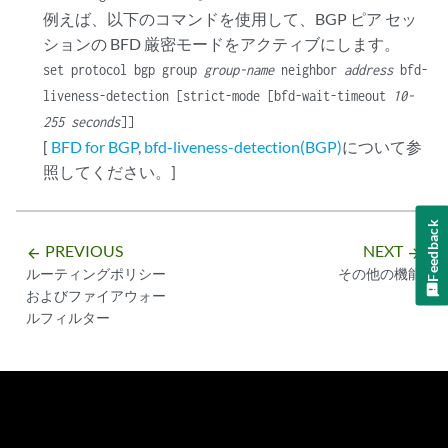
例えば、以下のコマンドを使用して、BGP ピア セッ
ションの BFD 厳密モードをアクティブにします。
set protocol bgp group
group-name
neighbor
address
bfd-
liveness-detection [strict-mode [bfd-wait-timeout
10-
255 seconds
]]
[
BFD for BGP
,
bfd-liveness-detection(BGP)
について参
照してください。]
Feedback
PREVIOUS
NEXT
arrow_backward
arrow_forward
ルーティングポリシー
その他の機能
およびファイアウォー
ルフィルター