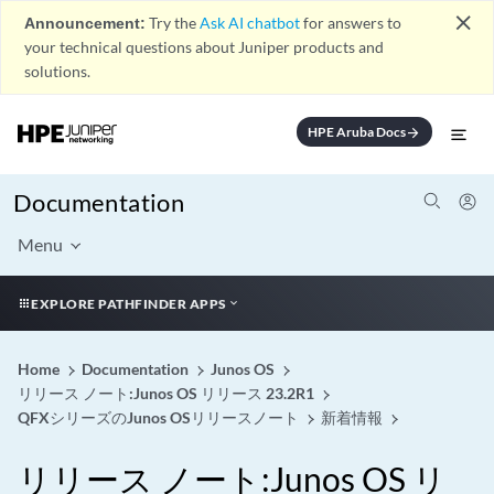
close
Announcement:
Try the
Ask AI chatbot
for answers to
your technical questions about Juniper products and
solutions.
HPE Aruba Docs
arrow_forward
Documentation
Menu
EXPLORE PATHFINDER APPS
Home
Documentation
Junos OS
リリース ノート:Junos OS リリース 23.2R1
QFXシリーズのJunos OSリリースノート
新着情報
リリース ノート:Junos OS リ