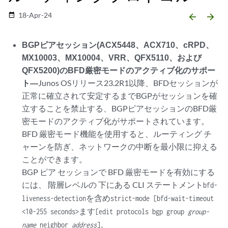
18-Apr-24
date_range
arrow_backward
arrow_forward
BGPピアセッション(ACX5448、ACX710、cRPD、
MX10003、MX10004、VRR、QFX5110、および
QFX5200)のBFD厳密モードのアクティブ化のサポー
ト—
Junos OSリリース23.2R1以降、BFDセッションが
正常に確立されて安定するまでBGPがセッションを確
立することを禁止する、BGPピアセッションのBFD厳
密モードのアクティブ化がサポートされています。
BFD 厳密モード機能を使用すると、ルーティング チ
ャーンを防ぎ、ネットワークの中断を最小限に抑える
ことができます。
BGP ピア セッションで BFD 厳密モードを有効にする
には、 階層レベルの 下にある CLI ステートメント
bfd-
を含め
liveness-detection
strict-mode [bfd-wait-timeout
ます
<10-255 seconds>
[edit protocols bgp group
group-
。
name
neighbor
address
]