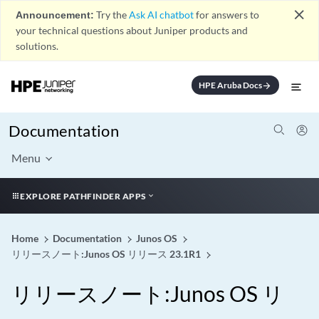
close
Announcement:
Try the
Ask AI chatbot
for answers to
your technical questions about Juniper products and
solutions.
HPE Aruba Docs
arrow_forward
Documentation
Menu
EXPLORE PATHFINDER APPS
Home
Documentation
Junos OS
リリースノート:Junos OS リリース 23.1R1
リリースノート:Junos OS リ