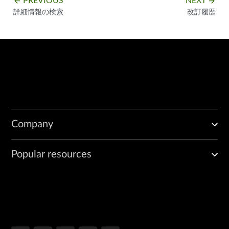
arrow_backward
arrow_forward
詳細情報の検索
改訂履歴
Company
Popular resources