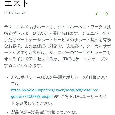
エスト
07-Jan-26
date_range
arrow_backward
arrow_forward
テクニカル製品サポートは、ジュニパーネットワークス技
術支援センター(JTAC)から受けられます。ジュニパーケア
またはパートナーサポートサービスのサポート契約を有効
なお客様、または保証の対象で、販売後のテクニカルサポ
ートが必要なお客様は、ジュニパーのツールやリソースを
オンラインでアクセスするか、JTACにケースをオープン
することができます。
JTACポリシー—JTACの手順とポリシーの詳細につい
ては、
https://www.juniper.net/us/en/local/pdf/resource-
guides/7100059-en.pdf
にあるJTACユーザーガイ
ドを参照してください。
製品保証—製品保証情報については、