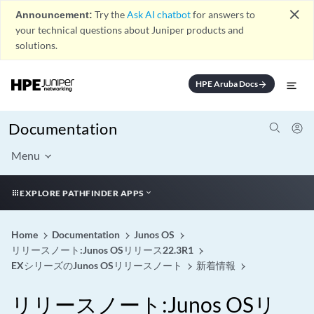
close
Announcement:
Try the
Ask AI chatbot
for answers to
your technical questions about Juniper products and
solutions.
HPE Aruba Docs
arrow_forward
Documentation
Menu
EXPLORE PATHFINDER APPS
Home
Documentation
Junos OS
リリースノート:Junos OSリリース22.3R1
EXシリーズのJunos OSリリースノート
新着情報
リリースノート:Junos OSリ