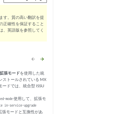
ます。質の高い翻訳を提
の正確性を保証すること
は、英語版を参照してく
arrow_backward
arrow_forward
いる拡張モード
を使用した統
ドがインストールされている MX
ードでは、統合型 ISSU
使用して、拡張モ
ced-mode
te in-service-upgrade
拡張モードと互換性があ