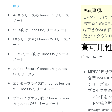
導入
免責事項:
ACX シリーズの Junos OS リリース
play_arrow
このページは、
ノート
供するために合
はできかねます
cSRX向けJunos OSリリースノート
play_arrow
ださい. ダウンロ
EXシリーズ向けJunos OSリリースノ
play_arrow
高可用
ート
JRRシリーズ向けJunos OSリリース
play_arrow
16-Dec-21
date_range
ノート
Juniper Secure Connect向けJunos
play_arrow
MPC11E 
OSリリースノート
合型 ISSU-
エンタープライズ向け Junos Fusion
シリーズ ル
play_arrow
の Junos OS リリース ノート
プロセス中の
コマンドを
r
プロバイダエッジ向けJunos Fusion
play_arrow
ードで統合型
向けJunos OSリリースノート
package-name
.