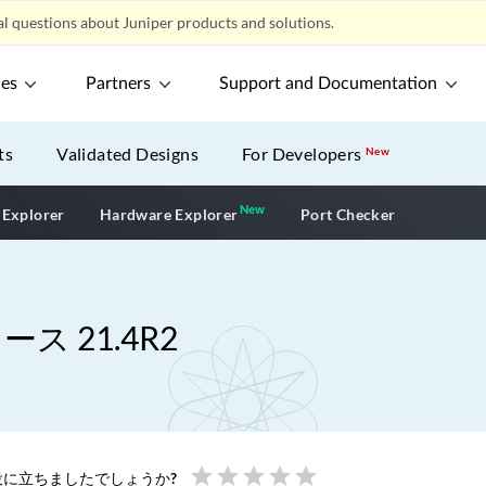
l questions about Juniper products and solutions.
ces
Partners
Support and Documentation
ts
Validated Designs
For Developers
New
New
New application
 Explorer
Hardware Explorer
Port Checker
ース 21.4R2
star
star
star
star
star
に立ちましたでしょうか?