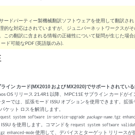
サードパーティー製機械翻訳ソフトウェアを使用して翻訳され
理的な対応はされていますが、ジュニパーネットワークスがそ
。この翻訳に含まれる情報の正確性について疑問が生じた場合
ード可能なPDF (英語版のみ).
性
サブライン カード(MX2010 および MX2020)でサポートされて
Junos OS リリース 21.4R1 以降、MPC11E サブライン カー
ーターでは、拡張モード ISSU オプションを使用できます。拡張モ
パケット ロスを解消します。
equest system software in-service-upgrade
package-name
.tgz enhan
 ISSU を使用します。コマンドを
request system software valida
使用して、デバイスとターゲット リリースが
tgz enhanced-mode