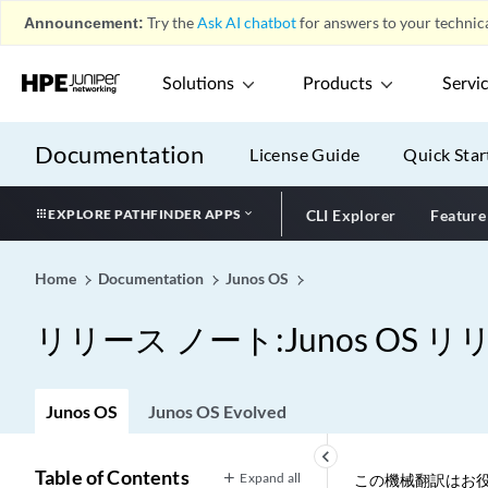
Announcement:
Try the
Ask AI chatbot
for answers to your technica
Solutions
Products
Servi
Documentation
License Guide
Quick Star
EXPLORE PATHFINDER APPS
CLI Explorer
Feature
Home
Documentation
Junos OS
リリース ノート:Junos OS リリ
Junos OS
Junos OS Evolved
keyboard_arrow_left
Table of Contents
Expand all
この機械翻訳はお役