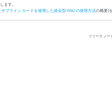
認します。
と
サブライン カード
を使用した統合型 ISSU の使用方法
の概要]
リリース ノート:J