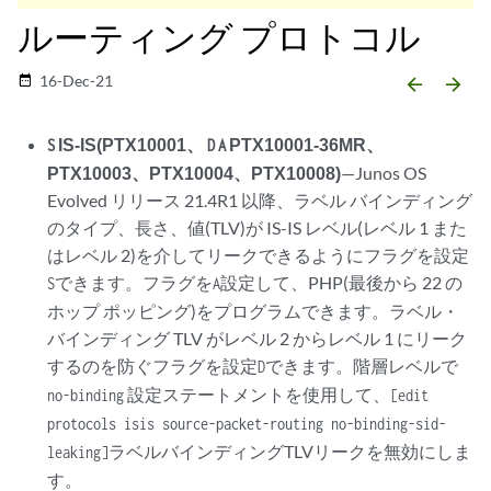
ルーティング プロトコル
16-Dec-21
date_range
arrow_backward
arrow_forward
IS-IS(PTX10001、
PTX10001-36MR、
S
D
A
PTX10003、PTX10004、PTX10008)
—Junos OS
Evolved リリース 21.4R1 以降、ラベル バインディング
のタイプ、長さ、値(TLV)が IS-IS レベル(レベル 1 また
はレベル 2)を介してリークできるようにフラグを設定
できます。フラグを
設定して、PHP(最後から 22 の
S
A
ホップ ポッピング)をプログラムできます。ラベル・
バインディング TLV がレベル 2 からレベル 1 にリーク
するのを防ぐフラグを設定
できます。階層レベルで
D
設定ステートメントを使用して、
no-binding
[edit
protocols isis source-packet-routing no-binding-sid-
ラベルバインディングTLVリークを無効にしま
leaking]
す。