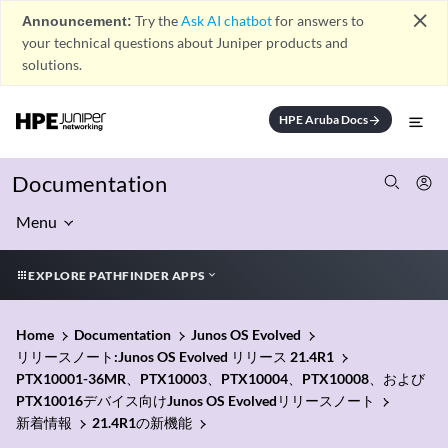
close
Announcement:
Try the
Ask AI chatbot
for answers to
your technical questions about Juniper products and
solutions.
HPE Aruba Docs
arrow_forward
Documentation
Menu
EXPLORE PATHFINDER APPS
Home
Documentation
Junos OS Evolved
リリースノート:Junos OS Evolved リリース 21.4R1
PTX10001-36MR、PTX10003、PTX10004、PTX10008、および
PTX10016デバイス向けJunos OS Evolvedリリースノート
新着情報
21.4R1の新機能