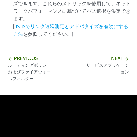
ズできます。これらのメトリックを使用して、ネット
ワークパフォーマンスに基づいてパス選択を決定でき
ます。
[
IS-ISでリンク遅延測定とアドバタイズを有効にする
方法
を参照してください。]
PREVIOUS
NEXT
arrow_backward
arrow_forward
ルーティングポリシー
サービスアプリケーシ
およびファイアウォー
ョン
ルフィルター