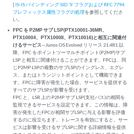
[
IS-IS バインディング SID 'S' フラグおよび RFC 7794
プレフィックス属性フラグの処理
を参照してくださ
い。
FPC を P2MP サブ LSP(PTX10001-36MR、
PTX10004、PTX10008、PTX10016)と相互に関連付
けるサービス
—Junos OS Evolved リリース 21.4R1 以
降、FPC をポイントツーマルチポイント(P2MP)サブ
LSP と相互に関連付けることができます。FPCは、同
じP2MP LSPの複数のサブLSPのイングレス、エグレ
ス、またはトランジットポイントとして機能できま
す。FPCに障害が発生した場合、サービスを提供する
すべてのサブLSPが影響を受けます。
FPC と、LSR 上の P2MP サブ LSP(支社パス)の相関を
監視できるサービスを設定できます。この情報は、障
害が発生したFPCが相関サブLSPに与える影響を評価
するのに役立ちます。トレースを有効にすると、サー
ビスは影響を受けるサブLSPに関する詳細情報を提供