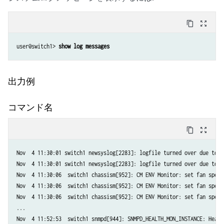
content_copy
zoom_out_map
user@switch1>
 show log messages
出力例
コマンド名
content_copy
zoom_out_map
Nov  4 11:30:01 switch1 newsyslog[2283]: logfile turned over due to si
Nov  4 11:30:01 switch1 newsyslog[2283]: logfile turned over due to si
Nov  4 11:30:06  switch1 chassism[952]: CM ENV Monitor: set fan speed
Nov  4 11:30:06  switch1 chassism[952]: CM ENV Monitor: set fan speed
Nov  4 11:30:06  switch1 chassism[952]: CM ENV Monitor: set fan speed
...

Nov  4 11:52:53  switch1 snmpd[944]: SNMPD_HEALTH_MON_INSTANCE: Healt