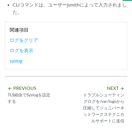
CLIコマンドは、ユーザーjsmithによって入力されまし
た。
関連項目
ログをクリア
ログを表示
syslog
PREVIOUS
NEXT
arrow_backward
arrow_forward
TLS経由でSyslogを設定
トラブルシューティン
する
グログを/var/logsから
圧縮してジュニパーネ
ットワークステクニカ
ルサポートに送信