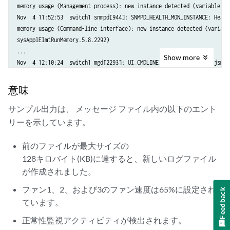
memory usage (Management process): new instance detected (variable: s
Nov  4 11:52:53  switch1 snmpd[944]: SNMPD_HEALTH_MON_INSTANCE: Healt
memory usage (Command-line interface): new instance detected (variable
sysApplElmtRunMemory.5.8.2292)

...

Show
more
Nov  4 12:10:24  switch1 mgd[2293]: UI_CMDLINE_READ_LINE: User 'jsmit
Nov  4 12:10:27  switch1 mgd[2293]: UI_DBASE_LOGOUT_EVENT: User 'jsmi
Nov  4 12:10:31  switch1 mgd[2293]: UI_CMDLINE_READ_LINE: User 'jsmit
意味
サンプル出力は、
ファイル内の以下のエント
メッセージ
リーを示しています。
前のファイルが最大サイズの
128キロバイト(KB)に達すると、新しいログファイル
が作成されました。
ファン1、2、および3のファン速度は65%に設定され
Feedback
ています。
正常性監視アクティビティが検出されます。