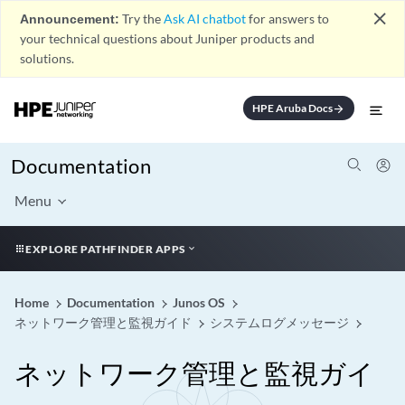
close
Announcement:
Try the
Ask AI chatbot
for answers to
your technical questions about Juniper products and
solutions.
HPE Aruba Docs
arrow_forward
Documentation
Menu
EXPLORE PATHFINDER APPS
Home
Documentation
Junos OS
ネットワーク管理と監視ガイド
システムログメッセージ
ネットワーク管理と監視ガイ