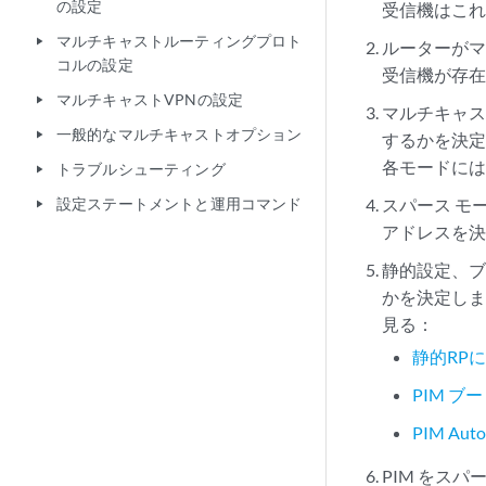
の設定
受信機はこ
マルチキャストルーティングプロト
play_arrow
ルーターが
コルの設定
受信機が存在
マルチキャストVPNの設定
play_arrow
マルチキャス
一般的なマルチキャストオプション
play_arrow
するかを決
各モードに
トラブルシューティング
play_arrow
設定ステートメントと運用コマンド
スパース モ
play_arrow
アドレスを
静的設定、ブー
かを決定し
見る：
静的RP
PIM 
PIM Au
PIM をス