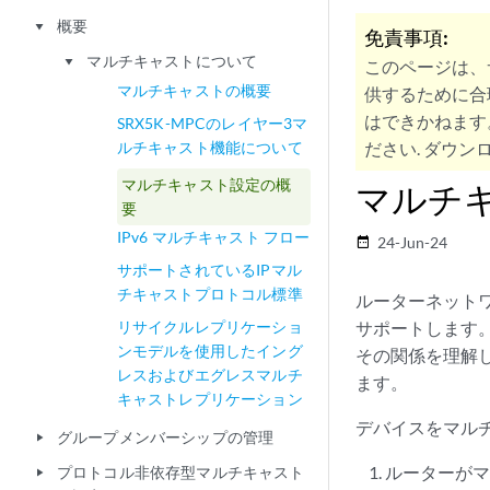
概要
play_arrow
免責事項:
マルチキャストについて
play_arrow
このページは、
マルチキャストの概要
供するために合
はできかねます
SRX5K-MPCのレイヤー3マ
ルチキャスト機能について
ださい. ダウンロ
マルチキャスト設定の概
マルチ
要
IPv6 マルチキャスト フロー
24-Jun-24
date_range
サポートされているIPマル
チキャストプロトコル標準
ルーターネット
リサイクルレプリケーショ
サポートします
ンモデルを使用したイング
その関係を理解
レスおよびエグレスマルチ
ます。
キャストレプリケーション
デバイスをマル
グループメンバーシップの管理
play_arrow
ルーターがマ
プロトコル非依存型マルチキャスト
play_arrow