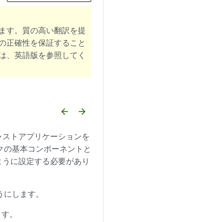
ます。質の高い翻訳を提
の正確性を保証すること
は、英語版を参照してく
arrow_backward
arrow_forward
ャストアプリケーションを
クの基本コンポーネントと
ように設定する必要があり
うにします。
ます。