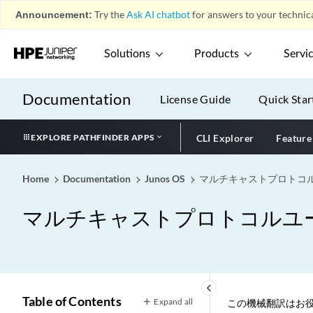
Announcement:
Try the
Ask AI chatbot
for answers to your technica
Solutions
Products
Servi
Documentation
License Guide
Quick Star
EXPLORE PATHFINDER APPS
CLI Explorer
Feature
Home
Documentation
Junos OS
マルチキャストプロトコ
マルチキャストプロトコルユ
keyboard_arrow_left
Table of Contents
Expand all
この機械翻訳はお役