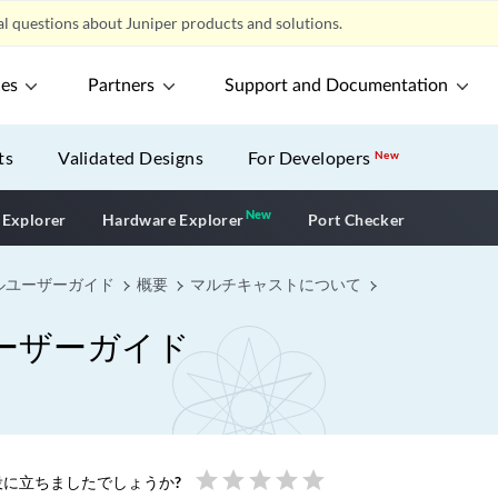
l questions about Juniper products and solutions.
ces
Partners
Support and Documentation
ts
Validated Designs
For Developers
New
New
New application
 Explorer
Hardware Explorer
Port Checker
ルユーザーガイド
概要
マルチキャストについて
ーザーガイド
star
star
star
star
star
に立ちましたでしょうか?