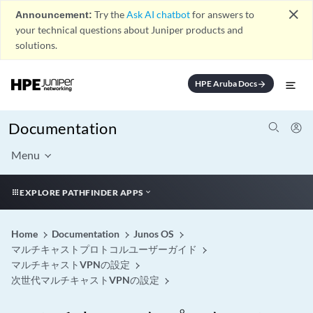
close
Announcement:
Try the
Ask AI chatbot
for answers to
your technical questions about Juniper products and
solutions.
HPE Aruba Docs
arrow_forward
Documentation
Menu
EXPLORE PATHFINDER APPS
Home
Documentation
Junos OS
マルチキャストプロトコルユーザーガイド
マルチキャストVPNの設定
次世代マルチキャストVPNの設定