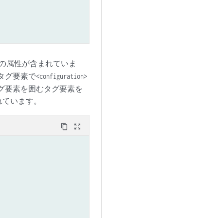
の属性が含まれていま
タグ要素で
<configuration>
グ要素を囲むタグ要素を
れています。
content_copy
zoom_out_map