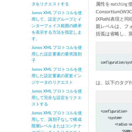
属性を
使
タをリクエストする
matching
Consortium(
Junos XML プロトコルを使
(XPath
)表現と同
用して、設定グループとイ
ンターフェイス範囲の継承
親レベルは、フ
を表示する方法を指定しま
括弧は省略し、開
す。
Junos XML プロトコルを使
用した設定要素の要求識別
子
Junos XML プロトコルを使
用した設定要素の変更イン
ジケータのリクエスト
は、以下のタグ
Junos XML プロトコルを使
用して完全な設定をリクエ
ストする
<configuration>

Junos XML プロトコルを使
    <system>

用して、識別子なしで構成
        <radius-se
階層レベルまたはコンテナ
            <name/