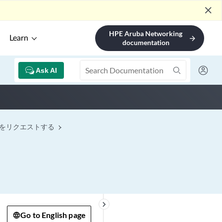
close
HPE Aruba Networking
Learn
arrow_forward
documentation
Ask AI
情報をリクエストする
keyboard_arrow_right
Go to English page