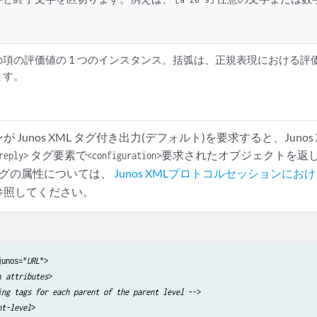
の項の評価値の 1 つのインスタンス。括弧は、正規表現における評
ます。
 Junos XML タグ付き出力(デフォルト)を要求すると、Junos
タグ要素で
要求されたオブジェクトを返
reply>
<configuration>
グの属性については、
Junos XMLプロトコルセッションに
参照してください。
junos="
URL
">

n 
attributes
>

ing tags for each parent of the parent level
 -->

nt-level
>
