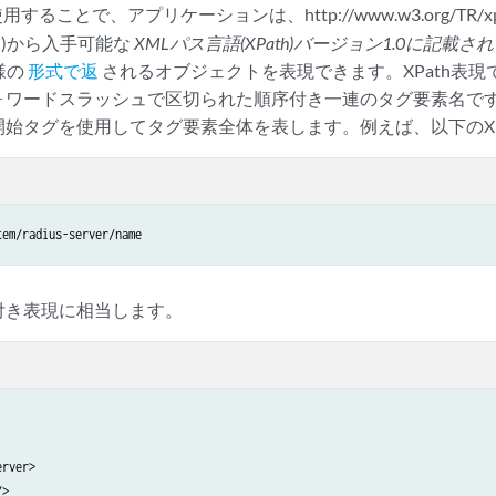
用することで、アプリケーションは、http://www.w3.org/TR/xpath
W3C)から入手可能な
XMLパス言語(XPath)バージョン1.0に記載
様の
形式で返
されるオブジェクトを表現できます。XPath表
ォワードスラッシュで区切られた順序付き一連のタグ要素名で
始タグを使用してタグ要素全体を表します。例えば、以下のXPa
付き表現に相当します。
rver>

>
