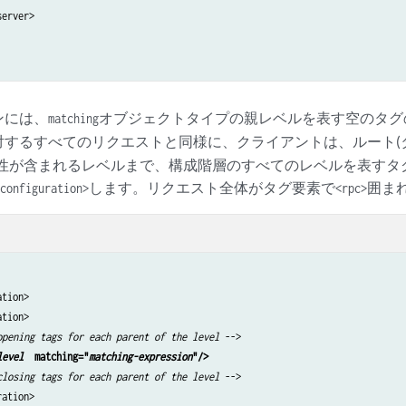
erver>

ンには、
オブジェクトタイプの親レベルを表す空のタグ
matching
対するすべてのリクエストと同様に、クライアントは、ルート(
属性が含まれるレベルまで、構成階層のすべてのレベルを表すタ
します。リクエスト全体がタグ要素で
囲ま
configuration>
<rpc>
tion>

tion>

opening tags for each parent of the level
 -->

level
  matching="
matching-expression
"/> 
closing tags for each parent of the level
 -->

ation>
