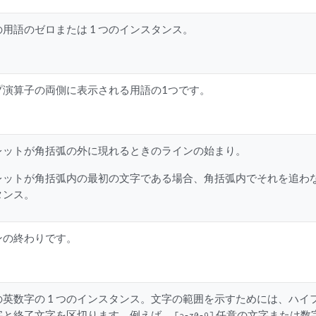
の用語のゼロまたは 1 つのインスタンス。
プ演算子の両側に表示される用語の1つです。
レットが角括弧の外に現れるときのラインの始まり。
レットが角括弧内の最初の文字である場合、角括弧内でそれを追わ
タンス。
ンの終わりです。
の英数字の 1 つのインスタンス。文字の範囲を示すためには、ハイフ
字と終了文字を区切ります。例えば、
任意の文字または数
[a-z0-9]