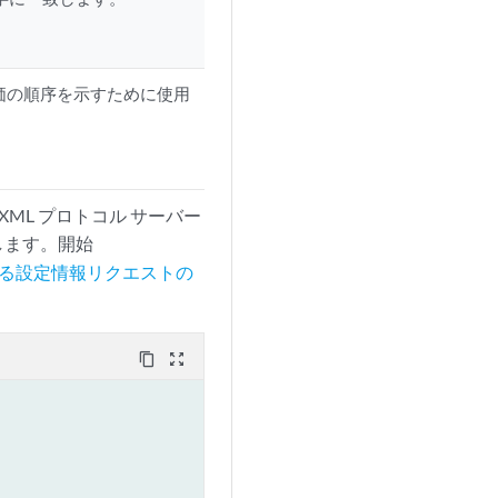
価の順序を示すために使用
 XML プロトコル サーバー
します。開始
おける設定情報リクエストの
content_copy
zoom_out_map