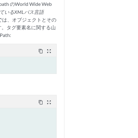
 のWorld Wide Web
されているXMLパス言語
現では、オブジェクトとその
す。タグ要素名に関する山
th:
content_copy
zoom_out_map
content_copy
zoom_out_map