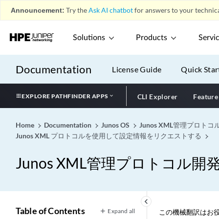
Announcement:
Try the
Ask AI chatbot
for answers to your technica
Solutions
Products
Servi
Documentation
License Guide
Quick Star
EXPLORE PATHFINDER APPS
CLI Explorer
Feature
Home
Documentation
Junos OS
Junos XML管理プロト
Junos XML プロトコルを使用して設定情報をリクエストする
Junos XML管理プロトコル
keyboard_arrow_left
Table of Contents
Expand all
この機械翻訳はお役