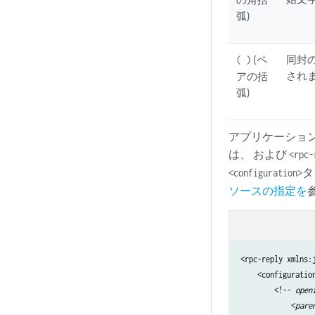
弧)
(ペ
同封
( )
され
アの括
弧)
アプリケーションが
は、 および
<rpc-
タ
<configuration>
ソースの指定を
<rpc-reply xmlns:
    <configuratio
        <!--
 open
            <
pare