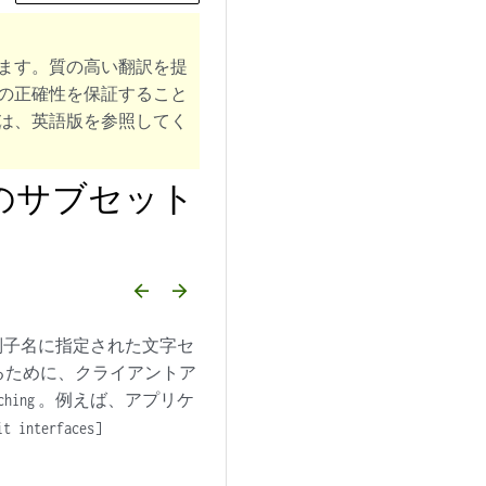
ます。質の高い翻訳を提
の正確性を保証すること
は、英語版を参照してく
のサブセット
arrow_backward
arrow_forward
、識別子名に指定された文字セ
るために、クライアントア
。例えば、アプリケ
ching
it interfaces]