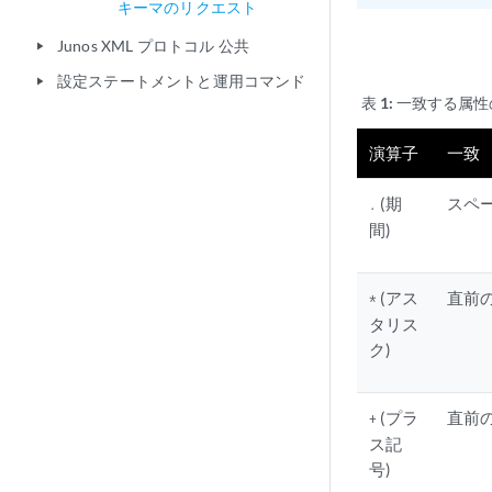
キーマのリクエスト
Junos XML プロトコル 公共
play_arrow
設定ステートメントと運用コマンド
play_arrow
表 1:
一致する属性
演算子
一致
(期
スペ
.
間)
(アス
直前の
*
タリス
ク)
(プラ
直前の
+
ス記
号)