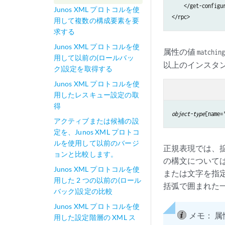
    </get-configur
Junos XML プロトコルを使
</rpc>
用して複数の構成要素を要
求する
Junos XML プロトコルを使
属性の値
matching
用して以前の(ロールバッ
以上のインスタ
ク)設定を取得する
Junos XML プロトコルを使
用したレスキュー設定の取
得
object-type
[name=
アクティブまたは候補の設
定を、Junos XML プロトコ
ルを使用して以前のバージ
正規表現では、拡張
ョンと比較します。
の構文について
Junos XML プロトコルを使
または文字を指
用した 2 つの以前の(ロール
括弧で囲まれた
バック)設定の比較
Junos XML プロトコルを使
メモ：
属
用した設定階層の XML ス