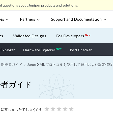
l questions about Juniper products and solutions.
ces
Partners
Support and Documentation
ts
Validated Designs
For Developers
New
New
New application
 Explorer
Hardware Explorer
Port Checker
コル開発者ガイド
Junos XML プロトコルを使用して運用および設定
開発者ガイド
star
star
star
star
star
に立ちましたでしょうか?