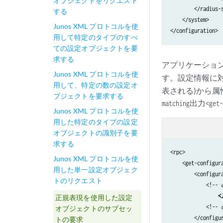
オブジェクトをリクエスト
        </radius-s
する
    </system>

Junos XML プロトコルを使
</configuration>
用して特定のタイプのすべ
ての設定オブジェクトを要
求する
アプリケーショ
Junos XML プロトコルを使
す。設定情報に
用して、特定の数の設定オ
表される)から
ブジェクトを要求する
出力
matching
<get-
Junos XML プロトコルを使
用した特定のタイプの設定
オブジェクトの識別子を要
求する
<rpc>

Junos XML プロトコルを使
    <get-configura
用した単一設定オブジェク
        <configura
トのリクエスト
            <!-- 
<
正規表現を使用した設定
            <!-- 
オブジェクトのサブセッ
        </configur
トの要求