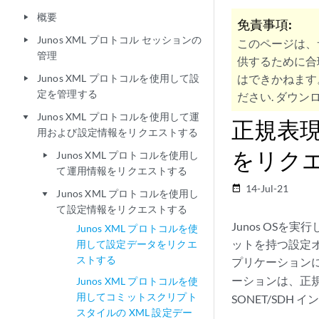
概要
play_arrow
免責事項:
Junos XML プロトコル セッションの
play_arrow
このページは、
管理
供するために合
Junos XML プロトコルを使用して設
はできかねます
play_arrow
定を管理する
ださい. ダウンロ
Junos XML プロトコルを使用して運
play_arrow
正規表
用および設定情報をリクエストする
をリク
Junos XML プロトコルを使用し
play_arrow
て運用情報をリクエストする
14-Jul-21
date_range
Junos XML プロトコルを使用し
play_arrow
て設定情報をリクエストする
Junos OSを
Junos XML プロトコルを使
ットを持つ設定
用して設定データをリクエ
ストする
プリケーション
ーションは、正規
Junos XML プロトコルを使
用してコミットスクリプト
SONET/SD
スタイルの XML 設定デー