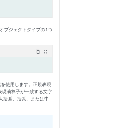
はオブジェクトタイプの1つ
content_copy
zoom_out_map
れた表記を使用します。正規表現
表現演算子が一致する文字
大括弧、括弧、または中