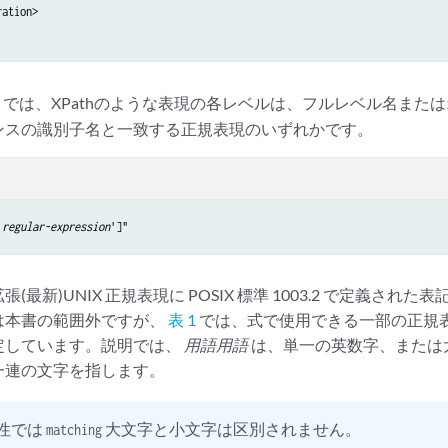
ation>

では、XPathのような表現の各レベルは、フルレベル名また
ンスの識別子名と一致する正規表現のいずれかです。
'
regular-expression
(最新)UNIX 正規表現に POSIX 標準 1003.2 で定義さ
は本書の範囲外ですが、
表 1
では、式で使用できる一部の正規
定しています。説明では、
用語用語
は、単一の英数字、または
一連の文字を指します。
性では
大文字と小文字は区別されません。
matching