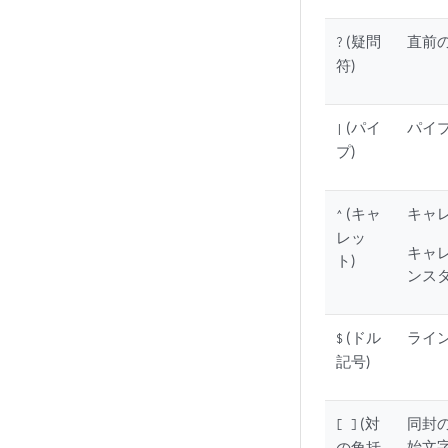
(疑問
直前
?
符)
(パイ
パイ
|
プ)
(キャ
キャ
^
レッ
キャ
ト)
ンス
(ドル
ライ
$
記号)
(対
同封
[ ]
始文
の角括