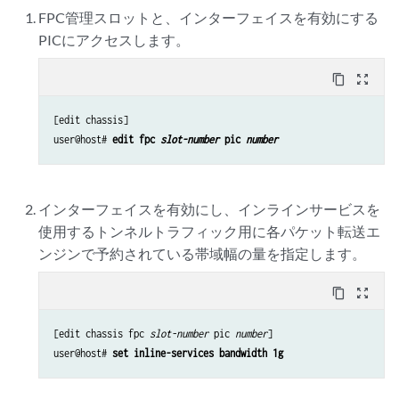
FPC管理スロットと、インターフェイスを有効にする
PICにアクセスします。
content_copy
zoom_out_map
[edit chassis]

user@host# 
edit fpc 
slot-number
 pic 
number
インターフェイスを有効にし、インラインサービスを
使用するトンネルトラフィック用に各パケット転送エ
ンジンで予約されている帯域幅の量を指定します。
content_copy
zoom_out_map
[edit chassis fpc 
slot-number
 pic 
number
]

user@host# 
set inline-services bandwidth 1g