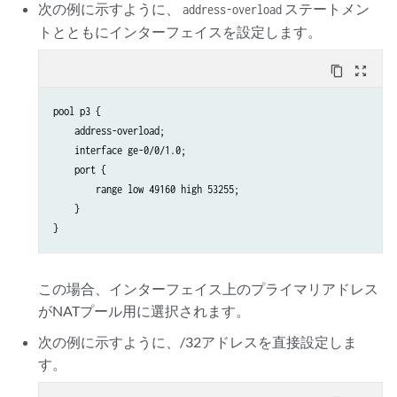
次の例に示すように、
ステートメン
address-overload
トとともにインターフェイスを設定します。
content_copy
zoom_out_map
pool p3 {

    address-overload;

    interface ge-0/0/1.0;

    port {

        range low 49160 high 53255;

    }

この場合、インターフェイス上のプライマリアドレス
がNATプール用に選択されます。
次の例に示すように、/32アドレスを直接設定しま
す。