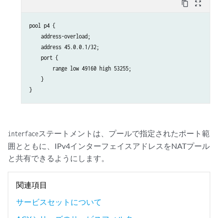
content_copy
zoom_out_map
pool p4 {

    address-overload;

    address 45.0.0.1/32;

    port {

        range low 49160 high 53255;

    }

ステートメントは、プールで指定されたポート範
interface
囲とともに、IPv4インターフェイスアドレスをNATプール
と共有できるようにします。
関連項目
サービスセットについて