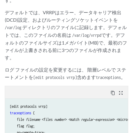
す。
デフォルトでは、VRRPはエラー、データキャリア検出
(DCD)設定、およびルーティングソケットイベントを
ディレクトリのファイルに記録します。デフォル
/var/log
トでは、このファイルの名前は
。デフ
/var/log/vrrpdです
ォルトのファイルサイズは1メガバイト(MB)で、最初のフ
ァイルが上書きされる前に3つのファイルが作成されま
す。
ログ ファイルの設定を変更するには、 階層レベルで ステ
ートメントを
含めます
。
[edit protocols vrrp]
traceoptions
content_copy
zoom_out_map
traceoptions
 {

    file 
filename
 <files 
number
> <match 
regular-expression
> <microsec
    flag 
flag
;

    no-remote-trace;
