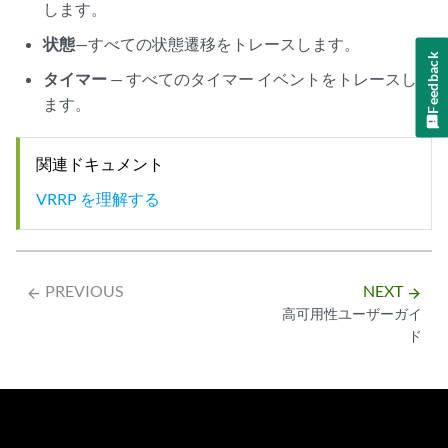
します。
状態
—すべての状態遷移をトレースします。
Feedback
タイマー
— すべてのタイマー イベントをトレースし
ます。
関連ドキュメント
VRRP を理解する
PREVIOUS
NEXT
arrow_backward
arrow_forward
高可用性ユーザーガイ
ド