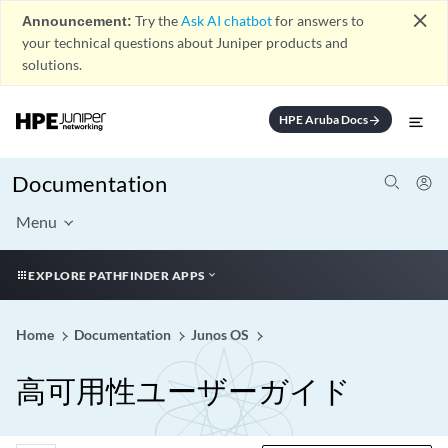
close
Announcement:
Try the
Ask AI chatbot
for answers to
your technical questions about Juniper products and
solutions.
HPE Aruba Docs
arrow_forward
Documentation
Menu
EXPLORE PATHFINDER APPS
Home
Documentation
Junos OS
高可用性ユーザーガイド