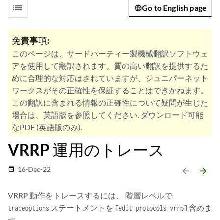
list
Go to English page
免責事項:
このページは、サードパーティー製機械翻訳ソフトウェ
アを使用して翻訳されます。質の高い翻訳を提供するた
めに合理的な対応はされていますが、ジュニパーネット
ワークスがその正確性を保証することはできかねます。
この翻訳に含まれる情報の正確性について疑問が生じた
場合は、英語版を参照してください. ダウンロード可能
なPDF (英語版のみ).
VRRP 運用のトレース
16-Dec-22
date_range
arrow_backward
arrow_forward
VRRP 動作をトレースするには、 階層レベルで
ステートメントを
含めま
traceoptions
[edit protocols vrrp]