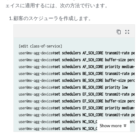
ェイスに適用するには、次の方法で行います。
顧客のスケジューラを作成します。
content_copy
zoom_out_map
[edit class-of-service]

user@mx-agg-device#
set schedulers AF_SCH_CORE transmit-rate perc
user@mx-agg-device#
set schedulers AF_SCH_CORE buffer-size percen
user@mx-agg-device#
set schedulers AF_SCH_CORE priority medium-hi
user@mx-agg-device#
set schedulers BE_SCH_CORE transmit-rate perc
user@mx-agg-device#
set schedulers BE_SCH_CORE buffer-size percen
user@mx-agg-device#
set schedulers BE_SCH_CORE priority low
user@mx-agg-device#
set schedulers EF_SCH_CORE transmit-rate perc
user@mx-agg-device#
set schedulers EF_SCH_CORE buffer-size percen
user@mx-agg-device#
set schedulers EF_SCH_CORE priority medium-lo
user@mx-agg-device#
set schedulers NC_SCH_CORE transmit-rate perc
user@mx-agg-device#
set schedulers NC_SCH_CORE buffer-size percen
Show
more
user@mx-agg-device#
set schedulers NC_SCH_CORE priority high