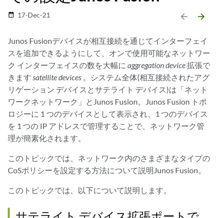
17-Dec-21
date_range
arrow_backward
arrow_forward
Junos Fusionデバイスが相互接続を通じてインターフェイ
スを追加できるようにして、オンで使用可能なネットワー
ク インターフェイスの数を大幅に
aggregation device
拡張で
きます
satellite devices
。システム全体(相互接続されたアグ
リゲーション デバイスとサテライト デバイス)は「ネット
ワークネットワーク」とJunos Fusion。Junos Fusion トポ
ロジーに 1 つのデバイスとして表示され、1 つのデバイス
を 1 つの IP アドレスで管理することで、ネットワーク管
理が簡素化されます。
このトピックでは、ネットワーク内のさまざまなタイプの
CoSポリシーを設定する方法について説明Junos Fusion。
このトピックでは、以下について説明します。
サテライト デバイス拡張ポートで