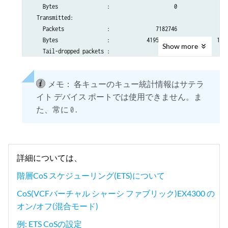
            FC-3 {

    Bytes                :                     0                 
                output-traffic-control-profile be-tcp-3;

  Transmitted:

        }

    Packets              :               7182746                 
    }

    Bytes                :            4195267965             1168
Show
more
}
    Tail-dropped packets :                     0                 
    RL-dropped packets   :                     0                 
    RL-dropped bytes     :                     0                 
メモ：
各キューのキュー統計情報はサテラ
    RED-dropped packets  :                     0                 
イト デバイス ポートでは使用できません。ま
    RED-dropped bytes    :                     0                 
Queue: 1, Forwarding classes: best-effort-2

た、常に
.
0
  Queued:

    Packets              :                     0                 
    Bytes                :                     0                 
  Transmitted:

詳細については、
    Packets              :                     0                 
階層CoS スケジューリング(ETS)について
    Bytes                :                     0                 
    Tail-dropped packets :                     0                 
CoS(VCFバーチャル シャーシ ファブリック)EX4300 の
    RL-dropped packets   :                     0                 
オン/オフ(混合モード)
    RL-dropped bytes     :                     0                 
    RED-dropped packets  :                     0                 
例: ETS CoSの設定