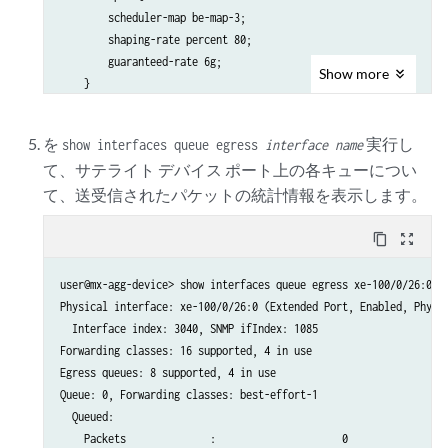
        scheduler-map be-map-3;

        shaping-rate percent 80;

        guaranteed-rate 6g;

Show
more
    }

}

forwarding-class-sets {

を
実行し
show interfaces queue egress
interface name
    FC-1 {

て、サテライト デバイス ポート上の各キューについ
        class best-effort-1;            

て、送受信されたパケットの統計情報を表示します。
        class best-effort-2;

    }

    FC-3 {

content_copy
zoom_out_map
        class best-effort-3;

    }

user@mx-agg-device> show interfaces queue egress xe-100/0/26:0   
}

Physical interface: xe-100/0/26:0 (Extended Port, Enabled, Physic
interfaces {

  Interface index: 3040, SNMP ifIndex: 1085

    xe-100/0/26 {

Forwarding classes: 16 supported, 4 in use

        forwarding-class-set {

Egress queues: 8 supported, 4 in use

            FC-1 {

Queue: 0, Forwarding classes: best-effort-1

                output-traffic-control-profile be-tcp-1;

  Queued:

        }

    Packets              :                     0                 