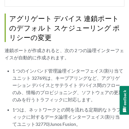
    RED-dropped bytes    :                     0                 
Queue: 2, Forwarding classes: best-effort-3

  Queued:

アグリゲート デバイス 連鎖ポート
    Packets              :                     0                 
のデフォルト スケジューリング ポ
    Bytes                :                     0                 
  Transmitted:

リシーの変更
    Packets              :                     0                 
    Bytes                :                     0                 
連鎖ポートが作成されると、次の 2 つの論理インターフェ
    Tail-dropped packets :                     0                 
イスが自動的に作成されます。
    RL-dropped packets   :                     0                 
    RL-dropped bytes     :                     0                 
1 つのインバンド管理論理インターフェイス(割り当て
    RED-dropped packets  :                     0                 
ユニット 32769)は、キープアリングなど、アグリゲ
    RED-dropped bytes    :                     0                 
Queue: 3, Forwarding classes: network-control

ーション デバイスとサテライト デバイス間のフロー
  Queued:

のみ、情報のプロビジョニング、ソフトウェアの更新
Feedback
    Packets              :                     0                 
のみを行うトラフィックに対応します。
    Bytes                :                     0                 
1つは、ネットワークとの間を流れる定期的なトラフ
  Transmitted:

    Packets              :                 14505                 
ィックに対するデータ論理インターフェイス(割り当
    Bytes                :              11746583                 
てユニット32770)Junos Fusion。
    Tail-dropped packets :                     0                 