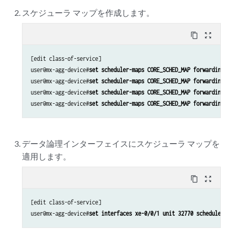
スケジューラ マップを作成します。
content_copy
zoom_out_map
[edit class-of-service]

user@mx-agg-device#
set scheduler-maps CORE_SCHED_MAP forwarding-
user@mx-agg-device#
set scheduler-maps CORE_SCHED_MAP forwarding-
user@mx-agg-device#
set scheduler-maps CORE_SCHED_MAP forwarding-
user@mx-agg-device#
set scheduler-maps CORE_SCHED_MAP forwarding-
データ論理インターフェイスにスケジューラ マップを
適用します。
content_copy
zoom_out_map
[edit class-of-service]

user@mx-agg-device#
set interfaces xe-0/0/1 unit 32770 scheduler-