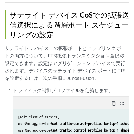
サテライト デバイス CoSでの拡張送
信選択による階層ポート スケジュー
リングの設定
サテライト デバイス上の拡張ポートとアップリンク ポー
トの両方について、ETS(拡張トランスミクション選択)を
設定できます。設定はアグリゲーション デバイスで実行
されます。デバイスのサテライト デバイス ポートに ETS
を設定するには、次の手順にJunos Fusion。
トラフィック制御プロファイルを定義します。
content_copy
zoom_out_map
[edit class-of-service]

user@mx-agg-device#
set traffic-control-profiles be-tcp-1 schedul
user@mx-agg-device#
set traffic-control-profiles be-tcp-1 shaping