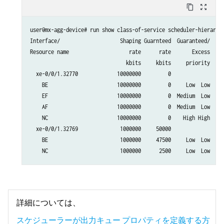
        buffer-size percent 10;

content_copy
zoom_out_map
        priority high;

    }

user@mx-agg-device# run show class-of-service scheduler-hierarchy
}
Interface/                    Shaping Guarnteed  Guaranteed/   Qu
Resource name                    rate      rate       Excess  wei
                                kbits     kbits     priority     
  xe-0/0/1.32770             10000000         0                  
    BE                       10000000         0     Low  Low     
    EF                       10000000         0  Medium  Low     
    AF                       10000000         0  Medium  Low     
    NC                       10000000         0    High High     
  xe-0/0/1.32769              1000000     50000                  
    BE                        1000000     47500     Low  Low     
    NC                        1000000      2500     Low  Low    
詳細については、
スケジューラーが出力キュー プロパティを定義する方