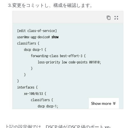
変更をコミットし、構成を確認します。
content_copy
zoom_out_map
[edit class-of-service]

user@mx-agg-device# 
show
classifiers {

    dscp dscp-1 {

        forwarding-class best-effort-3 {

            loss-priority low code-points 001010;

        }

    }

}

interfaces {

    xe-100/0/33 {

        classifiers {

Show
more
            dscp dscp-1;

        }

    }

}
上記の設定例では、DSCP 値が DSCP 値のポート xe-