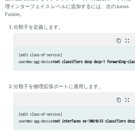
理インターフェイス レベルに追加するには、次のJunos
Fusion。
分類子を定義します。
content_copy
zoom_out_map
[edit class-of-service]

user@mx-agg-device#
set classifiers dscp dscp-1 forwarding-class 
分類子を物理拡張ポートに適用します。
content_copy
zoom_out_map
[edit class-of-service]

user@mx-agg-device#
set interfaces xe-100/0/33 classifiers dscp d