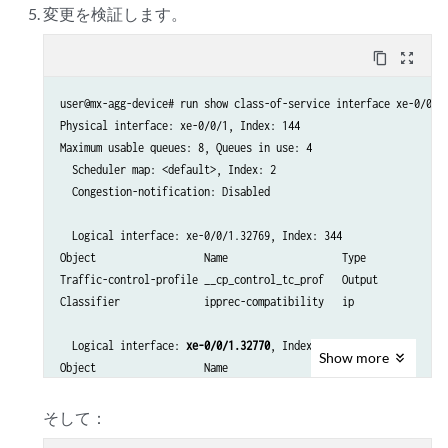
変更を検証します。
    }

}

content_copy
zoom_out_map
schedulers {

    BE_SCH_CORE {

user@mx-agg-device# run show class-of-service interface xe-0/0/1 
        transmit-rate percent 10;

Physical interface: xe-0/0/1, Index: 144

        buffer-size percent 10;

Maximum usable queues: 8, Queues in use: 4

        priority low;

  Scheduler map: <default>, Index: 2

    }

  Congestion-notification: Disabled

    EF_SCH_CORE {

        transmit-rate percent 40;

  Logical interface: xe-0/0/1.32769, Index: 344

        buffer-size percent 40;

Object                  Name                   Type              
        priority medium-low;

Traffic-control-profile __cp_control_tc_prof   Output            
    }                                   

Classifier              ipprec-compatibility   ip                
    AF_SCH_CORE {

        transmit-rate percent 40;

  Logical interface: 
xe-0/0/1.32770
, Index: 343

        buffer-size percent 40;

Show
more
Object                  Name                   Type              
        priority medium-high;

Scheduler-map           
CORE_SCHED_MAP
         Output           
    }

    NC_SCH_CORE {

そして：
        transmit-rate percent 10;
