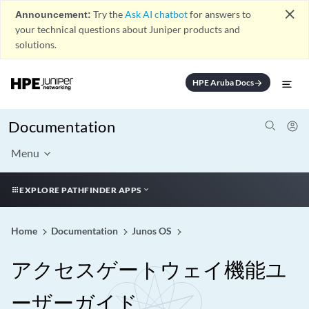
close
Announcement:
Try the
Ask AI chatbot
for answers to
your technical questions about Juniper products and
solutions.
HPE Aruba Docs
arrow_forward
Documentation
Menu
EXPLORE PATHFINDER APPS
Home
Documentation
Junos OS
アクセスゲートウェイ機能ユ
ーザーガイド