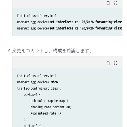
content_copy
zoom_out_map
[edit class-of-service]

user@mx-agg-device#
set interfaces xe-100/0/26 forwarding-class-s
user@mx-agg-device#
set interfaces xe-100/0/26 forwarding-class-s
変更をコミットし、構成を確認します。
content_copy
zoom_out_map
[edit class-of-service]

user@mx-agg-device# 
show
traffic-control-profiles {

    be-tcp-1 {

        scheduler-map be-map-1;

        shaping-rate percent 80;

        guaranteed-rate 4g;

    }

    be-tcp-3 {
