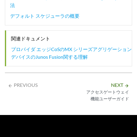
法
デフォルト スケジューラの概要
関連ドキュメント
プロバイダ エッジCoSのMX シリーズアグリゲーション
デバイスのJunos Fusion関する理解
PREVIOUS
NEXT
arrow_backward
arrow_forward
アクセスゲートウェイ
機能ユーザーガイド