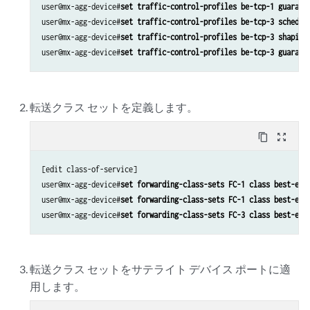
user@mx-agg-device#
set traffic-control-profiles be-tcp-1 guarant
user@mx-agg-device#
set traffic-control-profiles be-tcp-3 schedul
user@mx-agg-device#
set traffic-control-profiles be-tcp-3 shaping
user@mx-agg-device#
set traffic-control-profiles be-tcp-3 guarant
転送クラス セットを定義します。
content_copy
zoom_out_map
[edit class-of-service]

user@mx-agg-device#
set forwarding-class-sets FC-1 class best-eff
user@mx-agg-device#
set forwarding-class-sets FC-1 class best-eff
user@mx-agg-device#
set forwarding-class-sets FC-3 class best-eff
転送クラス セットをサテライト デバイス ポートに適
用します。