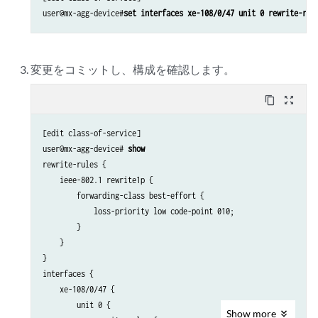
user@mx-agg-device#
set interfaces xe-108/0/47 unit 0 rewrite-rul
変更をコミットし、構成を確認します。
content_copy
zoom_out_map
[edit class-of-service]

user@mx-agg-device# 
show
rewrite-rules {

    ieee-802.1 rewrite1p {

        forwarding-class best-effort {

            loss-priority low code-point 010;

        }

    }

}

interfaces {

    xe-108/0/47 {

        unit 0 {

Show
more