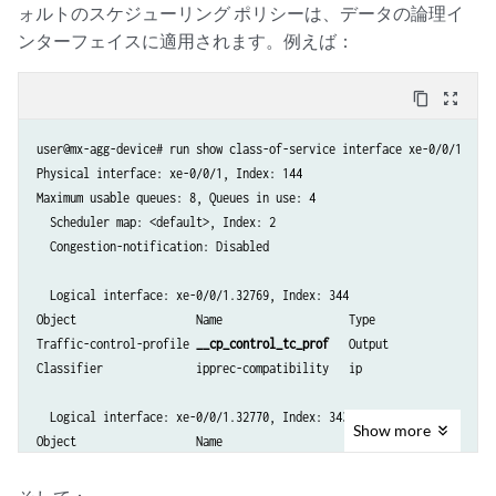
ォルトのスケジューリング ポリシーは、データの論理イ
ンターフェイスに適用されます。例えば：
content_copy
zoom_out_map
user@mx-agg-device# run show class-of-service interface xe-0/0/1    

Physical interface: xe-0/0/1, Index: 144

Maximum usable queues: 8, Queues in use: 4

  Scheduler map: <default>, Index: 2

  Congestion-notification: Disabled

  Logical interface: xe-0/0/1.32769, Index: 344

Object                  Name                   Type                   
Traffic-control-profile 
__cp_control_tc_prof
   Output                
Classifier              ipprec-compatibility   ip                     
  Logical interface: xe-0/0/1.32770, Index: 343

Show
more
Object                  Name                   Type                   
Scheduler-map           
<default>
              Output                