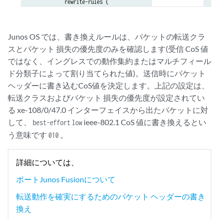
            rewrite-rules {

                ieee-802.1 rewrite-1p;

            }

        }

Junos OS では、書き換えルールは、パケットの転送クラ
    }

スとパケット 損失の優先度のみを確認します(受信 CoS 値
}
ではなく、イングレスでの動作集約またはマルチフィール
ド分類子によって割り当てられた値)。送信時にパケット
ヘッダーに書き込むCoS値を決定します。上記の設定は、
転送クラスおよびパケット 損失の優先度が設定されてい
る xe-108/0/47.0 インターフェイスから出たパケットに対
して、
ieee-802.1 CoS 値に書き換えるとい
best-effort
low
う意味です
。
010
詳細については、
ポートJunos Fusionについて
転送動作を確実にするためのパケット ヘッダーの書き
換え