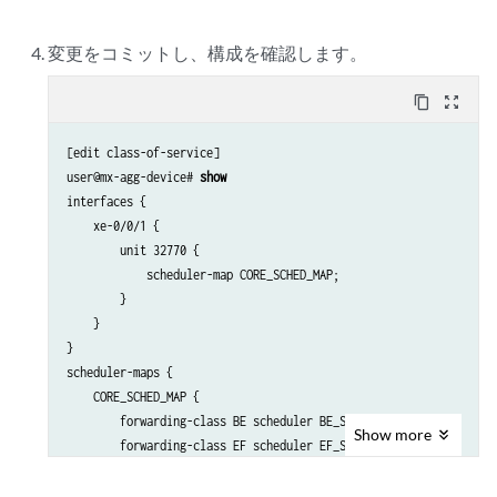
変更をコミットし、構成を確認します。
content_copy
zoom_out_map
[edit class-of-service]

user@mx-agg-device# 
show
interfaces {

    xe-0/0/1 {                          

        unit 32770 {

            scheduler-map CORE_SCHED_MAP;

        }

    }

}

scheduler-maps {

    CORE_SCHED_MAP {

        forwarding-class BE scheduler BE_SCH_CORE;

Show
more
        forwarding-class EF scheduler EF_SCH_CORE;

        forwarding-class AF scheduler AF_SCH_CORE;

        forwarding-class NC scheduler NC_SCH_CORE;
