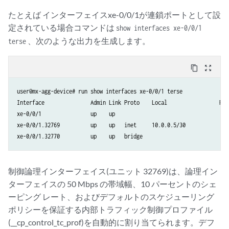
    RL-dropped packets   :                     0                 
たとえば インターフェイスxe-0/0/1が連鎖ポートとして設
    RL-dropped bytes     :                     0                 
定されている場合コマンドは
show interfaces xe-0/0/1
    RED-dropped packets  :                     0                 
、次のような出力を生成します。
terse
    RED-dropped bytes    :                     0                
content_copy
zoom_out_map
user@mx-agg-device# run show interfaces xe-0/0/1 terse 

Interface               Admin Link Proto    Local                 Remo
xe-0/0/1                up    up

xe-0/0/1.32769          up    up   inet     10.0.0.5/30     

xe-0/0/1.32770          up    up   bridge  
制御論理インターフェイス(ユニット 32769)は、論理イン
ターフェイスの 50 Mbps の帯域幅、10 パーセントのシェ
ーピング レート、およびデフォルトのスケジューリング
ポリシーを保証する内部トラフィック制御プロファイル
(__cp_control_tc_prof)を自動的に割り当てられます。デフ