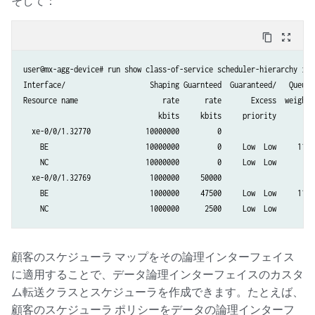
そして：
content_copy
zoom_out_map
user@mx-agg-device# run show class-of-service scheduler-hierarchy int
Interface/                    Shaping Guarnteed  Guaranteed/   Queue  
Resource name                    rate      rate       Excess  weight  
                                kbits     kbits     priority          
  xe-0/0/1.32770             10000000         0                       
    BE                       10000000         0     Low  Low     118

    NC                       10000000         0     Low  Low       6

  xe-0/0/1.32769              1000000     50000                       
    BE                        1000000     47500     Low  Low     118

    NC                        1000000      2500     Low  Low       6
顧客のスケジューラ マップをその論理インターフェイス
に適用することで、データ論理インターフェイスのカスタ
ム転送クラスとスケジューラを作成できます。たとえば、
顧客のスケジューラ ポリシーをデータの論理インターフ