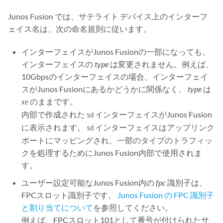
Junos Fusion では、サテライト デバイス上のインターフ
ェイス名は、次の命名規則に従います。
インターフェイスがJunos Fusionの一部になっても、
インターフェイスの
type
は変更されません。例えば、
10Gbpsのインターフェイスの場合、インターフェイ
スがJunos Fusionにあるかどうかに関係なく、
type
は
のままです。
xe
内部で作成された
インターフェイスがJunos Fusion
sd
に表示されます。
インターフェイスはアップリンク
sd
ポートにマッピングされ、一部のタイプのトラフィッ
クを処理するためにJunos Fusion内部で使用されま
す。
ユーザー設定可能なJunos Fusion内の
fpc
識別子は、
FPCスロット識別子です。
Junos Fusion の FPC 識別子
と割り当てについて
を参照してください。
例えば、FPCスロット101として番号が付けられたサ