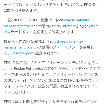
ートに接続された新しいサテライト デバイスは FPC ID
120 を引き継ぎます。
一意のIDベースのFPC識別は、[edit
chassis
satellite-
management
fpc
slot-id
]階層の
serial-number
または
system-
id
ステートメントを使用して設定されます。
接続ベースのFPC識別は、[edit
chassis
satellite-
management
fpc
slot-id
]階層のステートメントを使用し
て、
cascade-ports
設定されます。
FPC ID 設定は、2 台のアグリゲーション デバイスを持つ
Junos Fusion Enterprise のアグリゲーション デバイス間で
同一である必要があります。アグリゲーション デバイス
の設定が一致していないために 2 つの FPC ID を持つサテ
ライト デバイスは、設定の問題が修正されるまでオフラ
インになります。
FPCスロットIDを設定せずにサテライト候補デバイスが