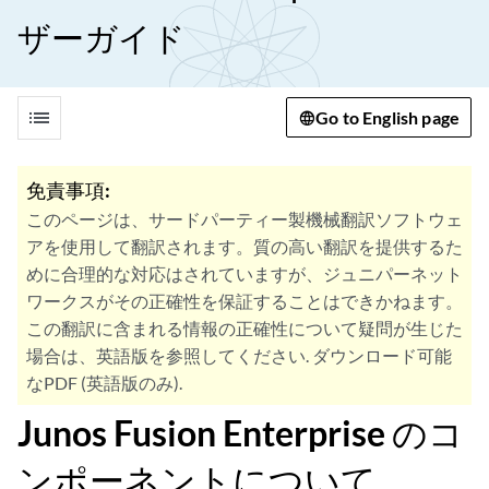
ザーガイド
list
Go to English page
免責事項:
このページは、サードパーティー製機械翻訳ソフトウェ
アを使用して翻訳されます。質の高い翻訳を提供するた
めに合理的な対応はされていますが、ジュニパーネット
ワークスがその正確性を保証することはできかねます。
この翻訳に含まれる情報の正確性について疑問が生じた
場合は、英語版を参照してください. ダウンロード可能
なPDF (英語版のみ).
Junos Fusion Enterprise のコ
ンポーネントについて