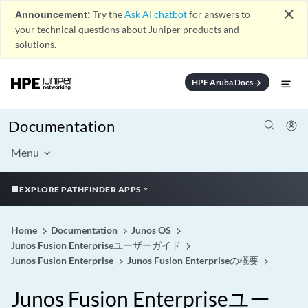
close
Announcement:
Try the
Ask AI chatbot
for answers to
your technical questions about Juniper products and
solutions.
HPE Aruba Docs
arrow_forward
Documentation
Menu
EXPLORE PATHFINDER APPS
Home
Documentation
Junos OS
Junos Fusion Enterpriseユーザーガイド
Junos Fusion Enterprise
Junos Fusion Enterpriseの概要
Junos Fusion Enterpriseユー