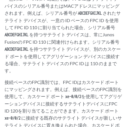
バイスのシリアル番号またはMACアドレスにマッピング
されます。例えば、シリアル番号が
されたサ
ABCDEFGHIJKL
テライト デバイスが、一意の ID ベースの FPC ID を使用
して FPC ID 110 に割り当てられた場合、シリアル番号
を持つサテライト デバイスは、常にJunos
ABCDEFGHIJKL
Fusionの FPC ID 110 に関連付けられます。シリアル番号
を持つサテライト デバイスが、別のカスケー
ABCDEFGHIJKL
ド ポートを使用してアグリゲーション デバイスに接続す
る場合、サテライト デバイスの FPC ID は 110 のままで
す。
接続ベースのFPC識別では、FPC IDはカスケード ポート
にマッピングされます。例えば、接続ベースのFPC識別を
使用して、カスケード ポート
を使用してアグリゲ
xe-0/0/2
ーションデバイスに接続するサテライトデバイスにFPC
ID 120を割り当てることができます。カスケード ポート
に接続する既存のサテライト デバイスが新しいサ
xe-0/0/2
テライト デバイスに置き換えられた場合、カスケード ポ