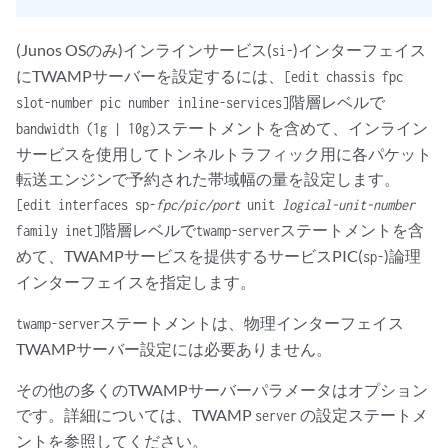
(Junos OSのみ)インラインサービス(
)インターフェイス
si-
にTWAMPサーバーを設定するには、
[edit chassis fpc
階層レベルで
slot-number pic number inline-services]
ステートメントを含めて、インライン
bandwidth (1g | 10g)
サービスを使用してトンネルトラフィック用に各パケット
転送エンジンで予約された帯域幅の量を設定します。
[edit interfaces sp-
fpc/pic/port
unit
logical-unit-number
階層レベルで
ステートメントを含
family inet]
twamp-server
めて、TWAMPサービスを提供するサービスPIC(
)論理
sp-
インターフェイスを指定します。
ステートメントは、物理インターフェイス
twamp-server
TWAMPサーバー設定には必要ありません。
その他の多くのTWAMPサーバーパラメータはオプション
です。詳細については、TWAMP
の設定ステートメ
server
ントを参照してください。