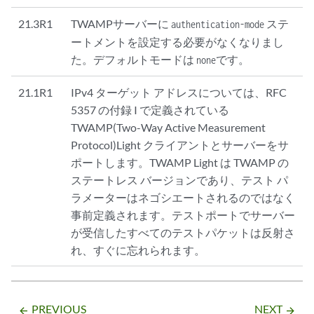
21.3R1
TWAMPサーバーに
ステ
authentication-mode
ートメントを設定する必要がなくなりまし
た。デフォルトモードは
です。
none
21.1R1
IPv4 ターゲット アドレスについては、RFC
5357 の付録 I で定義されている
TWAMP(Two-Way Active Measurement
Protocol)Light クライアントとサーバーをサ
ポートします。TWAMP Light は TWAMP の
ステートレス バージョンであり、テスト パ
ラメーターはネゴシエートされるのではなく
事前定義されます。テストポートでサーバー
が受信したすべてのテストパケットは反射さ
れ、すぐに忘れられます。
PREVIOUS
NEXT
arrow_backward
arrow_forward