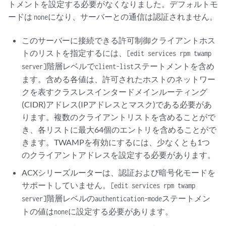
トメントを設定する必要がなくなりました。デフォルトモ
ードは
になり、サーバーとの通信は認証されません。
none
このサーバーに接続できる許可制御クライアントホス
トのリストを指定するには、
[edit services rpm twamp
階層レベルで
ステートメントを含め
server]
client-list
ます。含める各値は、許可されたホストのネットワー
クを表すクラスレスインタードメインルーティング
(CIDR)アドレス(IPアドレスとマスク)である必要があ
ります。複数のクライアントリストを含めることがで
き、各リストに最大64個のエントリを含めることがで
きます。TWAMPを有効にするには、少なくとも1つ
のクライアントアドレスを設定する必要があります。
ACXシリーズルーターは、認証および暗号化モードを
サポートしていません。
[edit services rpm twamp
階層レベルの
ステートメン
server]
authentication-mode
トの値は
に設定する必要があります。
none