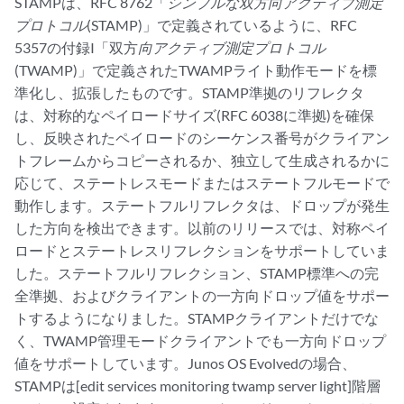
STAMPは、RFC 8762「
シンプルな双方向アクティブ測定
プロトコル
(STAMP)」で定義されているように、RFC
5357の付録I「双方
向アクティブ測定プロトコル
(TWAMP)」で定義されたTWAMPライト動作モードを標
準化し、拡張したものです。STAMP準拠のリフレクタ
は、対称的なペイロードサイズ(RFC 6038に準拠)を確保
し、反映されたペイロードのシーケンス番号がクライアン
トフレームからコピーされるか、独立して生成されるかに
応じて、ステートレスモードまたはステートフルモードで
動作します。ステートフルリフレクタは、ドロップが発生
した方向を検出できます。以前のリリースでは、対称ペイ
ロードとステートレスリフレクションをサポートしていま
した。ステートフルリフレクション、STAMP標準への完
全準拠、およびクライアントの一方向ドロップ値をサポー
トするようになりました。STAMPクライアントだけでな
く、TWAMP管理モードクライアントでも一方向ドロップ
値をサポートしています。Junos OS Evolvedの場合、
STAMPは[edit services monitoring twamp server light]階層