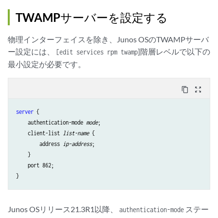
TWAMPサーバーを設定する
物理インターフェイスを除き、Junos OSのTWAMPサーバ
ー設定には、
]階層レベルで以下の
[edit services rpm twamp
最小設定が必要です。
content_copy
zoom_out_map
server
 {

    authentication-mode 
mode
;

    client-list 
list-name
 {

        address 
ip-address
;

    }

    port 862;

Junos OSリリース21.3R1以降、
ステー
authentication-mode