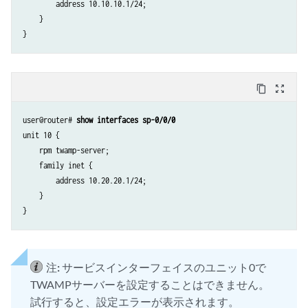
        address 10.10.10.1/24;

    }

content_copy
zoom_out_map
user@router# 
show interfaces sp-0/0/0
unit 10 {

    rpm twamp-server;

    family inet {

        address 10.20.20.1/24;

    }

注:
サービスインターフェイスのユニット0で
TWAMPサーバーを設定することはできません。
試行すると、設定エラーが表示されます。