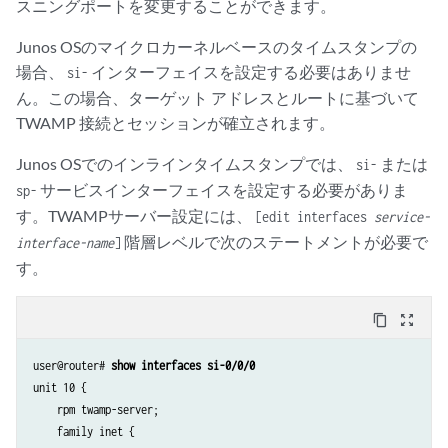
スニングポートを変更することができます。
Junos OSのマイクロカーネルベースのタイムスタンプの
場合、
インターフェイスを設定する必要はありませ
si-
ん。この場合、ターゲット アドレスとルートに基づいて
TWAMP 接続とセッションが確立されます。
Junos OSでのインラインタイムスタンプでは、
または
si-
サービスインターフェイスを設定する必要がありま
sp-
す。TWAMPサーバー設定には、
[edit interfaces
service-
階層レベルで次のステートメントが必要で
interface-name
]
す。
content_copy
zoom_out_map
user@router# 
show interfaces si-0/0/0
unit 10 {

    rpm twamp-server;

    family inet {
