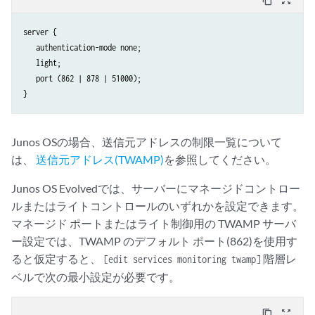
content_copy
zoom_out_map
server {

   authentication-mode none;

   light;

   port (862 | 878 | 51000);

}
Junos OSの場合、送信元アドレスの制限一覧について
は、
送信元アドレス(TWAMP)
を参照してください。
Junos OS Evolvedでは、サーバーにマネージドコントロー
ルまたはライトコントロールのいずれかを設定できます。
マネージド ポートまたはライト制御用の TWAMP サーバ
ー設定では、TWAMP のデフォルト ポート(862)を使用す
ると仮定すると、
階層レ
[edit services monitoring twamp]
ベルで次の最小設定が必要です。
content_copy
zoom_out_map