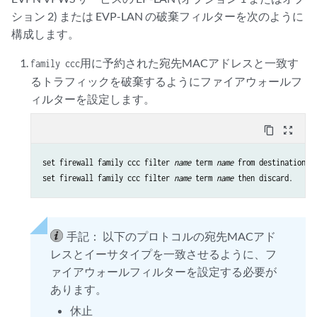
ション 2) または EVP-LAN の破棄フィルターを次のように
構成します。
用に予約された宛先MACアドレスと一致す
family ccc
るトラフィックを破棄するようにファイアウォールフ
ィルターを設定します。
content_copy
zoom_out_map
set firewall family ccc filter 
name
 term 
name
 from destination-m
set firewall family ccc filter 
name
 term 
name
手記：
以下のプロトコルの宛先MACアド
レスとイーサタイプを一致させるように、フ
ァイアウォールフィルターを設定する必要が
あります。
休止