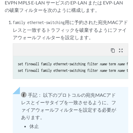
EVPN MPLS E-LAN サービスの EP-LAN または EVP-LAN
の破棄フィルターを次のように構成します。
用に予約された宛先MACアド
family ethernet-switching
レスと一致するトラフィックを破棄するようにファイ
アウォールフィルターを設定します。
content_copy
zoom_out_map
set firewall family ethernet-switching filter 
name
 term 
name
 fro
set firewall family ethernet-switching filter 
name
 term 
name
手記：
以下のプロトコルの宛先MACアド
レスとイーサタイプを一致させるように、フ
ァイアウォールフィルターを設定する必要が
あります。
休止