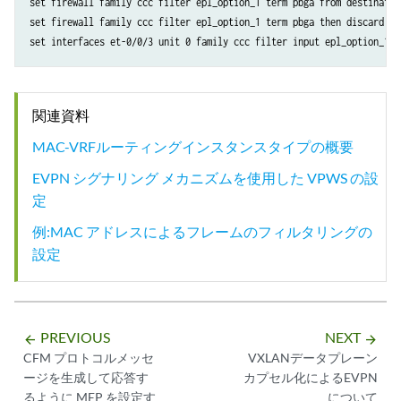
set firewall family ccc filter epl_option_1 term pbga from destinatio
set firewall family ccc filter epl_option_1 term pbga then discard

関連資料
MAC-VRFルーティングインスタンスタイプの概要
EVPN シグナリング メカニズムを使用した VPWS の設
定
例:MAC アドレスによるフレームのフィルタリングの
設定
PREVIOUS
NEXT
arrow_backward
arrow_forward
CFM プロトコルメッセ
VXLANデータプレーン
ージを生成して応答す
カプセル化によるEVPN
るように MEP を設定す
について