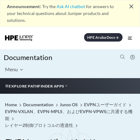
close
Announcement:
Try the
Ask AI chatbot
for answers to
your technical questions about Juniper products and
solutions.
HPE Aruba Docs
arrow_forward
Documentation
Menu
EXPLORE PATHFINDER APPS
Home
Documentation
Junos OS
EVPNユーザーガイド
EVPN-VXLAN、EVPN-MPLS、およびEVPN-VPWSに共通する機
能
レイヤー2制御プロトコルの透過性