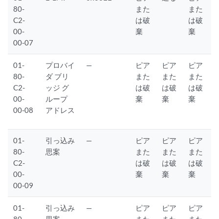
80-
また
また
C2-
は破
は破
00-
棄
棄
00-07
01-
プロバイ
—
ピア
ピア
ピア
80-
ダ ブリ
また
また
また
C2-
ッジ グ
は破
は破
は破
00-
ループ
棄
棄
棄
00-08
アドレス
01-
引っ込み
—
ピア
ピア
ピア
80-
思案
また
また
また
C2-
は破
は破
は破
00-
棄
棄
棄
00-09
01-
引っ込み
—
ピア
ピア
ピア
80-
思案
また
また
また