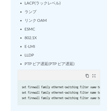
LACP(ラックレベル)
ランプ
リンク OAM
ESMC
802.1X
E-LMI
LLDP
PTP ピア遅延(PTP ピア遅延)
content_copy
zoom_out_map
set firewall family ethernet-switching filter 
name
 term 
nam
set firewall family ethernet-switching filter name term name
set firewall family ethernet-switching filter 
name
 term 
nam