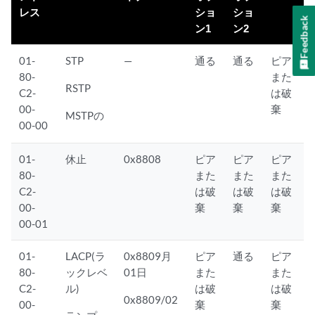
レス
ショ
ショ
Feedback
ン1
ン2
01-
STP
—
通る
通る
ピア
80-
また
RSTP
C2-
は破
00-
棄
MSTPの
00-00
01-
休止
0x8808
ピア
ピア
ピア
80-
また
また
また
C2-
は破
は破
は破
00-
棄
棄
棄
00-01
01-
LACP(ラ
0x8809月
ピア
通る
ピア
80-
ックレベ
01日
また
また
C2-
ル)
は破
は破
0x8809/02
00-
棄
棄