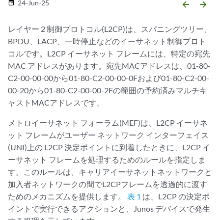
24-Jun-25
date_range
arrow_backward
arrow_forward
レイヤー 2 制御プロトコル(L2CP)は、スパニングツリー、
BPDU、LACP、一時停止などのイーサネット制御プロト
コルです。L2CP イーサネット フレームには、特定の宛先
MAC アドレスがあります。宛先MACアドレスは、01-80-
C2-00-00-00から01-80-C2-00-00-0Fおよび01-80-C2-00-
00-20から01-80-C2-00-00-2Fの範囲の予約済みマルチキ
ャストMACアドレスです。
メトロイーサネット フォーラム(MEF)は、L2CP イーサネ
ット フレームがユーザー ネットワーク インターフェイス
(UNI)上の L2CP 決定ポイントに到着したときに、L2CP イ
ーサネット フレームを処理するためのルールを指定しま
す。このルールは、キャリアイーサネットネットワークと
加入者ネットワークの間でL2CPフレームを透過的に渡す
ためのメカニズムを提供します。
表 1
は、L2CP の決定ポ
イントで実行できるアクションと、Junos デバイスで発生