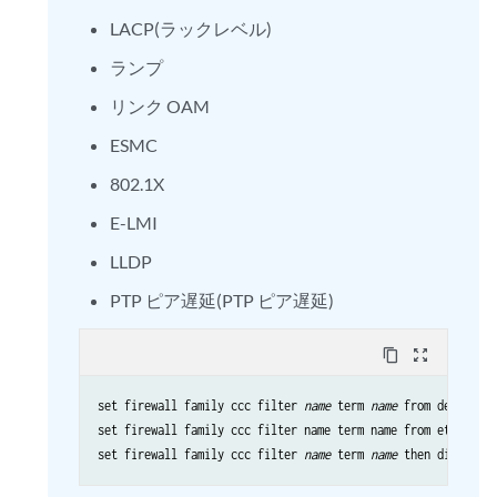
LACP(ラックレベル)
ランプ
リンク OAM
ESMC
802.1X
E-LMI
LLDP
PTP ピア遅延(PTP ピア遅延)
content_copy
zoom_out_map
set firewall family ccc filter 
name
 term 
name
 from destinat
set firewall family ccc filter name term name from ether-typ
set firewall family ccc filter 
name
 term 
name