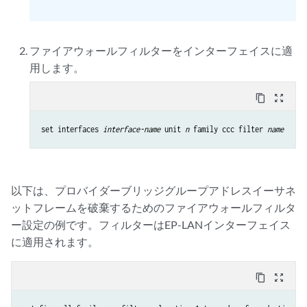
ファイアウォールフィルターをインターフェイスに適
用します。
content_copy
zoom_out_map
set interfaces 
interface-name
 unit 
n
 family ccc filter 
name
以下は、プロバイダーブリッジグループアドレスイーサネ
ットフレームを破棄するためのファイアウォールフィルタ
ー設定の例です。フィルターはEP-LANインターフェイス
に適用されます。
content_copy
zoom_out_map