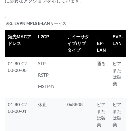
に必要なアクションを示しています。
、
表3:
EVPN MPLS E-LANサービス
宛先MACア
L2CP
、イーサタ
、
EVP-
ドレス
イプ/サブ
EP-
LAN
タイプ
LAN
01-80-C2-
STP
—
通る
ピア
00-00-00
また
RSTP
は破
棄
MSTPの
01-80-C2-
休止
0x8808
ピア
ピア
00-00-01
また
また
は破
は破
棄
棄