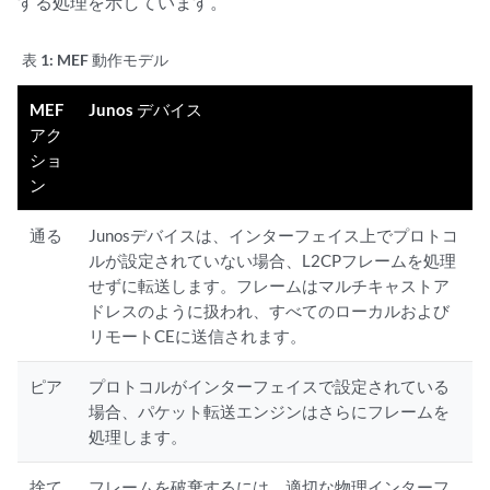
する処理を示しています。
表 1:
MEF 動作モデル
MEF
Junos デバイス
アク
ショ
ン
通る
Junosデバイスは、インターフェイス上でプロトコ
ルが設定されていない場合、L2CPフレームを処理
せずに転送します。フレームはマルチキャストア
ドレスのように扱われ、すべてのローカルおよび
リモートCEに送信されます。
ピア
プロトコルがインターフェイスで設定されている
場合、パケット転送エンジンはさらにフレームを
処理します。
捨て
フレームを破棄するには、適切な物理インターフ