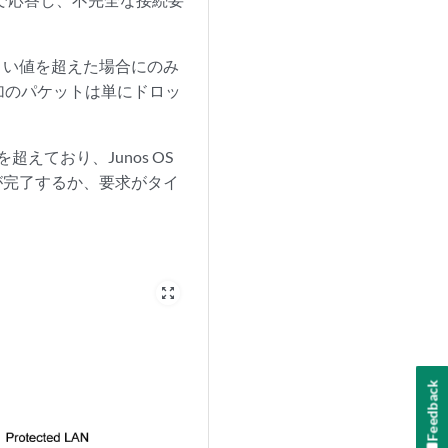
きい値を超えた場合にのみ
加のパケットは単にドロッ
えており、Junos OS
が完了するか、要求がタイ
zoom_out_map
Feedback