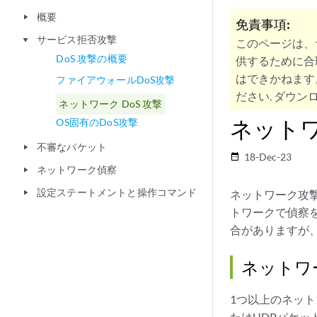
概要
play_arrow
免責事項:
サービス拒否攻撃
play_arrow
このページは、
DoS 攻撃の概要
供するために合
はできかねます
ファイアウォールDoS攻撃
ださい. ダウンロ
ネットワーク DoS 攻撃
ネットワ
OS固有のDoS攻撃
不審なパケット
play_arrow
18-Dec-23
date_range
ネットワーク偵察
play_arrow
設定ステートメントと操作コマンド
ネットワーク攻
play_arrow
トワークで偵察
合がありますが
ネットワー
1つ以上のネット
たはUDPパケッ