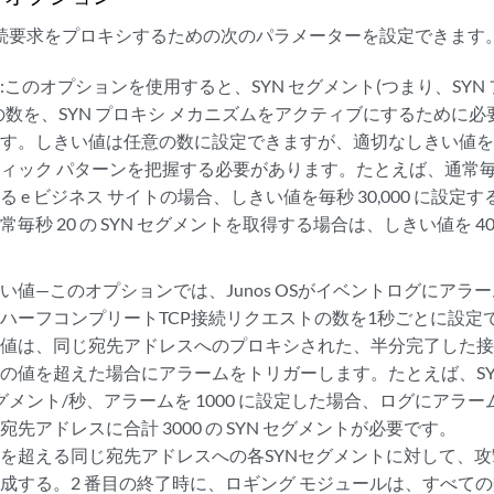
 接続要求をプロキシするための次のパラメーターを設定できます
:このオプションを使用すると、SYN セグメント(つまり、SYN 
の数を、SYN プロキシ メカニズムをアクティブにするために必
ます。しきい値は任意の数に設定できますが、適切なしきい値
ック パターンを把握する必要があります。たとえば、通常毎秒 20,
る e ビジネス サイトの場合、しきい値を毎秒 30,000 に設
常毎秒 20 の SYN セグメントを取得する場合は、しきい値を 
。
い値—このオプションでは、Junos OSがイベントログにアラ
ハーフコンプリートTCP接続リクエストの数を1秒ごとに設定
値は、同じ宛先アドレスへのプロキシされた、半分完了した接続
の値を超えた場合にアラームをトリガーします。たとえば、SY
N セグメント/秒、アラームを 1000 に設定した場合、ログにアラ
先アドレスに合計 3000 の SYN セグメントが必要です。
を超える同じ宛先アドレスへの各SYNセグメントに対して、
成する。2 番目の終了時に、ロギング モジュールは、すべて