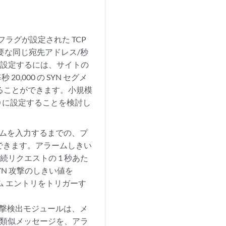
。
フラグが設定された TCP
要な同じ宛先アドレス/秒
を設定するには、サイトの
000 の SYN セグメ
定することができます。小規模
40 に設定することを検討し
ームを入力するまでの、プ
できます。アラームしきい
リクエストの 1 秒あた
N 攻撃のしきい値を
ーム エントリをトリガーす
攻撃検出モジュールは、メ
の類似メッセージを、アラ