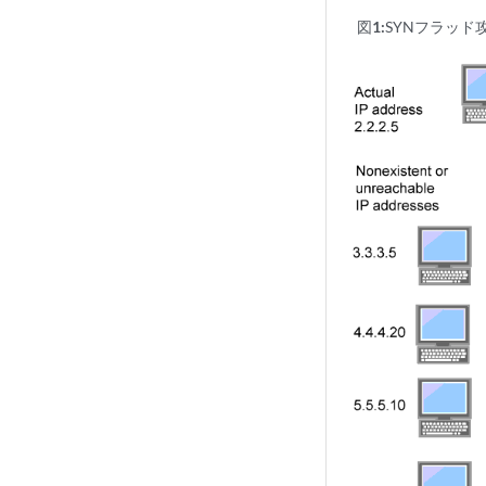
図1:
SYNフラッド