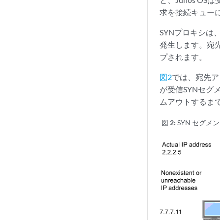
求を接続キュー
SYNプロキシ
発生します。宛
プされます。
図2
では、宛先ア
が受信SYNセ
ムアウトするま
図 2:
SYN セグメ