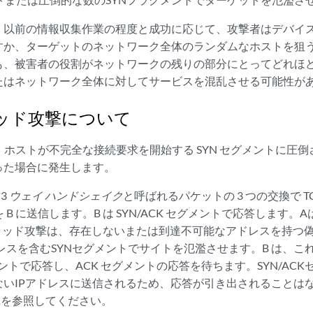
、以前の情報収集作業の程度と成功に応じて、攻撃者はデバイ
すか、ターゲットのネットワーク全体のランダムなホストを狙
も、被害者の役割がネットワークの残りの部分にとってどれほ
たはネットワーク全体に対してサービスを混乱させる可能性が
ラッド攻撃について
は、ホストが不完全な接続要求を開始する SYN セグメントに圧
った場合に発生します。
3
ウェイ ハンドシェイク
と呼ばれるパケットの 3 つの交換で TC
を B に送信します。B は SYN/ACK セグメントで応答します
フラッド攻撃は、存在しないまたは到達不可能なアドレスを持つ偽
ドレスを含むSYNセグメントでサイトを氾濫させます。B は、
グメントで応答し、ACK セグメントの応答を待ちます。SYN/A
ないIPアドレスに送信されるため、応答が引き出されることは
1
を参照してください。