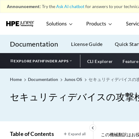
Announcement:
Try the
Ask AI chatbot
for answers to your technica
Solutions
Products
Servi
Documentation
License Guide
Quick Star
EXPLORE PATHFINDER APPS
CLI Explorer
Feature
Home
Documentation
Junos OS
セキュリティデバイスの
セキュリティデバイスの攻撃
keyboard_arrow_left
Table of Contents
Expand all
この機械翻訳はお役