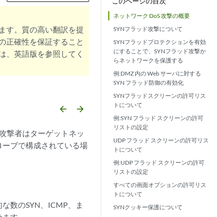
このページの目次
ネットワーク DoS 攻撃の概要
ます。質の高い翻訳を提
SYNフラッド攻撃について
の正確性を保証すること
SYNフラッドプロテクションを有効
にすることで、SYNフラッド攻撃か
は、英語版を参照してく
らネットワークを保護する
例:DMZ 内の Web サーバに対する
SYN フラッド防御の有効化
SYNフラッドスクリーンの許可リス
トについて
arrow_backward
arrow_forward
例:SYN フラッド スクリーンの許可
リストの設定
攻撃者はターゲットネッ
UDP フラッド スクリーンの許可リス
ローブで構成されている場
トについて
例:UDP フラッド スクリーンの許可
リストの設定
すべての画面オプションの許可リス
トについて
な数のSYN、ICMP、ま
SYNクッキー保護について
せます。