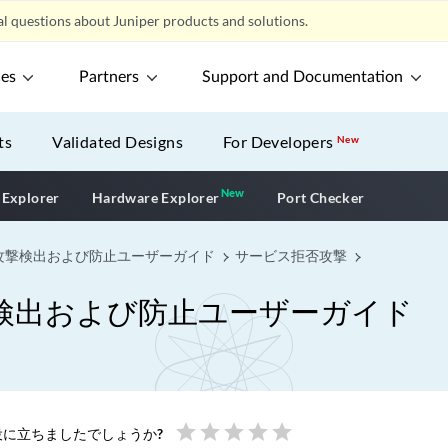
l questions about Juniper products and solutions.
ces
Partners
Support and Documentation
ts
Validated Designs
For Developers
New
New
New application
 Explorer
Hardware Explorer
Port Checker
攻撃検出および防止ユーザーガイド
サービス拒否攻撃
検出および防止ユーザーガイド
star
star
star
star
star
に立ちましたでしょうか?