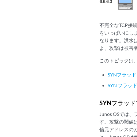
不完全なTCP
をいっぱいにしま
なります。洪水
よ、攻撃は被害
このトピックは
SYNフラッ
SYN フラッ
SYNフラッ
Junos OS
す。攻撃の閾値
信元アドレスの
と、Junos 