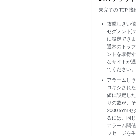
未完了の TCP
攻撃しきい値
セグメント)
に設定でき
通常のトラフィ
ントを取得す
なサイトが通
てください
アラームしき
ロキシされた
値に設定した
りの数が、そ
2000 SY
るには、同じ宛
アラーム閾値
ッセージを生