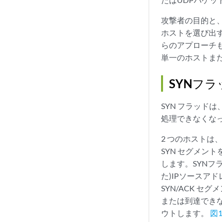
攻撃者の目的と
ホストを選び出
らのアプローチ
単一のホストま
SYNフ
SYN フラッド
処理できなくな
2 つのホストは、
SYN セグメント
します。SYN
た)IPソースア
SYN/ACK セ
または到達でき
ウトします。
図