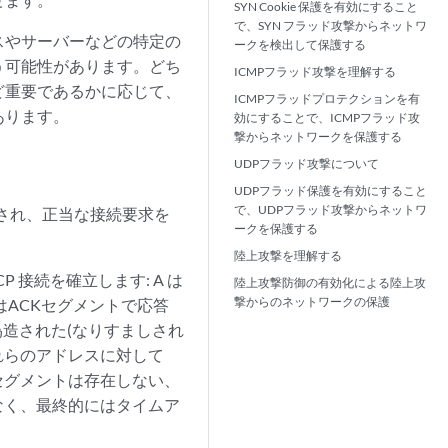
SYN Cookie 保護を有効にすること
で、SYN フラッド攻撃からネットワ
スやサーバーなどの特定の
ークを検出して保護する
う可能性があります。どち
ICMPフラッド攻撃を理解する
ど重要であるかに応じて、
ICMPフラッドプロテクションを有
あります。
効にすることで、ICMPフラッド攻
撃からネットワークを保護する
UDPフラッド攻撃について
UDPフラッド保護を有効にすること
で、UDPフラッド攻撃からネットワ
倒され、正当な接続要求を
ークを保護する
陸上攻撃を理解する
P 接続を確立します: A は
陸上攻撃防御の有効化による陸上攻
撃からのネットワークの保護
。AはACKセグメントで応答
造された(なりすましされ
これらのアドレスに対して
CKセグメントは存在しない、
なく、最終的にはタイムア