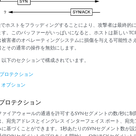
接続でホストをフラッディングすることにより、攻撃者は最終的
す。このバッファーがいっぱいになると、ホストは新しい TC
は被害者のオペレーティングシステムに損傷を与える可能性さ
者とその通常の操作を無効にします。
、以下のセクションで構成されています。
ドプロテクション
ド オプション
ドプロテクション
では、ファイアウォールの通過を許可するSYNセグメントの数/秒に
は、宛先アドレスとイングレス インターフェイス ポート、宛
みに基づくことができます。1秒あたりのSYNセグメント数が
OSは受信SYNセグメントのプロキシを開始し、SYN/ACKセグメ