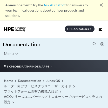
close
Announcement:
Try the
Ask AI chatbot
for answers to
your technical questions about Juniper products and
solutions.
HPE Aruba Docs
arrow_forward
Documentation
Menu
EXPLORE PATHFINDER APPS
Home
Documentation
Junos OS
ルーター向けサービスクラスユーザーガイド
プラットフォーム固有の機能の設定
ACXシリーズユニバーサルメトロルーターでのサービスクラスの
設定