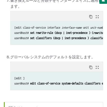
書き換えルールと分類子をインターフェイスに適用し
ます。
content_copy
zoom_out_map
[edit class-of-service interface 
interface-name 
unit 
unit-number
user@host# 
set rewrite-rule (dscp | inet-precedence ) (
rewrite-n
user@host# 
set classifiers (dscp | inet-precedence ) 
classifier-
グローバル システムのデフォルトを設定します。
content_copy
zoom_out_map
[edit ] 

user@host# 
edit class-of-service system-defaults classifiers exp