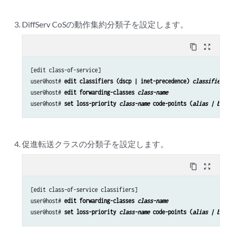
DiffServ CoSの動作集約分類子を設定します。
content_copy
zoom_out_map
[edit class-of-service]

user@host# 
edit classifiers (dscp | inet-precedence) 
classifier-
user@host# 
edit forwarding-classes 
class-name
user@host# 
set loss-priority 
class-name
 code-points (
alias | bit
促進転送クラスの分類子を設定します。
content_copy
zoom_out_map
[edit class-of-service classifiers]

user@host# 
edit forwarding-classes 
class-name
user@host# 
set loss-priority 
class-name
 code-points (
alias | bit