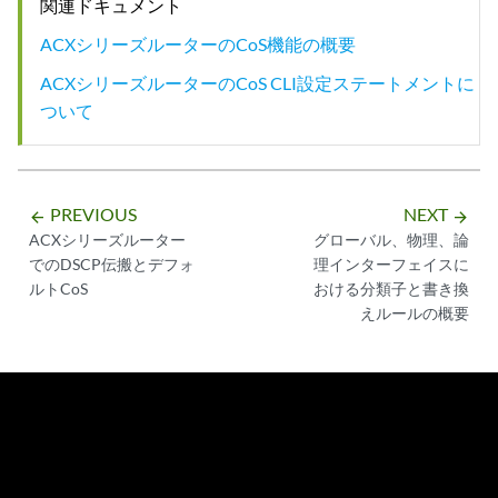
関連ドキュメント
ACXシリーズルーターのCoS機能の概要
ACXシリーズルーターのCoS CLI設定ステートメントに
ついて
PREVIOUS
NEXT
arrow_backward
arrow_forward
ACXシリーズルーター
グローバル、物理、論
でのDSCP伝搬とデフォ
理インターフェイスに
ルトCoS
おける分類子と書き換
えルールの概要