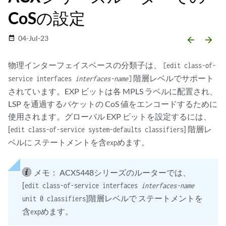
CoSの設定
04-Jul-23
date_range
arrow_backward
arrow_forward
物理インターフェイスベースの分類子は、
[edit class-of-
階層レベルでサポート
service interfaces
interfaces-name
]
されています。EXP ビットは各 MPLS ラベルに配置され、
LSP を通過するパケットの CoS 値をエンコードするために
使用されます。グローバル EXP ビットを設定するには、
[
] 階層レ
edit class-of-service system-defaults classifiers
ベルに ステートメントを含
めます。
exp
メモ：
ACX5448シリーズのルーターでは、
[
edit class-of-service interfaces
interfaces-name
]階層レベルで ステートメントを
unit 0 classifiers
含
めます。
exp