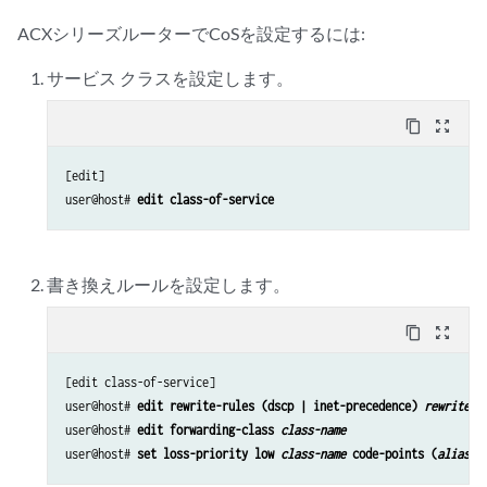
ACXシリーズルーターでCoSを設定するには:
サービス クラスを設定します。
content_copy
zoom_out_map
[edit]

user@host# 
edit class-of-service 
書き換えルールを設定します。
content_copy
zoom_out_map
[edit class-of-service]

user@host# 
edit rewrite-rules (dscp | inet-precedence) 
rewrite-n
user@host# 
edit forwarding-class 
class-name
user@host# 
set loss-priority low 
class-name 
code-points (
alias |