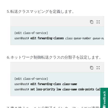
転送クラスマッピングを定義します。
content_copy
zoom_out_map
[edit class-of-service]

user@host# 
edit forwarding-classes
class
 queue-number 
queue-numb
ネットワーク制御転送クラスの分類子を設定します。
content_copy
zoom_out_map
[edit class-of-service] 

user@host# 
edit forwarding-class 
class-name
user@host# 
set loss-priority low 
class-name
 code-points (
alias |
Feedback