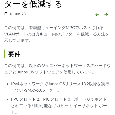
ターを低減する
16-Jun-23
date_range
arrow_backward
arrow_forward
この例では、階層型キューイングMPCでホストされる
VLANポートの出力キュー内のジッターを低減する方法を
示しています。
要件
この例では、以下のジュニパーネットワークスのハードウ
ェアと Junos OS ソフトウェアを使用しています。
IPv4ネットワークでJunos OSリリース13.2以降を実行
しているMX960ルーター。
FPC スロット 2、PIC スロット 0、ポート 0 でホスト
されている利用可能なギガビット イーサネット ポー
ト。