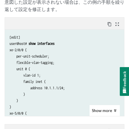
意図した設定が表示されない場合は、この例の手順を繰り
返して設定を修正します。
content_copy
zoom_out_map
[edit]

user@host# 
show interfaces
xe-2/0/0 {

    per-unit-scheduler;

    flexible-vlan-tagging;

    unit 0 {

Feedback
        vlan-id 1;

        family inet {

            address 10.1.1.1/24;

        }

    }

}

Show
more
xe-5/0/0 {

    per-unit-scheduler;

    flexible-vlan-tagging;
