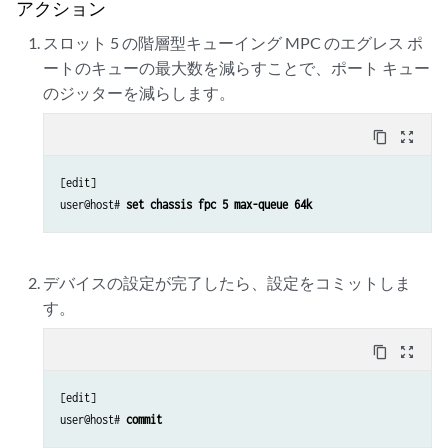
アクション
    af_sch {

        priority strict-high;

スロット 5 の階層型キューイング MPC のエグレス ポ
    }

ートのキューの最大数を減らすことで、ポート キュー
    nc_sch {

のジッターを減らします。
        priority low;

    }

content_copy
zoom_out_map
[edit]

user@host# 
set chassis fpc 5 max-queue 64k
デバイスの設定が完了したら、設定をコミットしま
す。
content_copy
zoom_out_map
[edit]

user@host# 
commit