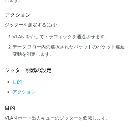
        unit * {

            output-traffic-control-profile tcp;

アクション
        }

    }

ジッターを測定するには:
}

VLAN を介してトラフィックを通過させます。
scheduler-maps {

    smap_jitter {

データ フロー内の選択されたパケットのパケット遅延
        forwarding-class be scheduler be_sch;

変動を測定します。
        forwarding-class ef scheduler ef_sch;

        forwarding-class af scheduler af_sch;

        forwarding-class nc scheduler nc_sch;

ジッター削減の設定
    }

}

目的
schedulers {

アクション
    be_sch {

        priority low;

    }

目的
    ef_sch {

VLAN ポート出力キューのジッターを低減します。
        priority low;

    }
