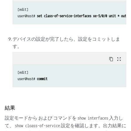
[edit]

user@host# 
set class-of-service-interfaces xe-5/0/0 unit * outpu
デバイスの設定が完了したら、設定をコミットしま
す。
content_copy
zoom_out_map
[edit]

user@host# 
commit
結果
設定モードから および コマンドを
入力し
show interfaces
て、
設定を確認します。出力結果に
show cloass-of-service