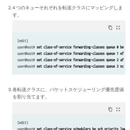
4 つのキューそれぞれを転送クラスにマッピングしま
す。
content_copy
zoom_out_map
[edit]

user@host# 
set class-of-service forwarding-classes queue 0 be
user@host# 
set class-of-service forwarding-classes queue 1 ef
user@host# 
set class-of-service forwarding-classes queue 2 af
user@host# 
set class-of-service forwarding-classes queue 3 nc
各転送クラスに、パケットスケジューリング優先度値
を割り当てます。
content_copy
zoom_out_map
[edit]

user@host# 
set class-of-service schedulers be_sch priority low