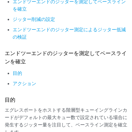
forwarding-classes {

エンドツーエンドのジッターを測定してベースライン
    queue 0 be;

を確立
    queue 1 ef;

ジッター削減の設定
    queue 2 af;

    queue 3 nc;

エンドツーエンドのジッター測定によるジッター低減
}

の検証
traffic-control-profiles {

    tcp {

        scheduler-map smap_jitter;

エンドツーエンドのジッターを測定してベースライ
        shaping-rate 6g;

ンを確立
    }

}

目的
interfaces {

アクション
    xe-2/0/0 {

        unit * {

            classifiers {

目的
                ieee-802.1 ieee_jitter;

エグレスポートをホストする階層型キューイングラインカ
            }

ードがデフォルトの最大キュー数で設定されている場合に
        }

    }

発生するジッター量を注目して、ベースライン測定を確立
    xe-5/0/0 {

します。