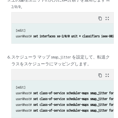
。
2/0/0
content_copy
zoom_out_map
[edit]

user@host# 
set interfaces xe-2/0/0 unit * classifiers ieee-802.1
スケジューラ マップ
を設定して、転送ク
smap_jitter
ラスをスケジューラにマッピングします。
content_copy
zoom_out_map
[edit]

user@host# 
set class-of-service scheduler-maps smap_jitter forwa
user@host# 
set class-of-service scheduler-maps smap_jitter forwa
user@host# 
set class-of-service scheduler-maps smap_jitter forwa
user@host# 
set class-of-service scheduler-maps smap_jitter forwa