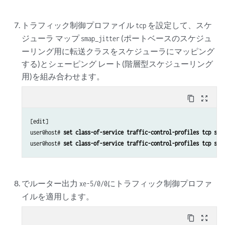
トラフィック制御プロファイル
を設定して、スケ
tcp
ジューラ マップ
(ポートベースのスケジュ
smap_jitter
ーリング用に転送クラスをスケジューラにマッピング
する)とシェーピング レート(階層型スケジューリング
用)を組み合わせます。
content_copy
zoom_out_map
[edit]

user@host# 
set class-of-service traffic-control-profiles tcp sch
user@host# 
set class-of-service traffic-control-profiles tcp sha
でルーター出力
にトラフィック制御プロファ
xe-5/0/0
イルを適用します。
content_copy
zoom_out_map