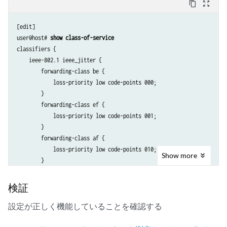
content_copy
zoom_out_map
    unit 0 {

        vlan-id 1;

[edit]

        family inet {

user@host# 
show class-of-service
            address 10.2.1.1/24;

classifiers {

        }

    ieee-802.1 ieee_jitter {

    }

        forwarding-class be {

            loss-priority low code-points 000;

        }

        forwarding-class ef {

            loss-priority low code-points 001;

        }

        forwarding-class af {

            loss-priority low code-points 010;

Show
more
        }

        forwarding-class nc {

            loss-priority low code-points 011;

検証
        }

    }

設定が正しく機能していることを確認する
}
