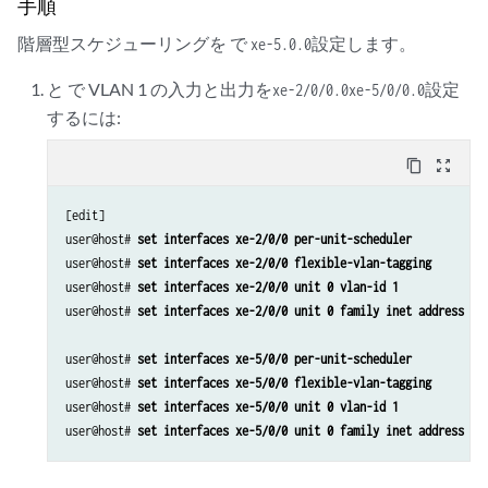
手順
set class-of-service classifiers ieee_jitter forwarding-class nc loss
階層型スケジューリングを で
設定します。
set class-of-service scheduler-maps smap_jitter forwarding-class be s
xe-5.0.0
set class-of-service scheduler-maps smap_jitter forwarding-class ef s
と で VLAN 1 の入力と出力を
設定
xe-2/0/0.0
xe-5/0/0.0
set class-of-service scheduler-maps smap_jitter forwarding-class af s
set class-of-service scheduler-maps smap_jitter forwarding-class nc s
するには:
set class-of-service traffic-control-profiles tcp  scheduler-map smap_
content_copy
zoom_out_map
[edit]

user@host# 
set interfaces xe-2/0/0 per-unit-scheduler
user@host# 
set interfaces xe-2/0/0 flexible-vlan-tagging
user@host# 
set interfaces xe-2/0/0 unit 0 vlan-id 1
user@host# 
set interfaces xe-2/0/0 unit 0 family inet address 10
user@host# 
set interfaces xe-5/0/0 per-unit-scheduler
user@host# 
set interfaces xe-5/0/0 flexible-vlan-tagging
user@host# 
set interfaces xe-5/0/0 unit 0 vlan-id 1
user@host# 
set interfaces xe-5/0/0 unit 0 family inet address 10