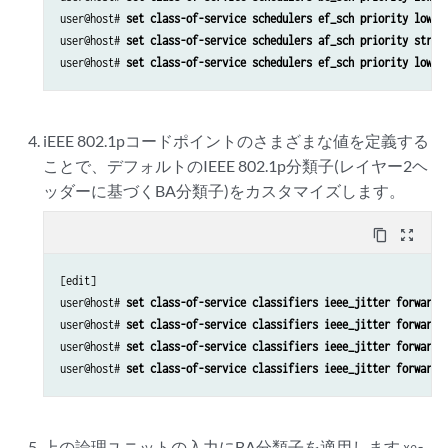
user@host# 
set class-of-service schedulers ef_sch priority low
user@host# 
set class-of-service schedulers af_sch priority stric
user@host# 
set class-of-service schedulers ef_sch priority low
iEEE 802.1pコードポイントのさまざまな値を定義する
ことで、デフォルトのIEEE 802.1p分類子(レイヤー2ヘ
ッダーに基づくBA分類子)をカスタマイズします。
content_copy
zoom_out_map
[edit]

user@host# 
set class-of-service classifiers ieee_jitter forwardi
user@host# 
set class-of-service classifiers ieee_jitter forwardi
user@host# 
set class-of-service classifiers ieee_jitter forwardi
user@host# 
set class-of-service classifiers ieee_jitter forwardi
上の論理ユニットの入力にBA分類子を適用します
xe-