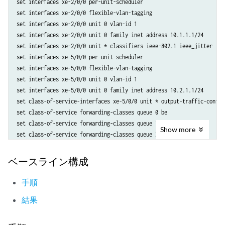
set interfaces xe-2/0/0 per-unit-scheduler

set interfaces xe-2/0/0 flexible-vlan-tagging

set interfaces xe-2/0/0 unit 0 vlan-id 1

set interfaces xe-2/0/0 unit 0 family inet address 10.1.1.1/24

set interfaces xe-2/0/0 unit * classifiers ieee-802.1 ieee_jitter

set interfaces xe-5/0/0 per-unit-scheduler

set interfaces xe-5/0/0 flexible-vlan-tagging

set interfaces xe-5/0/0 unit 0 vlan-id 1

set interfaces xe-5/0/0 unit 0 family inet address 10.2.1.1/24

set class-of-service-interfaces xe-5/0/0 unit * output-traffic-control
set class-of-service forwarding-classes queue 0 be

set class-of-service forwarding-classes queue 1 ef

Show
more
set class-of-service forwarding-classes queue 2 af

set class-of-service forwarding-classes queue 3 nc

set class-of-service schedulers be_sch priority low

ベースライン構成
set class-of-service schedulers ef_sch priority low

set class-of-service schedulers af_sch priority strict-high

手順
set class-of-service schedulers nc_sch priority low

結果
set class-of-service classifiers ieee_jitter forwarding-class be loss
set class-of-service classifiers ieee_jitter forwarding-class ef loss
set class-of-service classifiers ieee_jitter forwarding-class af loss