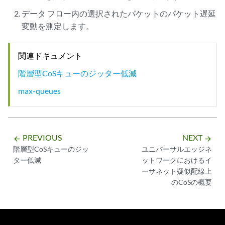
データ フロー内の選択されたパケットのパケット遅延
変動を測定します。
関連ドキュメント
階層型CoSキューのジッター低減
max-queues
PREVIOUS
NEXT
arrow_backward
arrow_forward
階層型CoSキューのジッ
ユニバーサルエッジネ
ター低減
ットワークにおけるイ
ーサネット疑似配線上
のCoSの概要