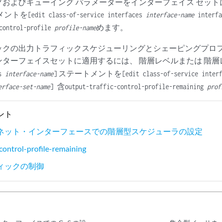
およびキューイング パラメーターをインターフェイス セット
メントを
[edit class-of-service interfaces
interface-name
interf
めます。
-control-profile
profile-name
ックの出力トラフィックスケジューリングとシェーピングプロ
ンターフェイス
セットに適用するには、 階層レベルまたは 階
ステートメントを
es
interface-name
]
[edit class-of-service inter
含
erface-set-name
]
output-traffic-control-profile-remaining
prof
ント
ネット・インターフェースでの階層型スケジューラの設定
-control-profile-remaining
ィックの制御