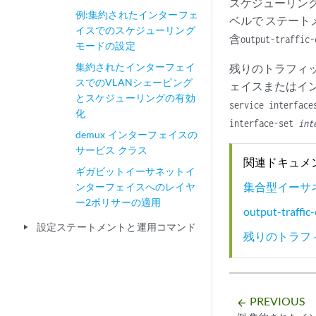
スケジューリング
例:集約されたインターフェ
ベルで ステート
イスでのスケジューリング
含
output-traffic
モードの設定
集約されたインターフェイ
残りのトラフィ
スでのVLANシェーピング
ェイスまたはイ
とスケジューリングの有効
service interfac
化
interface-set
int
demux インターフェイスの
サービス クラス
関連ドキュメ
ギガビットイーサネットイ
集合型イーサ
ンターフェイスへのレイヤ
ー2ポリサーの適用
output-traffic
設定ステートメントと運用コマンド
play_arrow
残りのトラフ
PREVIOUS
arrow_backward