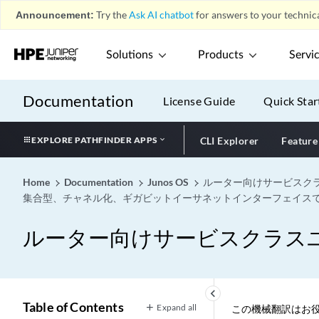
Announcement:
Try the
Ask AI chatbot
for answers to your technica
Solutions
Products
Servi
Documentation
License Guide
Quick Star
EXPLORE PATHFINDER APPS
CLI Explorer
Feature
Home
Documentation
Junos OS
ルーター向けサービスク
集合型、チャネル化、ギガビットイーサネットインターフェイス
ルーター向けサービスクラス
keyboard_arrow_left
Table of Contents
Expand all
この機械翻訳はお役