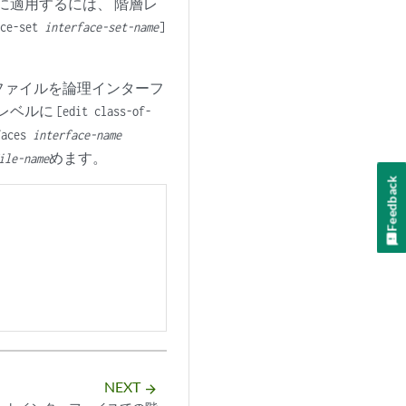
に適用するには、 階層レ
ace-set
interface-set-name
]
ファイルを
論理インターフ
層レベルに
[edit class-of-
faces
interface-name
めます。
ile-name
Feedback
NEXT
arrow_forward