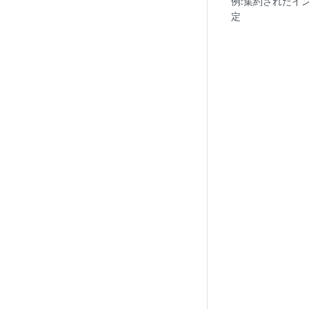
例:集約されたイン
定