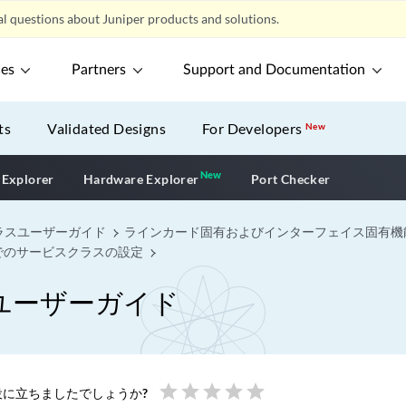
l questions about Juniper products and solutions.
ces
Partners
Support and Documentation
ts
Validated Designs
For Developers
New
New
New application
 Explorer
Hardware Explorer
Port Checker
ラスユーザーガイド
ラインカード固有およびインターフェイス固有機
でのサービスクラスの設定
ユーザーガイド
star
star
star
star
star
に立ちましたでしょうか?