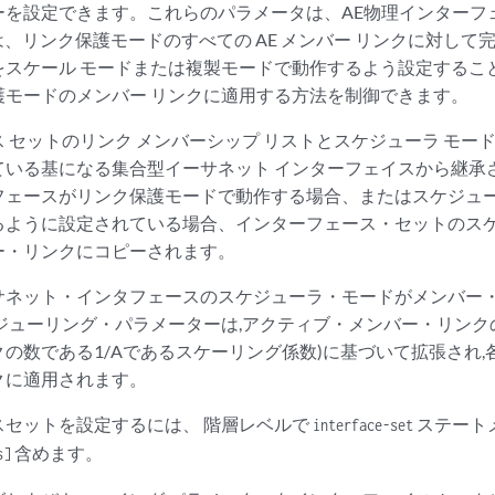
ーを設定できます。これらのパラメータは、AE物理インターフ
定は、リンク保護モードのすべての AE メンバー リンクに対して
をスケール モードまたは複製モードで動作するよう設定するこ
護モードのメンバー リンクに適用する方法を制御できます。
 セットのリンク メンバーシップ リストとスケジューラ モー
ている基になる集合型イーサネット インターフェイスから継承
フェースがリンク保護モードで動作する場合、またはスケジュ
るように設定されている場合、インターフェース・セットのス
ー・リンクにコピーされます。
サネット・インタフェースのスケジューラ・モードがメンバー
ジューリング・パラメーターは,アクティブ・メンバー・リンク
の数である1/Aであるスケーリング係数)に基づいて拡張され,
クに適用されます。
スセットを設定するには、 階層レベルで
ステート
interface-set
含めます。
s]