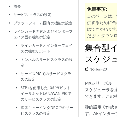
概要
play_arrow
免責事項:
サービス クラスの設定
play_arrow
このページは、
供するために合
プラットフォーム固有の機能の設定
play_arrow
はできかねます
ラインカード固有およびインターフ
play_arrow
ださい. ダウンロ
ェイス固有機能の設定
集合型
ラインカードとインターフェイ
play_arrow
スの機能サポート
スケジ
トンネルのサービスクラスの設
play_arrow
定
16-Jun-23
date_range
サービスPICでのサービスクラ
play_arrow
スの設定
MXシリーズル
SFP+を使用した10ギガビット
play_arrow
スケジューラを適
イーサネットLAN/WAN PICで
できます。この
のサービスクラスの設定
静的設定で作成さ
拡張キューイングDPCでのサー
play_arrow
す。AEインタ
ビスクラスの設定