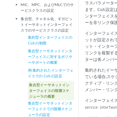
ラスパラメータ
MIC、MPC、およびMLCでのサ
play_arrow
ます。CoS 設
ービスクラスの設定
ンターフェイス
集合型、チャネル化、ギガビッ
play_arrow
ーを非リンク保
トイーサネットインターフェイ
スでのサービスクラスの設定
インターフェイス
集約型インターフェイスの
ットが設定され
CoS の制限
ット・インター
集合型イーサネットインタ
リンクを複製す
ーフェイスに対するポリサ
ターは各メンバ
ーサポートの概要
集約されたイー
例:集約されたインターフェ
イスでの CoS の設定
ている場合,スケ
クティブ・リンク
集合型イーサネットイン
メンバー・リン
ターフェイスの階層スケ
ジューラの概要
インターフェイ
集合型イーサネットインタ
service interface
ーフェイスでの階層スケジ
ューラの設定