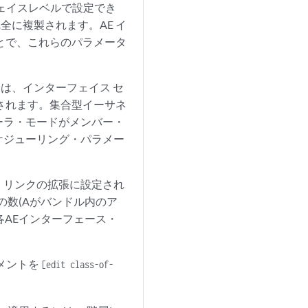
ェイスレベルで設定でき
完全に複製されます。AE イ
とで、これらのパラメータ
ドは、インターフェイス セ
されます。集合型イーサネ
ーラ・モードがメンバー・
ケジューリング・パラメー
・リンクの拡張に設定され
の数(Aがバンドル内のア
各AEインターフェース・
メントを
[edit class-of-