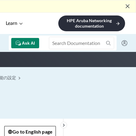
close
HPE Aruba Networking
Learn
arrow_forward
documentation
Ask AI
能の設定
keyboard_arrow_right
Go to English page