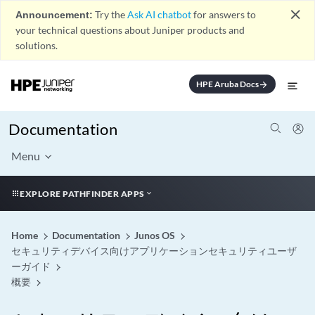
close
Announcement:
Try the
Ask AI chatbot
for answers to
your technical questions about Juniper products and
solutions.
HPE Aruba Docs
arrow_forward
Documentation
Menu
EXPLORE PATHFINDER APPS
Home
Documentation
Junos OS
セキュリティデバイス向けアプリケーションセキュリティユーザ
ーガイド
概要